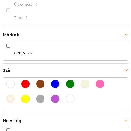
Újdonság
0
s
Tipp
0
e
Márkák
Gario
62
Szín
Helyiség