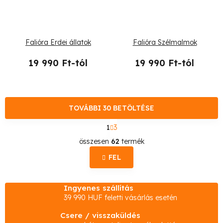
Falióra Erdei állatok
Falióra Szélmalmok
19 990 Ft-tól
19 990 Ft-tól
TOVÁBBI 30 BETÖLTÉSE
L
1
3
a
L
p
összesen
62
termék
o
i
z
FEL
s
á
s
t
Ingyenes szállítás
a
39 990 HUF feletti vásárlás esetén
i
Csere / visszaküldés
r