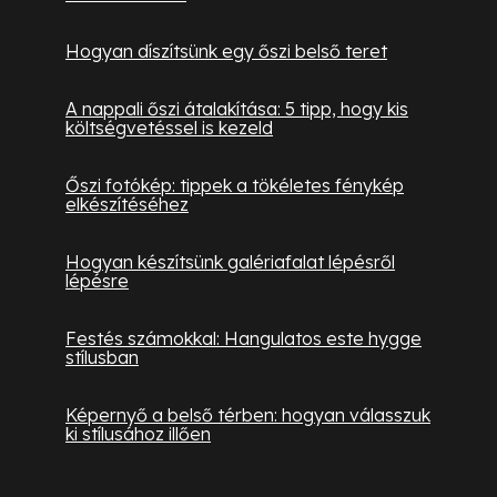
Hogyan díszítsünk egy őszi belső teret
A nappali őszi átalakítása: 5 tipp, hogy kis
költségvetéssel is kezeld
Őszi fotókép: tippek a tökéletes fénykép
elkészítéséhez
Hogyan készítsünk galériafalat lépésről
lépésre
Festés számokkal: Hangulatos este hygge
stílusban
Képernyő a belső térben: hogyan válasszuk
ki stílusához illően