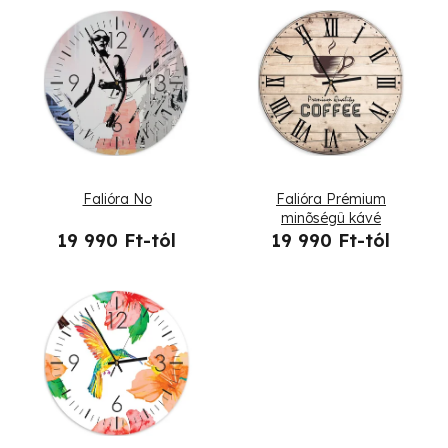
T
e
r
m
é
Falióra No
Falióra Prémium
k
minõségû kávé
19 990 Ft-tól
19 990 Ft-tól
e
k
l
i
s