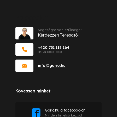
Kapcsolat
Segítségre van szüksége?
Kérdezzen Teresatól
+420 731 118 164
info
@
gario.hu
Kövessen minket
Gario.hu a facebook-on
Minden hír első kézből