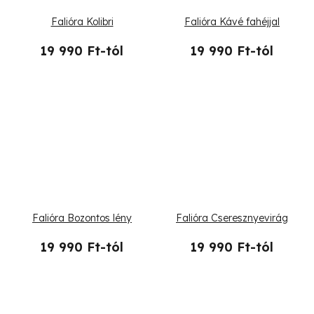
t
Falióra Kolibri
Falióra Kávé fahéjjal
á
19 990 Ft-tól
19 990 Ft-tól
j
a
Falióra Bozontos lény
Falióra Cseresznyevirág
19 990 Ft-tól
19 990 Ft-tól