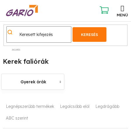
Ugrás
a
fő
KOSÁR
tartalomhoz
KERESÉS
Órák
Kerek faliórák
Gyerek órák
T
Legnépszerűbb termékek
Legolcsóbb elöl
Legdrágább
e
ABC szerint
r