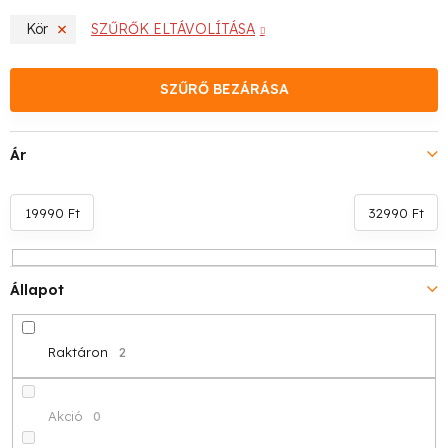
m
Kör
SZŰRŐK ELTÁVOLÍTÁSA
é
k
SZŰRŐ BEZÁRÁSA
e
Ár
k
r
19990
Ft
32990
Ft
e
n
Állapot
d
Raktáron
2
e
z
Akció
0
é