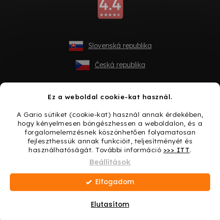
Slovenská republika
Česká republika
Ez a weboldal cookie-kat használ.
A Gario sütiket (cookie-kat) használ annak érdekében,
hogy kényelmesen böngészhessen a weboldalon, és a
forgalomelemzésnek köszönhetően folyamatosan
fejleszthessük annak funkcióit, teljesítményét és
használhatóságát. További információ
>>> ITT
.
Shoptet készítette
Beállítások
Elfogadom
Copyright 2026
Gario.hu
. Minden jog fenntartva.
Süti
beállítások szerkesztése
Elutasítom
Ajándék minden vásárláshoz → Lepje meg magát még
ma!