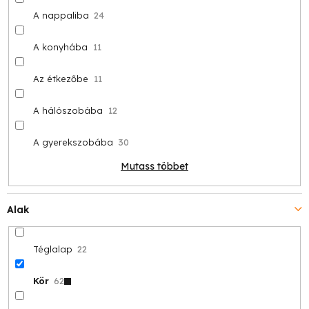
A nappaliba
24
A konyhába
11
Az étkezőbe
11
A hálószobába
12
A gyerekszobába
30
Mutass többet
Alak
Téglalap
22
Kör
62