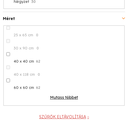
Négyzet
30
Méret
25 x 65 cm
0
30 x 90 cm
0
40 x 40 cm
62
40 x 118 cm
0
60 x 60 cm
62
Mutass többet
SZŰRŐK ELTÁVOLÍTÁSA