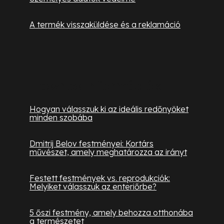
A termék visszaküldése és a reklamáció
Hasznos információk
Hogyan válasszuk ki az ideális redőnyöket
minden szobába
Dmitrij Belov festményei: Kortárs
művészet, amely meghatározza az irányt
Festett festmények vs. reprodukciók:
Melyiket válasszuk az enteriőrbe?
5 őszi festmény, amely behozza otthonába
a természetet