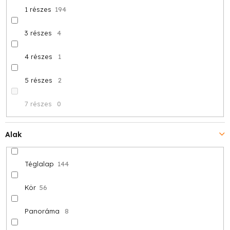
1 részes
194
3 részes
4
4 részes
1
5 részes
2
7 részes
0
Alak
Téglalap
144
Kör
56
Panoráma
8