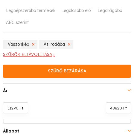
T
Legnépszerűbb termékek
Legolcsóbb elöl
Legdrágább
e
ABC szerint
r
m
Vászonkép
Az irodába
é
SZŰRŐK ELTÁVOLÍTÁSA
k
SZŰRŐ BEZÁRÁSA
e
k
Ár
r
e
11290
Ft
48820
Ft
n
Állapot