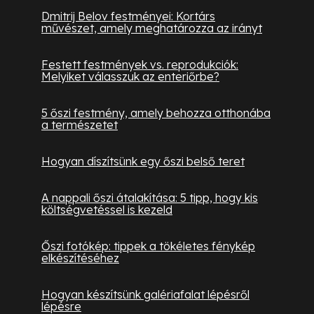
Dmitrij Belov festményei: Kortárs
művészet, amely meghatározza az irányt
Festett festmények vs. reprodukciók:
Melyiket válasszuk az enteriőrbe?
5 őszi festmény, amely behozza otthonába
a természetet
Hogyan díszítsünk egy őszi belső teret
A nappali őszi átalakítása: 5 tipp, hogy kis
költségvetéssel is kezeld
Őszi fotókép: tippek a tökéletes fénykép
elkészítéséhez
Hogyan készítsünk galériafalat lépésről
lépésre