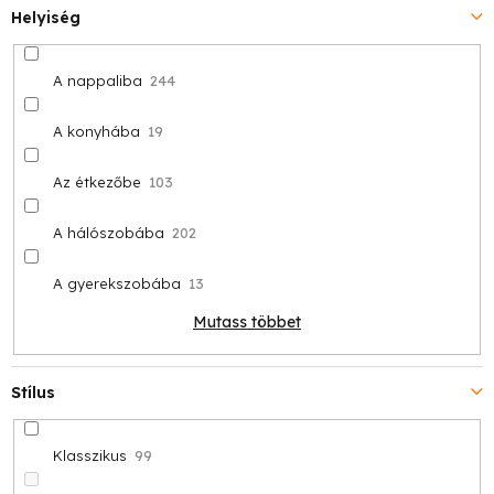
Helyiség
A nappaliba
244
A konyhába
19
Az étkezőbe
103
A hálószobába
202
A gyerekszobába
13
Mutass többet
Stílus
Klasszikus
99