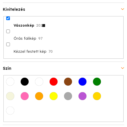
Kivitelezés
Vászonkép
201
Órás falikép
97
Kézzel festett kép
70
Szín