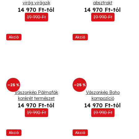
virág virágzik
absztrakt
14 970 Ft-tól
14 970 Ft-tól
19 990 Ft
19 990 Ft
Akció
Akció
–25 %
–25 %
Vászonkép Pálmafák
Vászonkép Boho
konkrét természet
kompozíció
14 970 Ft-tól
14 970 Ft-tól
19 990 Ft
19 990 Ft
Akció
Akció