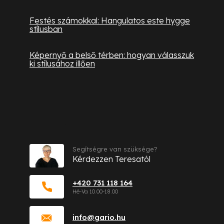
Festés számokkal: Hangulatos este hygge
stílusban
Képernyő a belső térben: hogyan válasszuk
ki stílusához illően
Kapcsolat
Segítségre van szüksége?
Kérdezzen Teresatól
+420 731 118 164
info
@
gario.hu