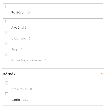
d
e
Raktáron
14
z
é
Akció
192
s
Újdonság
0
e
Tipp
0
Kizárólag a Gario-n
0
Márkák
Art Group
0
Gario
201