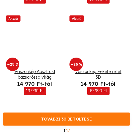
Akció
Akció
–25 %
–25 %
Vászonkép Absztrakt
Vászonkép Fekete relief
bazsarózsa virág
3D
14 970 Ft-tól
14 970 Ft-tól
19 990 Ft
19 990 Ft
TOVÁBBI 30 BETÖLTÉSE
L
1
7
a