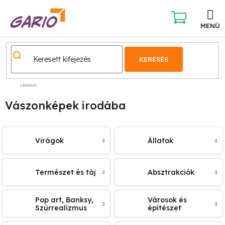
Ugrás
a
fő
KOSÁR
tartalomhoz
KERESÉS
Képek
Vászonképek irodába
Virágok
Állatok
Természet és táj
Absztrakciók
Pop art, Banksy,
Városok és
Szürrealizmus
építészet