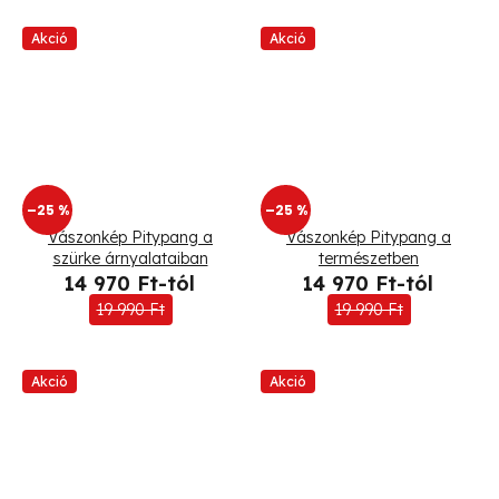
Akció
Akció
–25 %
–25 %
Vászonkép Pitypang a
Vászonkép Pitypang a
szürke árnyalataiban
természetben
14 970 Ft-tól
14 970 Ft-tól
19 990 Ft
19 990 Ft
Akció
Akció