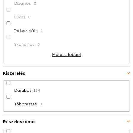
Dizájnos
0
Luxus
0
Indusztriális
1
Skandináv
0
Mutass többet
Kiszerelés
Darabos
194
Többrészes
7
Részek száma