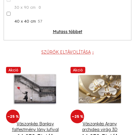
30 x 90 cm
0
40 x 40 cm
57
Mutass többet
SZŰRŐK ELTÁVOLÍTÁSA
T
Akció
Akció
e
r
m
–25 %
–25 %
é
Vászonkép Banksy
Vászonkép Arany
k
falfestmény lány lufival
orchidea virág 3D