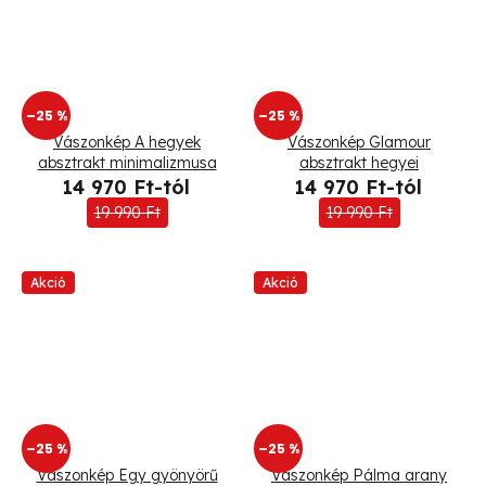
–25 %
–25 %
Vászonkép A hegyek
Vászonkép Glamour
absztrakt minimalizmusa
absztrakt hegyei
14 970 Ft-tól
14 970 Ft-tól
19 990 Ft
19 990 Ft
Akció
Akció
–25 %
–25 %
Vászonkép Egy gyönyörű
Vászonkép Pálma arany