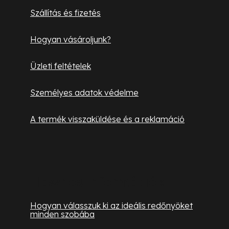
é
m
Szállítás és fizetés
c
e
i
Hogyan vásároljunk?
Üzleti feltételek
Személyes adatok védelme
A termék visszaküldése és a reklamáció
Hasznos információk
Hogyan válasszuk ki az ideális redőnyöket
minden szobába