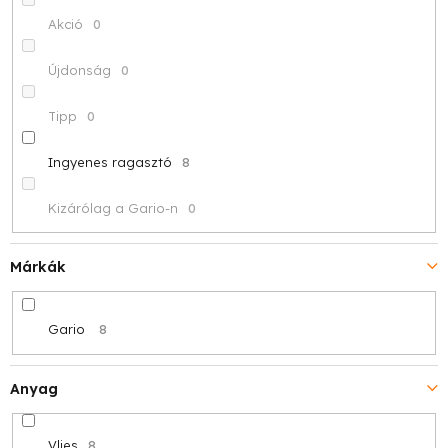
z
Akció
0
é
Újdonság
0
s
Tipp
0
e
Ingyenes ragasztó
8
Kizárólag a Gario-n
0
Márkák
Gario
8
Anyag
Vlies
8