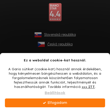
Slovenská republika
Česká republika
Ez a weboldal cookie-kat használ.
A Gario sütiket (cookie-kat) használ annak érdekében,
hogy kényelmesen böngészhessen a weboldalon, és a
forgalomelemzésnek köszönhetően folyamatosan
fejleszthessük annak funkcióit, teljesítményét és
használhatóságát. További információ
>>> ITT
.
Shoptet készítette
Beállítások
Elfogadom
Copyright 2026
Gario.hu
. Minden jog fenntartva.
Süti