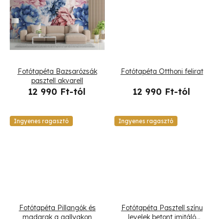
l
i
s
t
Fotótapéta Bazsarózsák
Fotótapéta Otthoni felirat
á
pasztell akvarell
12 990 Ft-tól
12 990 Ft-tól
j
a
Ingyenes ragasztó
Ingyenes ragasztó
Fotótapéta Pillangók és
Fotótapéta Pasztell színu
madarak a gallyakon
levelek betont imitáló