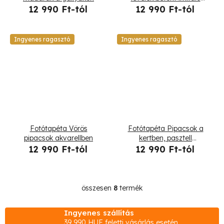
háttéren
12 990 Ft-tól
12 990 Ft-tól
Ingyenes ragasztó
Ingyenes ragasztó
Fotótapéta Vörös
Fotótapéta Pipacsok a
pipacsok akvarellben
kertben, pasztell
kompozíció
12 990 Ft-tól
12 990 Ft-tól
összesen
8
termék
L
i
Ingyenes szállítás
s
39 990 HUF feletti vásárlás esetén