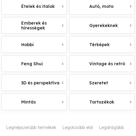
Ételek és italok
Autó, moto
Emberek és
Gyerekeknek
hírességek
Hobbi
Térképek
Feng Shui
Vintage és retró
3D és perspektíva
Szeretet
Mintás
Tartozékok
T
Legnépszerűbb termékek
Legolcsóbb elöl
Legdrágább
e