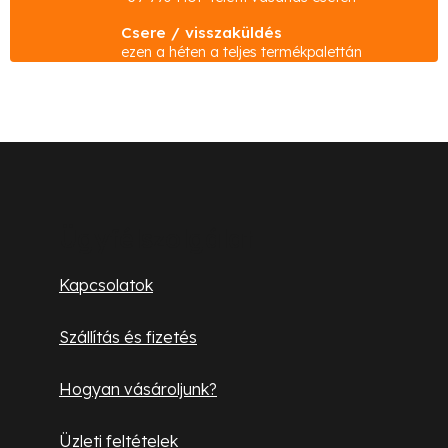
t
Csere / visszaküldés
a
ezen a héten a teljes termékpalettán
i
r
á
n
L
y
á
í
b
t
Ügyfélszolgálat
á
l
Kapcsolatok
s
é
e
Szállítás és fizetés
l
c
e
Hogyan vásároljunk?
m
e
Üzleti feltételek