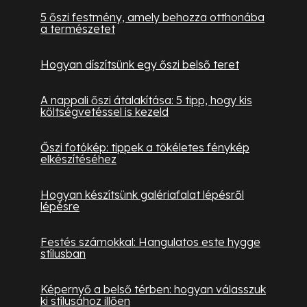
5 őszi festmény, amely behozza otthonába
a természetet
Hogyan díszítsünk egy őszi belső teret
A nappali őszi átalakítása: 5 tipp, hogy kis
költségvetéssel is kezeld
Őszi fotókép: tippek a tökéletes fénykép
elkészítéséhez
Hogyan készítsünk galériafalat lépésről
lépésre
Festés számokkal: Hangulatos este hygge
stílusban
Képernyő a belső térben: hogyan válasszuk
ki stílusához illően