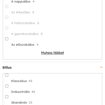
A nappaliba
4
Az étkezőbe
0
A hálószobába
0
A gyerekszobába
0
Az előszobába
4
Mutass többet
Stílus
Klasszikus
43
Indusztriális
40
Skandináv
23