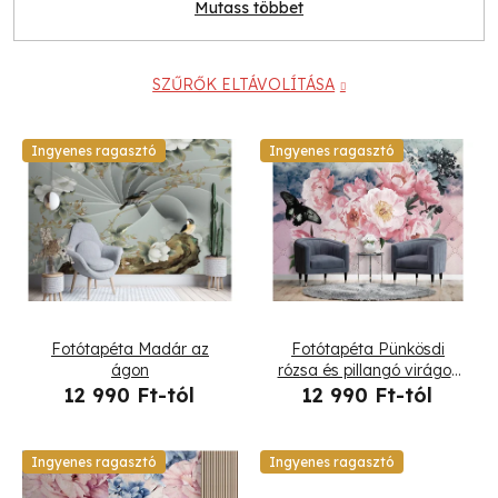
Mutass többet
SZŰRŐK ELTÁVOLÍTÁSA
T
Ingyenes ragasztó
Ingyenes ragasztó
e
r
m
é
Fotótapéta Madár az
Fotótapéta Pünkösdi
k
ágon
rózsa és pillangó virágok
steppelt pasztell textúra
12 990 Ft-tól
12 990 Ft-tól
e
k
Ingyenes ragasztó
Ingyenes ragasztó