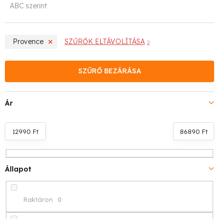
ABC szerint
r
m
Provence
SZŰRŐK ELTÁVOLÍTÁSA
é
k
SZŰRŐ BEZÁRÁSA
e
Ár
k
r
12990
Ft
86890
Ft
e
n
Állapot
d
Raktáron
0
e