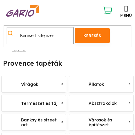
Ugrás
a
fő
KOSÁR
tartalomhoz
KERESÉS
Tapéták
Provence tapéták
Virágok
Állatok
Természet és táj
Absztrakciók
Banksy és street
Városok és
art
építészet