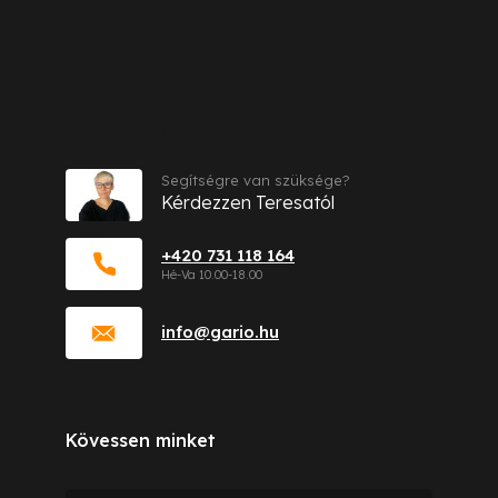
Kapcsolat
Segítségre van szüksége?
Kérdezzen Teresatól
+420 731 118 164
info
@
gario.hu
Kövessen minket