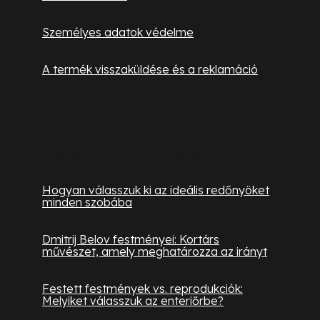
i
Személyes adatok védelme
A termék visszaküldése és a reklamáció
Hasznos információk
Hogyan válasszuk ki az ideális redőnyöket
minden szobába
Dmitrij Belov festményei: Kortárs
művészet, amely meghatározza az irányt
Festett festmények vs. reprodukciók:
Melyiket válasszuk az enteriőrbe?