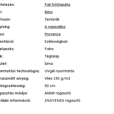
itelezés
:
Fali fotótapéta
n
:
Bézs
tívum
:
Textúrák
yiség
:
A nappaliba
lus
:
Provence
entáció
:
Szélességban
elyezés
:
Falra
k
:
Téglalap
ület
:
Sima
mtatási technológia
:
UVgél nyomtatás
használt anyag
:
Vlies 130 g/m2
lagszélesség
:
50 cm
gasztás módja
:
Alátét ragasztó
ábbi információ
:
INGYENES ragasztó