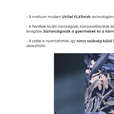
- A motívum modern
UVGel FLXfinish
technológiáva
- A festékek kiváló minőségűek, környezetbarátak 
levegőbe,
biztonságosak a gyermekek és a körn
- A szélei is nyomtatottak, így
nincs szükség külső 
akasztható.