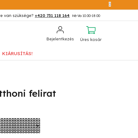
+420 731 118 164
KOSÁR
Bejelentkezés
Üres kosár
KIÁRUSÍTÁS!
thoni felirat