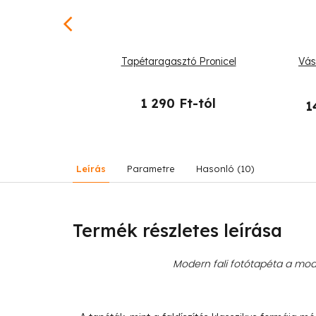
-tól
–25 %
nyek halakkal
Tapétaragasztó Pronicel
Vás
1 290 Ft-tól
1
19 990 Ft
Leírás
Parametre
Hasonló (10)
Termék részletes leírása
Modern fali fotótapéta a mode