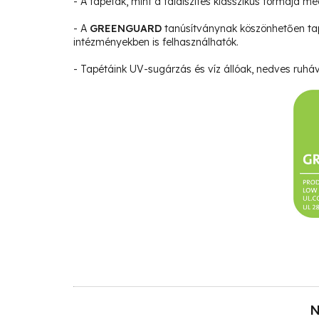
- A tapéták, mint a faldíszítés klasszikus formája m
- A
GREENGUARD
tanúsítványnak köszönhetően ta
intézményekben is felhasználhatók.
- Tapétáink UV-sugárzás és víz állóak, nedves ruháva
N