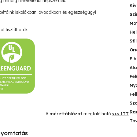
ég mindig hihetetlenül népszerűek.
Kiv
pétáink iskolákban, óvodákban és egészségügyi
Szí
Mo
l tisztíthatók.
Hel
Stí
Ori
Elh
Ala
Fel
Nyo
Fel
Sza
Ra
A
mérettáblázat
megtalálható
>>> ITT
.
Tov
yomtatás