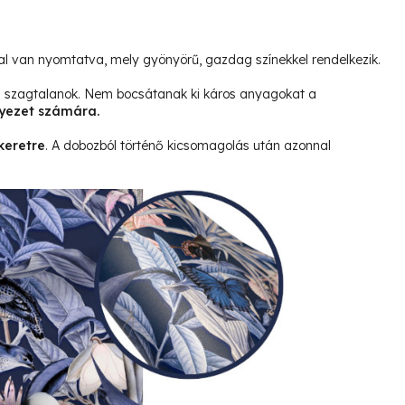
l van nyomtatva, mely gyönyörű, gazdag színekkel rendelkezik.
és szagtalanok. Nem bocsátanak ki káros anyagokat a
yezet számára.
keretre
. A dobozból történő kicsomagolás után azonnal