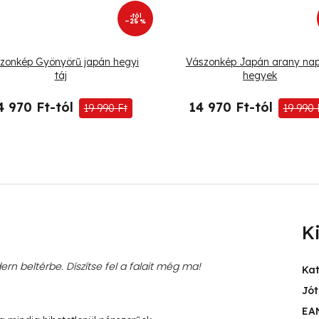
-tól
–25 %
zonkép Gyönyörű japán hegyi
Vászonkép Japán arany nap
táj
hegyek
4 970 Ft-tól
14 970 Ft-tól
19 990 Ft
19 990 
K
rn beltérbe. Díszítse fel a falait még ma!
Ka
Jót
EA