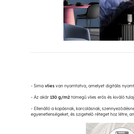
- Sima
vlies
van nyomtatva, amelyet digitális nyom
- Az akár
130 g/m2
tömegű vlies erős és kiváló tula
- Ellenálló a kopásnak, karcolásnak, szennyeződésne
egyenetlenségeket, és szigetelő réteget hoz létre, am