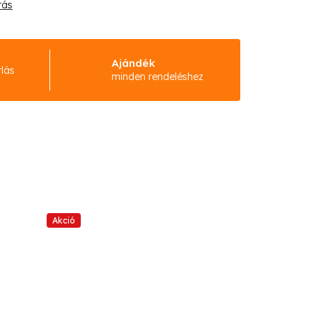
tás
Ajándék
rlás
minden rendeléshez
Akció
Akció