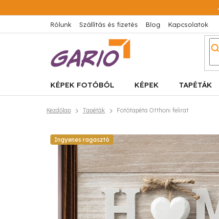
Ugrás
a
fő
Rólunk
Szállítás és fizetés
Blog
Kapcsolatok
tartalomhoz
KÉPEK FOTÓBÓL
KÉPEK
TAPÉTÁK
Kezdőlap
Tapéták
Fotótapéta Otthoni felirat
Ingyenes ragasztó