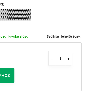
ág)
tozat kiválasztása
Szállítási lehetőségek
RHOZ