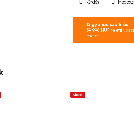
Kérdés
Megosz
Ingyenes szállítás
39 990 HUF feletti vásá
esetén
Akció