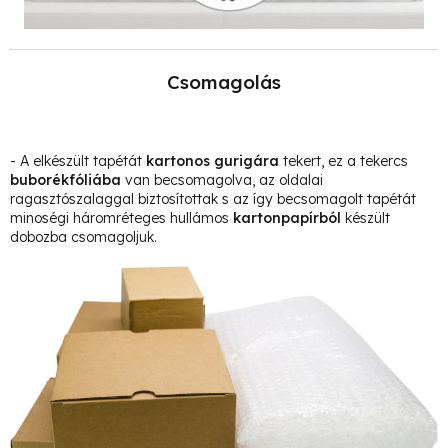
Csomagolás
- A elkészült tapétát
kartonos gurigára
tekert, ez a tekercs
buborékfóliába
van becsomagolva, az oldalai
ragasztószalaggal biztosítottak s az így becsomagolt tapétát
minoségi háromréteges hullámos
kartonpapírból
készült
dobozba csomagoljuk.