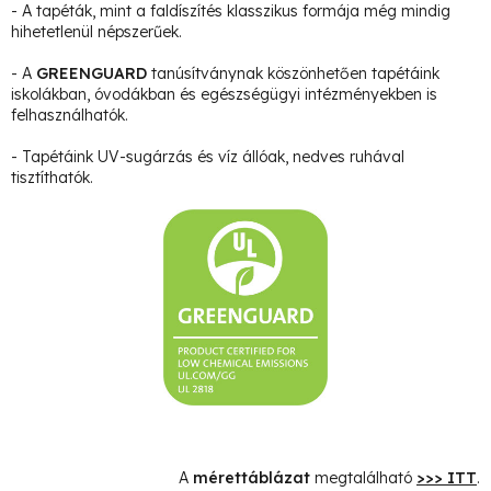
- A tapéták, mint a faldíszítés klasszikus formája még mindig
hihetetlenül népszerűek.
- A
GREENGUARD
tanúsítványnak köszönhetően tapétáink
iskolákban, óvodákban és egészségügyi intézményekben is
felhasználhatók.
- Tapétáink UV-sugárzás és víz állóak, nedves ruhával
tisztíthatók.
A
mérettáblázat
megtalálható
>>> ITT
.