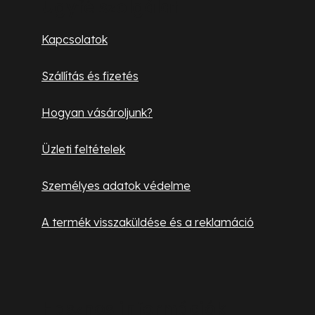
b
Ügyfélszolgálat
l
Kapcsolatok
é
Szállítás és fizetés
c
Hogyan vásároljunk?
Üzleti feltételek
Személyes adatok védelme
A termék visszaküldése és a reklamáció
Hasznos információk