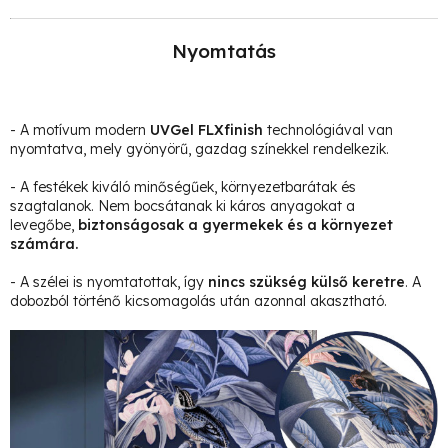
Nyomtatás
- A motívum modern
UVGel FLXfinish
technológiával van
nyomtatva, mely gyönyörű, gazdag színekkel rendelkezik.
- A festékek kiváló minőségűek, környezetbarátak és
szagtalanok. Nem bocsátanak ki káros anyagokat a
levegőbe,
biztonságosak a gyermekek és a környezet
számára.
- A szélei is nyomtatottak, így
nincs szükség külső keretre
. A
dobozból történő kicsomagolás után azonnal akasztható.