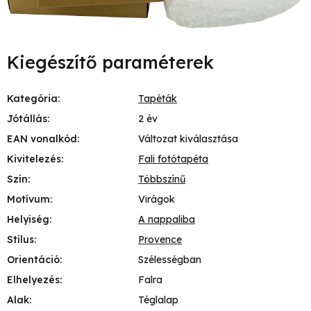
Kiegészítő paraméterek
Kategória
:
Tapéták
Jótállás
:
2 év
EAN vonalkód
:
Változat kiválasztása
Kivitelezés
:
Fali fotótapéta
Szín
:
Többszínű
Motívum
:
Virágok
Helyiség
:
A nappaliba
Stílus
:
Provence
Orientáció
:
Szélességban
Elhelyezés
:
Falra
Alak
:
Téglalap