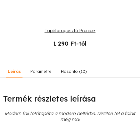
Tapétaragasztó Pronicel
1 290 Ft-tól
Leírás
Parametre
Hasonló (10)
Termék részletes leírása
Modern fali fotótapéta a modern beltérbe. Díszítse fel a falait
még ma!