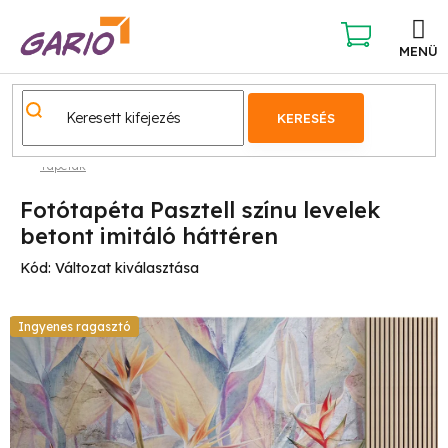
Ugrás
a
fő
KOSÁR
tartalomhoz
KERESÉS
Tapéták
Fotótapéta Pasztell színu levelek
betont imitáló háttéren
Kód:
Változat kiválasztása
Ingyenes ragasztó