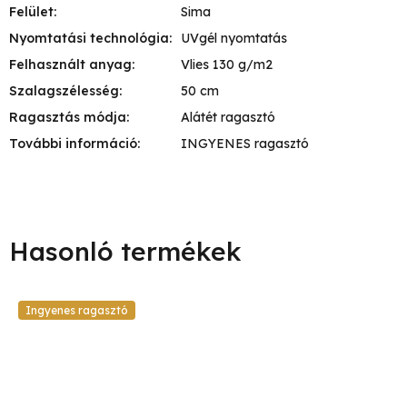
Felület
:
Sima
Nyomtatási technológia
:
UVgél nyomtatás
Felhasznált anyag
:
Vlies 130 g/m2
Szalagszélesség
:
50 cm
Ragasztás módja
:
Alátét ragasztó
További információ
:
INGYENES ragasztó
Ingyenes ragasztó