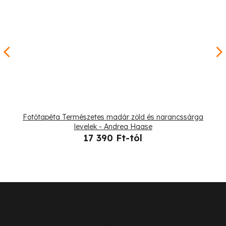
Fotótapéta Természetes madár zöld és narancssárga
levelek - Andrea Haase
17 390 Ft-tól
L
á