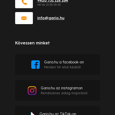
+420 731 118 164
info
@
gario.hu
Kövessen minket
Gario.hu a facebook-on
Minden hír első kézből
Gario.hu az instagramon
Rendszeres adag inspiráció
Gario.hu az TikTok-on