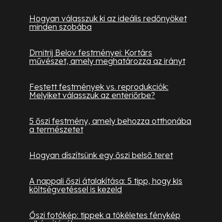
Hogyan válasszuk ki az ideális redőnyöket
minden szobába
Dmitrij Belov festményei: Kortárs
művészet, amely meghatározza az irányt
Festett festmények vs. reprodukciók:
Melyiket válasszuk az enteriőrbe?
5 őszi festmény, amely behozza otthonába
a természetet
Hogyan díszítsünk egy őszi belső teret
A nappali őszi átalakítása: 5 tipp, hogy kis
költségvetéssel is kezeld
Őszi fotókép: tippek a tökéletes fénykép