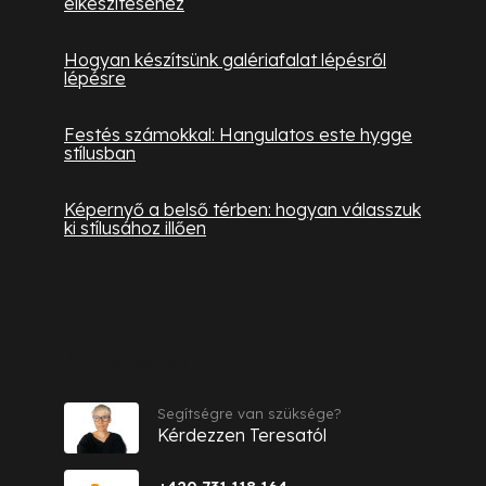
elkészítéséhez
Hogyan készítsünk galériafalat lépésről
lépésre
Festés számokkal: Hangulatos este hygge
stílusban
Képernyő a belső térben: hogyan válasszuk
ki stílusához illően
Kapcsolat
Segítségre van szüksége?
Kérdezzen Teresatól