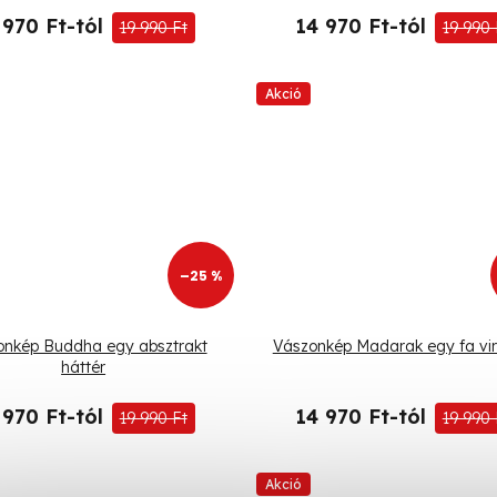
 970 Ft-tól
14 970 Ft-tól
19 990 Ft
19 990 
Akció
–25 %
onkép Buddha egy absztrakt
Vászonkép Madarak egy fa vi
háttér
 970 Ft-tól
14 970 Ft-tól
19 990 Ft
19 990 
Akció