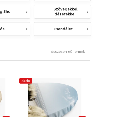
Szövegekkel,
g Shui
idézetekkel
lás
Csendélet
összesen
60
termék
Akció