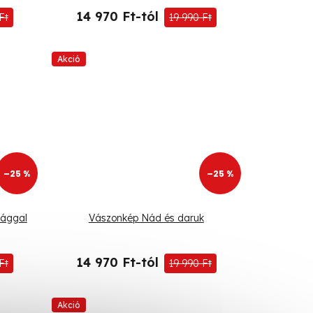
14 970 Ft-tól
Ft
19 990 Ft
Akció
–25 %
–25 %
rággal
Vászonkép Nád és daruk
14 970 Ft-tól
Ft
19 990 Ft
Akció