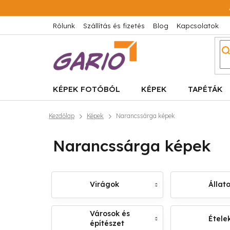
Ugrás
a
fő
Rólunk
Szállítás és fizetés
Blog
Kapcsolatok
tartalomhoz
KÉPEK FOTÓBÓL
KÉPEK
TAPÉTÁK
Kezdőlap
Képek
Narancssárga képek
Narancssárga képek
Virágok
Állat
Városok és
Ételek
építészet