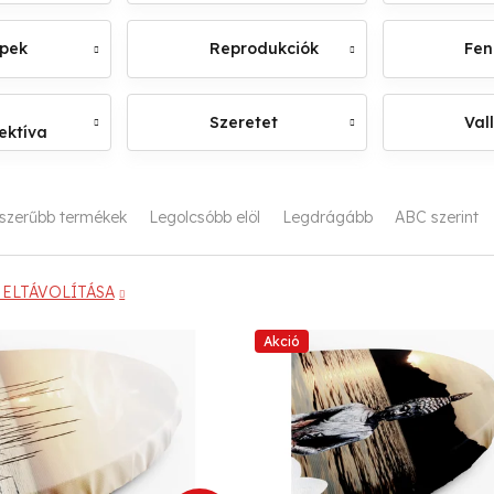
épek
Reprodukciók
Fen
Szeretet
Val
ektíva
szerűbb termékek
Legolcsóbb elöl
Legdrágább
ABC szerint
ELTÁVOLÍTÁSA
Akció