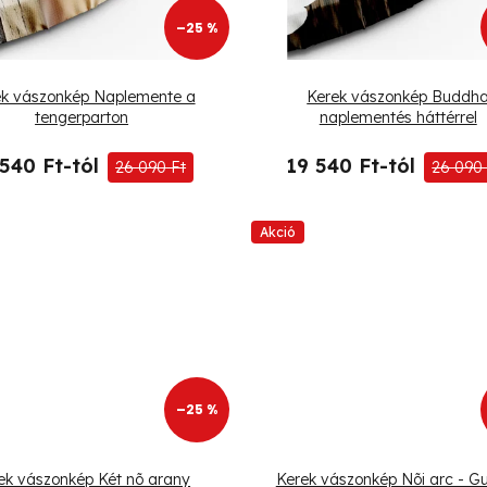
–25 %
ek vászonkép Naplemente a
Kerek vászonkép Buddh
tengerparton
naplementés háttérrel
 540 Ft-tól
19 540 Ft-tól
26 090 Ft
26 090 
Akció
–25 %
ek vászonkép Két nõ arany
Kerek vászonkép Nõi arc - G