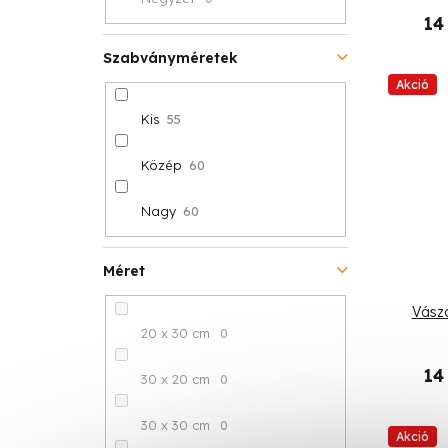
14
Szabványméretek
Akció
Kis
55
Közép
60
Nagy
60
Méret
Vász
20 x 30 cm
0
14
30 x 20 cm
0
30 x 30 cm
0
Akció