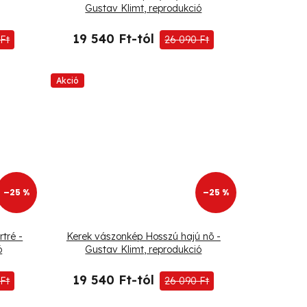
Gustav Klimt, reprodukció
19 540 Ft-tól
Ft
26 090 Ft
Akció
–25 %
–25 %
tré -
Kerek vászonkép Hosszú hajú nõ -
ó
Gustav Klimt, reprodukció
19 540 Ft-tól
Ft
26 090 Ft