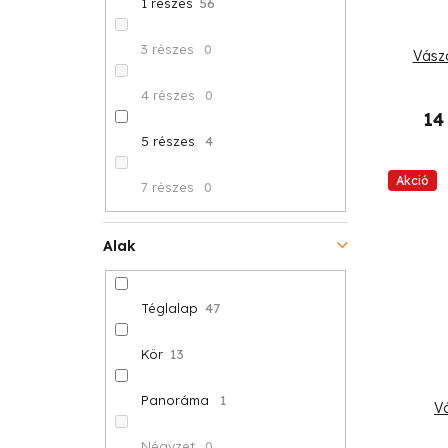
1 részes
56
3 részes
0
Vász
4 részes
0
14
5 részes
4
Akció
7 részes
0
Alak
Téglalap
47
Kör
13
Panoráma
1
V
Négyzet
0