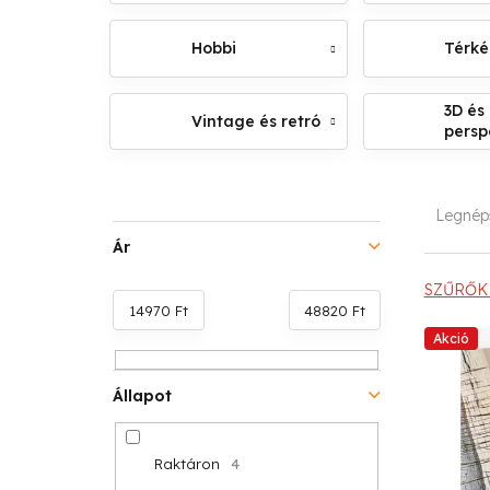
Hobbi
Térk
3D és
Vintage és retró
persp
O
T
Legnép
l
e
Ár
d
r
SZŰRŐK 
14970
Ft
48820
Ft
a
m
T
Akció
l
é
e
Állapot
s
k
r
ó
e
Raktáron
4
m