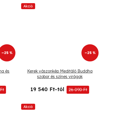
Akció
–25 %
–25 %
ha és
Kerek vászonkép Meditáló Buddha
szobor és színes virágok
19 540 Ft-tól
Ft
26 090 Ft
Akció