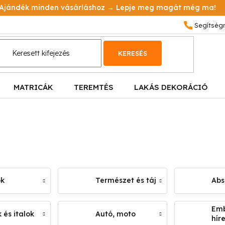
Ajándék minden vásárláshoz → Lepje meg magát még ma!
KERESÉS
MATRICÁK
TEREMTÉS
LAKÁS DEKORÁCIÓ
ok
Természet és táj
Abs
Emb
 és italok
Autó, moto
hír