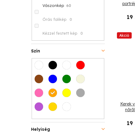
portré
Vászonkép
60
19
Órás falikép
0
Kézzel festett kép
0
Akció
Szín
Kerek v
nõrõl
19
Helyiség