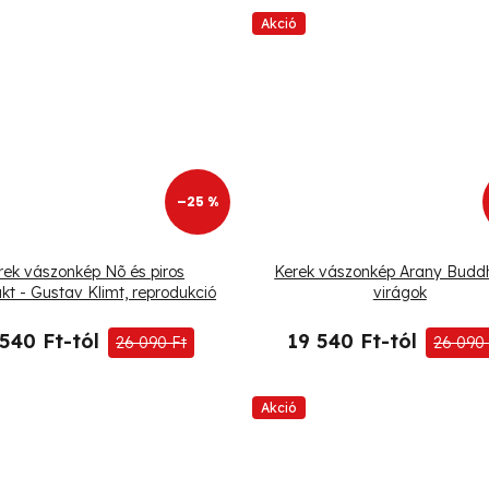
Akció
–25 %
rek vászonkép Nõ és piros
Kerek vászonkép Arany Budd
kt - Gustav Klimt, reprodukció
virágok
 540 Ft-tól
19 540 Ft-tól
26 090 Ft
26 090 
Akció