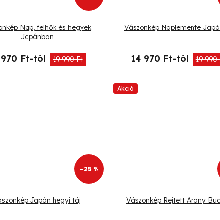
onkép Nap, felhők és hegyek
Vászonkép Naplemente Jap
Japánban
 970 Ft-tól
14 970 Ft-tól
19 990 Ft
19 990 
Akció
–25 %
ászonkép Japán hegyi táj
Vászonkép Rejtett Arany Bu