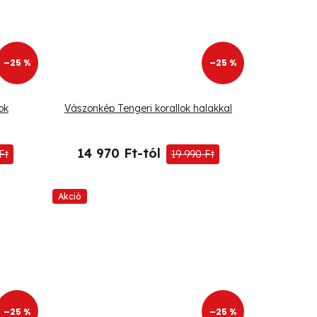
–25 %
–25 %
ok
Vászonkép Tengeri korallok halakkal
14 970 Ft-tól
Ft
19 990 Ft
Akció
–25 %
–25 %