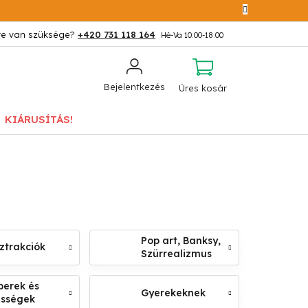
+420 731 118 164
KOSÁR
Bejelentkezés
Üres kosár
KIÁRUSÍTÁS!
Pop art, Banksy,
ztrakciók
Szürrealizmus
erek és
Gyerekeknek
ességek