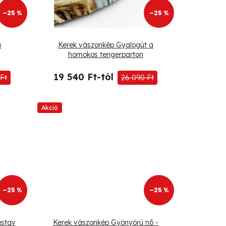
–25 %
–25 %
a
Kerek vászonkép Gyalogút a
homokos tengerparton
19 540 Ft-tól
Ft
26 090 Ft
Akció
–25 %
–25 %
ustav
Kerek vászonkép Gyönyörû nõ -