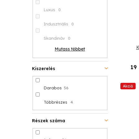
Luxus
0
Indusztriális
0
Skandináv
0
K
Mutass többet
19
Kiszerelés
Akció
Darabos
56
Többrészes
4
Részek száma