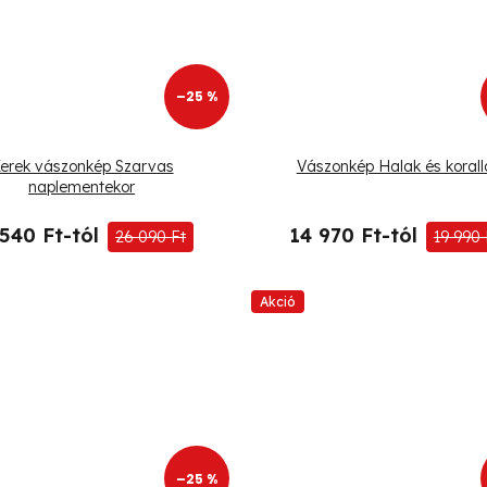
–25 %
erek vászonkép Szarvas
Vászonkép Halak és korall
naplementekor
 540 Ft-tól
14 970 Ft-tól
26 090 Ft
19 990 
Akció
–25 %