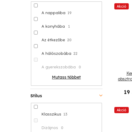
Akció
A nappaliba
19
A konyhába
1
Az étkezőbe
20
A hálószobába
22
A gyerekszobába
0
Ke
Mutass többet
absztra
19
Stílus
Akció
Klasszikus
13
Dizájnos
0