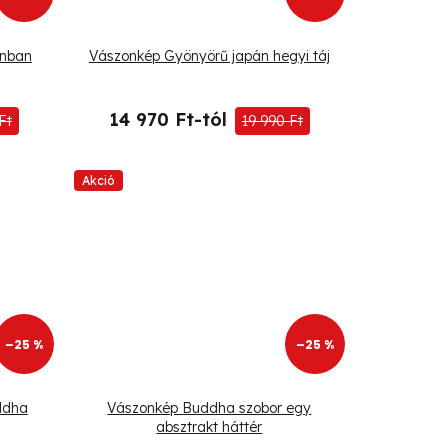
ánban
Vászonkép Gyönyörű japán hegyi táj
14 970 Ft-tól
Ft
19 990 Ft
Akció
–25 %
–25 %
ddha
Vászonkép Buddha szobor egy
absztrakt háttér