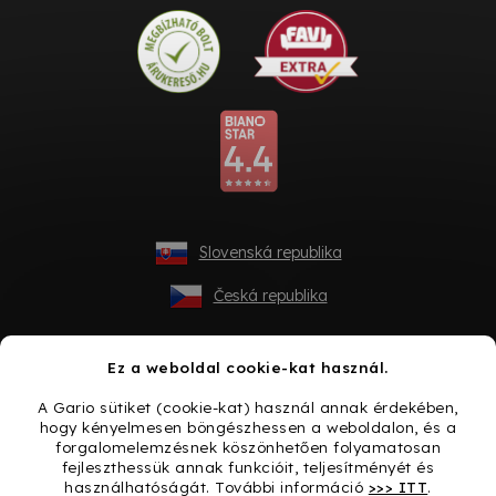
Slovenská republika
Česká republika
Ez a weboldal cookie-kat használ.
A Gario sütiket (cookie-kat) használ annak érdekében,
hogy kényelmesen böngészhessen a weboldalon, és a
forgalomelemzésnek köszönhetően folyamatosan
fejleszthessük annak funkcióit, teljesítményét és
használhatóságát. További információ
>>> ITT
.