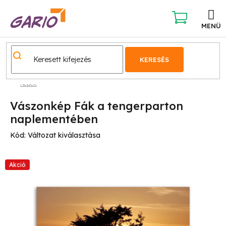
Ugrás
a
fő
KOSÁR
tartalomhoz
KERESÉS
Képek
Vászonkép Fák a tengerparton
naplementében
Kód:
Változat kiválasztása
Akció