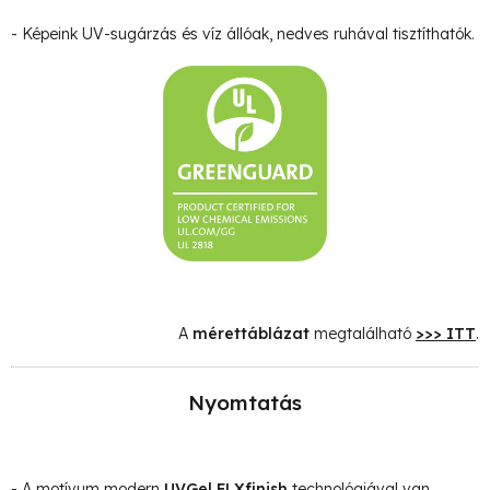
- Képeink UV-sugárzás és víz állóak, nedves ruhával tisztíthatók.
A
mérettáblázat
megtalálható
>>> ITT
.
Nyomtatás
- A motívum modern
UVGel FLXfinish
technológiával van