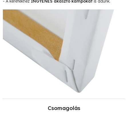
- A keretekhez
INGYENES akasztó kampókat
is adunk.
Csomagolás