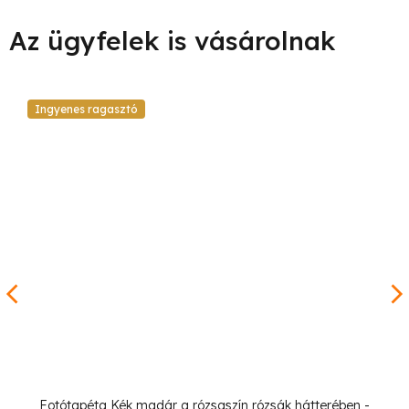
Ingyenes ragasztó
Fotótapéta Kék madár a rózsaszín rózsák hátterében -