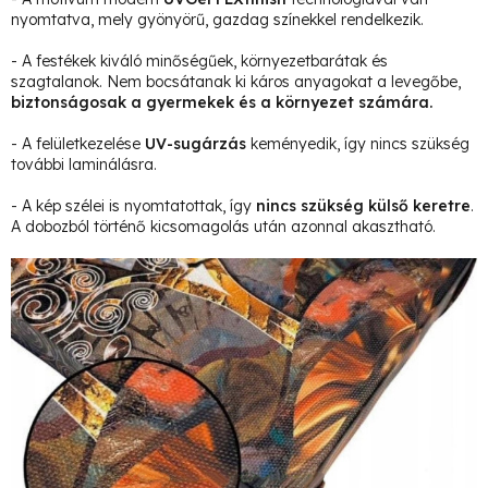
nyomtatva, mely gyönyörű, gazdag színekkel rendelkezik.
- A festékek kiváló minőségűek, környezetbarátak és
szagtalanok. Nem bocsátanak ki káros anyagokat a levegőbe,
biztonságosak a gyermekek és a környezet számára.
- A felületkezelése
UV-sugárzás
keményedik, így nincs szükség
további laminálásra.
- A kép szélei is nyomtatottak, így
nincs szükség külső keretre
.
A dobozból történő kicsomagolás után azonnal akasztható.