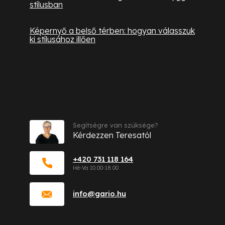
stílusban
Képernyő a belső térben: hogyan válasszuk
ki stílusához illően
Kapcsolat
Segítségre van szüksége?
Kérdezzen Teresatól
+420 731 118 164
info
@
gario.hu