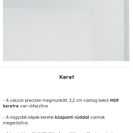
Keret
- A vászon precízen megmunkált, 2,2 cm vastag belső
MDF
keretre
van ráfeszítve.
- A nagyobb képek keretei
központi rúddal
vannak
megerősítve.