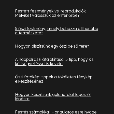
Festett festmények vs. reprodukciók:
Melyiket válasszuk az enteriőrbe?
5 őszi festmény, amely behozza otthonába
a természetet
Hogyan díszítsünk egy őszi belső teret
A nappali őszi átalakítása: 5 tipp, hogy kis
költségvetéssel is kezeld
Őszi fotókép: tippek a tökéletes fénykép
elkészítéséhez
Hogyan készítsünk galériafalat lépésről
lépésre
Festés számokkal: Hangulatos este hygge