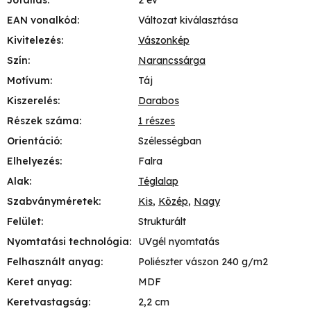
EAN vonalkód
:
Változat kiválasztása
Kivitelezés
:
Vászonkép
Szín
:
Narancssárga
Motívum
:
Táj
Kiszerelés
:
Darabos
Részek száma
:
1 részes
Orientáció
:
Szélességban
Elhelyezés
:
Falra
Alak
:
Téglalap
Szabványméretek
:
Kis
,
Közép
,
Nagy
Felület
:
Strukturált
Nyomtatási technológia
:
UVgél nyomtatás
Felhasznált anyag
:
Poliészter vászon 240 g/m2
Keret anyag
:
MDF
Keretvastagság
:
2,2 cm