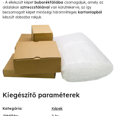
- A elkészült képet
buborékfóliába
csomagoljuk, amely az
oldalakon
sztreccsfóliával
van körültekerve, az így
becsomagolt képet minőségi háromréteges
kartonlapból
készült dobozba rakjuk.
Kiegészítő paraméterek
Kategória
:
Képek
Jótállás
:
2 év