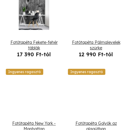
l
i
s
t
Fotótapéta Fekete-fehér
Fotótapéta Pálmalevelek
á
táblák
szürke
17 390 Ft-tól
12 990 Ft-tól
j
a
Ingyenes ragasztó
Ingyenes ragasztó
Fotótapéta New York -
Fotótapéta Golyók az
Manhattan
alagútban