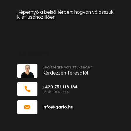
Képernyő a belső térben: hogyan válasszuk
ki stílusához illően
Kapcsolat
Segítségre van szüksége?
Kérdezzen Teresatól
+420 731 118 164
info
@
gario.hu