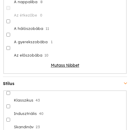
A nappaliba
8
Az étkezőbe
0
A hálószobába
11
A gyerekszobába
1
Az előszobába
10
Mutass többet
Stílus
Klasszikus
43
Indusztriális
40
Skandináv
23