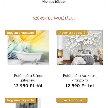
Mutass többet
SZŰRŐK ELTÁVOLÍTÁSA
T
Ingyenes ragasztó
Ingyenes ragasztó
e
r
m
é
Fotótapéta Színes
Fotótapéta Absztrakt
k
pitypang
virágzó fa
12 990 Ft-tól
12 990 Ft-tól
e
k
Ingyenes ragasztó
Ingyenes ragasztó