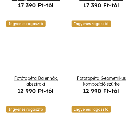
fekete-fehérben
17 390 Ft-tól
17 390 Ft-tól
Ingyenes ragasztó
Ingyenes ragasztó
Fotótapéta Balerinák,
Fotótapéta Geometrikus
absztrakt
kompozíció szürke
háttéren
12 990 Ft-tól
12 990 Ft-tól
Ingyenes ragasztó
Ingyenes ragasztó