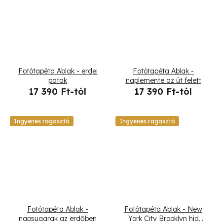
Fotótapéta Ablak - erdei
Fotótapéta Ablak -
patak
naplemente az út felett
17 390 Ft-tól
17 390 Ft-tól
Ingyenes ragasztó
Ingyenes ragasztó
Fotótapéta Ablak -
Fotótapéta Ablak - New
napsugarak az erdőben
York City Brooklyn híd