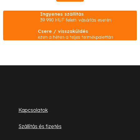
s
t
Ingyenes szállítás
a
39 990 HUF feletti vásárlás esetén
i
Csere / visszaküldés
r
ezen a héten a teljes termékpalettán
á
n
y
í
L
t
á
á
s
b
Ügyfélszolgálat
e
l
l
Kapcsolatok
e
é
m
Szállítás és fizetés
c
e