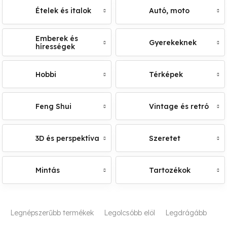
Ételek és italok
Autó, moto
Emberek és
Gyerekeknek
hírességek
Hobbi
Térképek
Feng Shui
Vintage és retró
3D és perspektíva
Szeretet
Mintás
Tartozékok
T
Legnépszerűbb termékek
Legolcsóbb elöl
Legdrágább
e