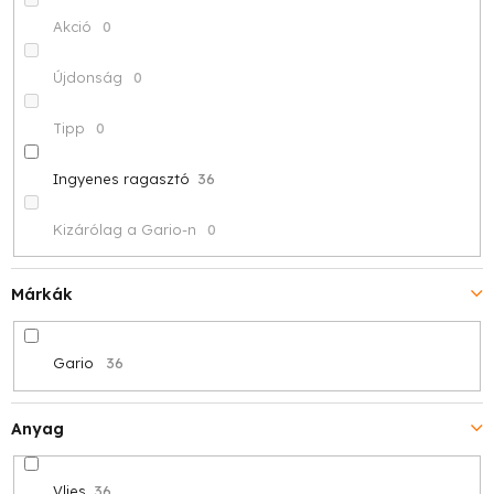
z
Akció
0
é
Újdonság
0
s
Tipp
0
e
Ingyenes ragasztó
36
Kizárólag a Gario-n
0
Márkák
Gario
36
Anyag
Vlies
36