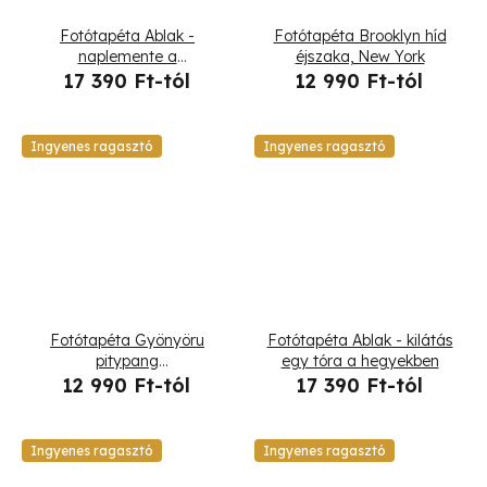
Fotótapéta Ablak -
Fotótapéta Brooklyn híd
naplemente a
éjszaka, New York
tengerparton
17 390 Ft-tól
12 990 Ft-tól
Ingyenes ragasztó
Ingyenes ragasztó
Fotótapéta Gyönyöru
Fotótapéta Ablak - kilátás
pitypang
egy tóra a hegyekben
harmatcseppekben
12 990 Ft-tól
17 390 Ft-tól
Ingyenes ragasztó
Ingyenes ragasztó