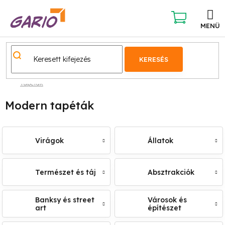
Ugrás
a
fő
KOSÁR
tartalomhoz
KERESÉS
Tapéták
Modern tapéták
Virágok
Állatok
Természet és táj
Absztrakciók
Banksy és street
Városok és
art
építészet