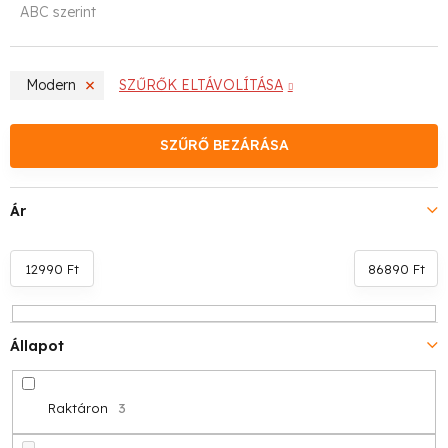
ABC szerint
r
m
Modern
SZŰRŐK ELTÁVOLÍTÁSA
é
k
SZŰRŐ BEZÁRÁSA
e
Ár
k
r
12990
Ft
86890
Ft
e
n
Állapot
d
Raktáron
3
e