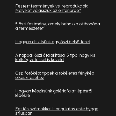
Festett festmények vs. reprodukciók:
Melyiket válasszuk az enteriőrbe?
5 őszi festmény, amely behozza otthonába
a természetet
Hogyan díszítsünk egy őszi belső teret
A nappali őszi átalakítása: 5 tipp, hogy kis
költségvetéssel is kezeld
Őszi fotókép: tippek a tökéletes fénykép
elkészítéséhez
Hogyan készítsünk galériafalat lépésről
lépésre
Festés számokkal: Hangulatos este hygge
stílusban