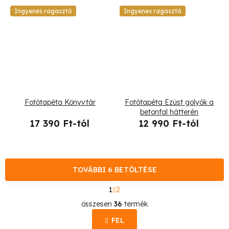
Ingyenes ragasztó
Ingyenes ragasztó
Fotótapéta Könyvtár
Fotótapéta Ezüst golyók a
betonfal hátterén
17 390 Ft-tól
12 990 Ft-tól
TOVÁBBI 6 BETÖLTÉSE
L
1
2
a
L
p
összesen
36
termék
o
i
z
FEL
s
á