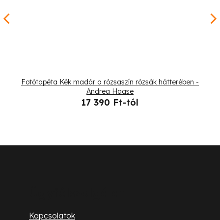
Fotótapéta Kék madár a rózsaszín rózsák hátterében -
Andrea Haase
17 390 Ft-tól
L
á
b
Ügyfélszolgálat
l
Kapcsolatok