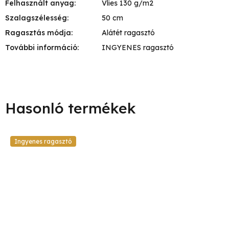
Felhasznált anyag
:
Vlies 130 g/m2
Szalagszélesség
:
50 cm
Ragasztás módja
:
Alátét ragasztó
További információ
:
INGYENES ragasztó
Ingyenes ragasztó