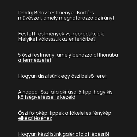
Dmitrij Belov festményei: Kortárs
művészet, amely meghatározza az irányt
Festett festmények vs. reprodukciók:
Melyiket válasszuk az enteriőrbe?
5 őszi festmény, amely behozza otthonába
a természetet
Hogyan díszítsünk egy őszi belső teret
A nappali őszi átalakítása: 5 tipp, hogy kis
költségvetéssel is kezeld
Őszi fotókép: tippek a tökéletes fénykép
elkészítéséhez
Hogyan készítsünk galériafalat lépésről