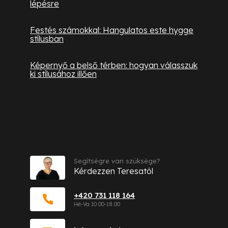
lépésre
Festés számokkal: Hangulatos este hygge
stílusban
Képernyő a belső térben: hogyan válasszuk
ki stílusához illően
Kapcsolat
Segítségre van szüksége?
Kérdezzen Teresatól
+420 731 118 164