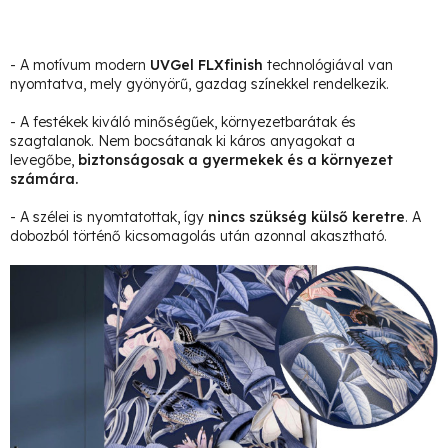
- A motívum modern
UVGel FLXfinish
technológiával van
nyomtatva, mely gyönyörű, gazdag színekkel rendelkezik.
- A festékek kiváló minőségűek, környezetbarátak és
szagtalanok. Nem bocsátanak ki káros anyagokat a
levegőbe,
biztonságosak a gyermekek és a környezet
számára.
- A szélei is nyomtatottak, így
nincs szükség külső keretre
. A
dobozból történő kicsomagolás után azonnal akasztható.