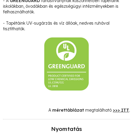
- A
GREENGUARD
tanúsítványnak köszönhetően tapétáink
iskolákban, óvodákban és egészségügyi intézményekben is
felhasználhatók.
- Tapétáink UV-sugárzás és víz állóak, nedves ruhával
tisztíthatók.
A
mérettáblázat
megtalálható
>>> ITT
.
Nyomtatás