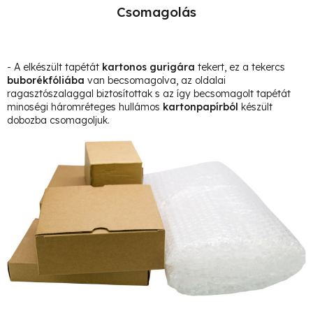
Csomagolás
- A elkészült tapétát
kartonos gurigára
tekert, ez a tekercs
buborékfóliába
van becsomagolva, az oldalai
ragasztószalaggal biztosítottak s az így becsomagolt tapétát
minoségi háromréteges hullámos
kartonpapírból
készült
dobozba csomagoljuk.