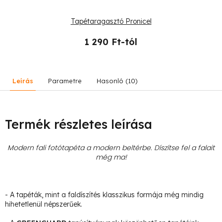
Tapétaragasztó Pronicel
1 290 Ft-tól
Leírás
Parametre
Hasonló (10)
Termék részletes leírása
Modern fali fotótapéta a modern beltérbe. Díszítse fel a falait
még ma!
- A tapéták, mint a faldíszítés klasszikus formája még mindig
hihetetlenül népszerűek.