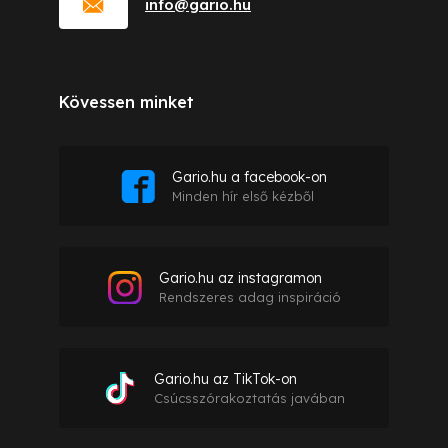
info
@
gario.hu
Kövessen minket
Gario.hu a facebook-on
Minden hír első kézből
Gario.hu az instagramon
Rendszeres adag inspiráció
Gario.hu az TikTok-on
Csúcsszórakoztatás javában