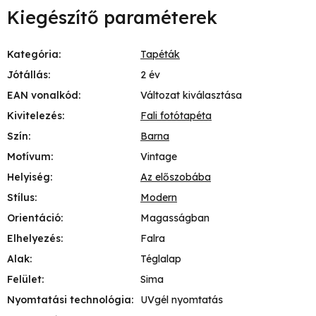
Kiegészítő paraméterek
Kategória
:
Tapéták
Jótállás
:
2 év
EAN vonalkód
:
Változat kiválasztása
Kivitelezés
:
Fali fotótapéta
Szín
:
Barna
Motívum
:
Vintage
Helyiség
:
Az előszobába
Stílus
:
Modern
Orientáció
:
Magasságban
Elhelyezés
:
Falra
Alak
:
Téglalap
Felület
:
Sima
Nyomtatási technológia
:
UVgél nyomtatás