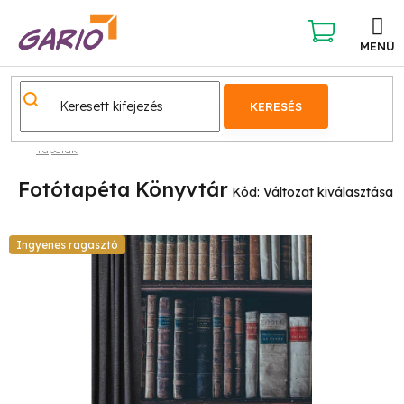
Ugrás
a
fő
KOSÁR
tartalomhoz
KERESÉS
Tapéták
Fotótapéta Könyvtár
Kód:
Változat kiválasztása
Ingyenes ragasztó