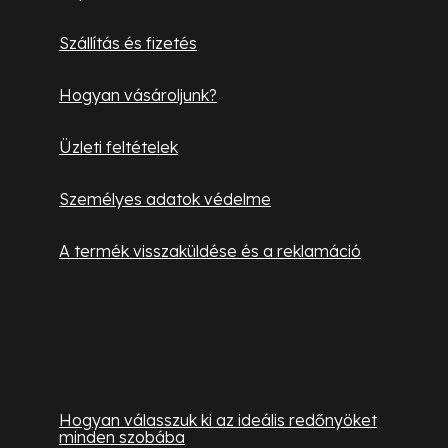
é
Szállítás és fizetés
c
Hogyan vásároljunk?
Üzleti feltételek
Személyes adatok védelme
A termék visszaküldése és a reklamáció
Hasznos információk
Hogyan válasszuk ki az ideális redőnyöket
minden szobába