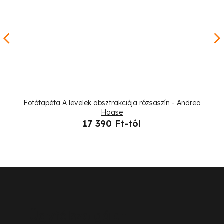
Fotótapéta A levelek absztrakciója rózsaszín - Andrea
Haase
17 390 Ft-tól
L
á
b
Ügyfélszolgálat