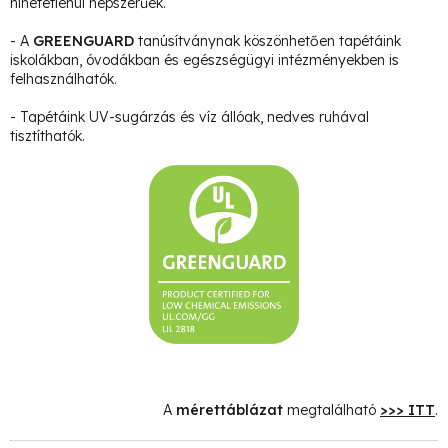
hihetetlenül népszerűek.
- A
GREENGUARD
tanúsítványnak köszönhetően tapétáink
iskolákban, óvodákban és egészségügyi intézményekben is
felhasználhatók.
- Tapétáink UV-sugárzás és víz állóak, nedves ruhával
tisztíthatók.
A
mérettáblázat
megtalálható
>>> ITT
.