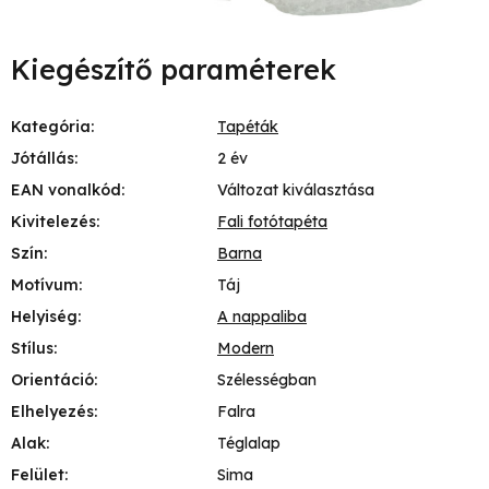
Kiegészítő paraméterek
Kategória
:
Tapéták
Jótállás
:
2 év
EAN vonalkód
:
Változat kiválasztása
Kivitelezés
:
Fali fotótapéta
Szín
:
Barna
Motívum
:
Táj
Helyiség
:
A nappaliba
Stílus
:
Modern
Orientáció
:
Szélességban
Elhelyezés
:
Falra
Alak
:
Téglalap
Felület
:
Sima