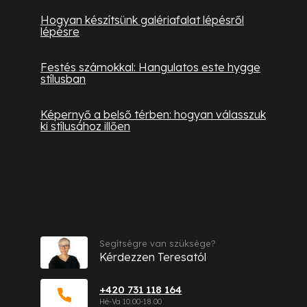
Hogyan készítsünk galériafalat lépésről
lépésre
Festés számokkal: Hangulatos este hygge
stílusban
Képernyő a belső térben: hogyan válasszuk
ki stílusához illően
Kapcsolat
Segítségre van szüksége?
Kérdezzen Teresatól
+420 731 118 164