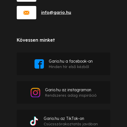
info
@
gario.hu
Kövessen minket
Gario.hu a facebook-on
Minden hír első kézből
Gario.hu az instagramon
Rendszeres adag inspiráció
Gario.hu az TikTok-on
Csúcsszórakoztatás javában