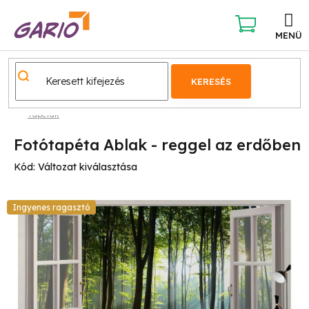
Ugrás
a
fő
KOSÁR
tartalomhoz
KERESÉS
Tapéták
Fotótapéta Ablak - reggel az erdőben
Kód:
Változat kiválasztása
Ingyenes ragasztó