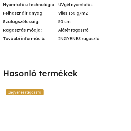
Nyomtatási technológia
:
UVgél nyomtatás
Felhasznált anyag
:
Vlies 130 g/m2
Szalagszélesség
:
50 cm
Ragasztás módja
:
Alátét ragasztó
További információ
:
INGYENES ragasztó
Ingyenes ragasztó