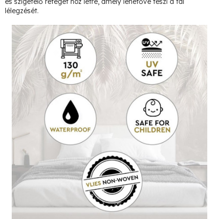
és szigetelő réteget hoz létre, amely lehetővé teszi a fal
lélegzését.