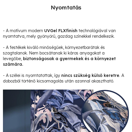
Nyomtatás
- A motívum modern
UVGel FLXfinish
technológiával van
nyomtatva, mely gyönyörű, gazdag színekkel rendelkezik.
- A festékek kiváló minőségűek, környezetbarátak és
szagtalanok. Nem bocsátanak ki káros anyagokat a
levegőbe,
biztonságosak a gyermekek és a környezet
számára.
- A szélei is nyomtatottak, így
nincs szükség külső keretre
. A
dobozból történő kicsomagolás után azonnal akasztható.