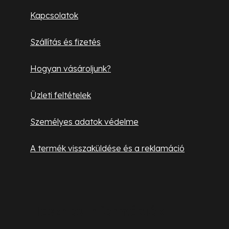
l
Kapcsolatok
é
Szállítás és fizetés
c
Hogyan vásároljunk?
Üzleti feltételek
Személyes adatok védelme
A termék visszaküldése és a reklamáció
Hasznos információk