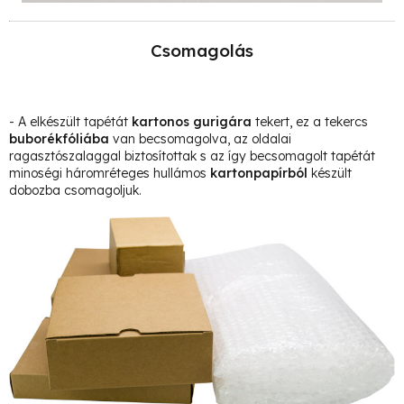
Csomagolás
- A elkészült tapétát
kartonos gurigára
tekert, ez a tekercs
buborékfóliába
van becsomagolva, az oldalai
ragasztószalaggal biztosítottak s az így becsomagolt tapétát
minoségi háromréteges hullámos
kartonpapírból
készült
dobozba csomagoljuk.