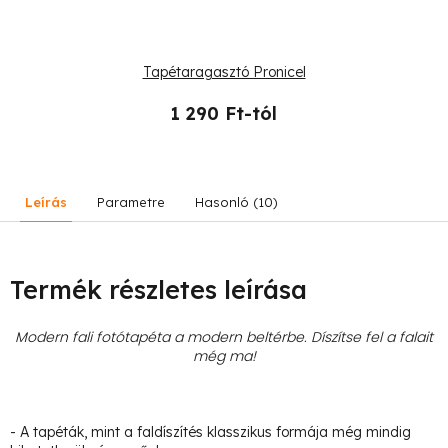
Tapétaragasztó Pronicel
1 290 Ft-tól
Leírás
Parametre
Hasonló (10)
Termék részletes leírása
Modern fali fotótapéta a modern beltérbe. Díszítse fel a falait
még ma!
- A tapéták, mint a faldíszítés klasszikus formája még mindig