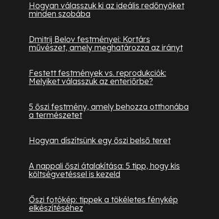
Hogyan válasszuk ki az ideális redőnyöket
minden szobába
Dmitrij Belov festményei: Kortárs
művészet, amely meghatározza az irányt
Festett festmények vs. reprodukciók:
Melyiket válasszuk az enteriőrbe?
5 őszi festmény, amely behozza otthonába
a természetet
Hogyan díszítsünk egy őszi belső teret
A nappali őszi átalakítása: 5 tipp, hogy kis
költségvetéssel is kezeld
Őszi fotókép: tippek a tökéletes fénykép
elkészítéséhez