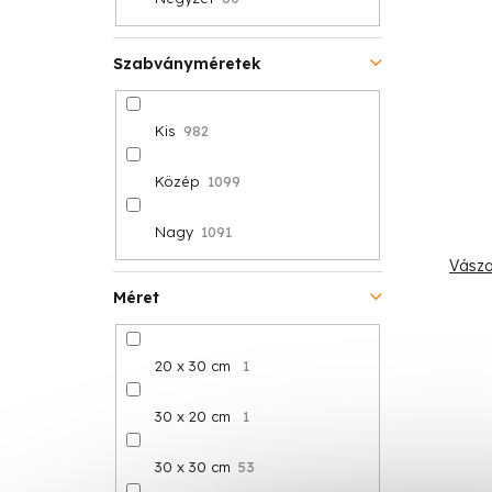
Szabványméretek
Kis
982
Közép
1099
Nagy
1091
Vászo
Méret
20 x 30 cm
1
30 x 20 cm
1
30 x 30 cm
53