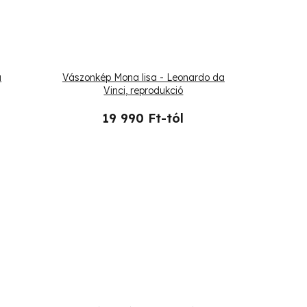
a
Vászonkép Mona lisa - Leonardo da
Vinci, reprodukció
19 990 Ft-tól