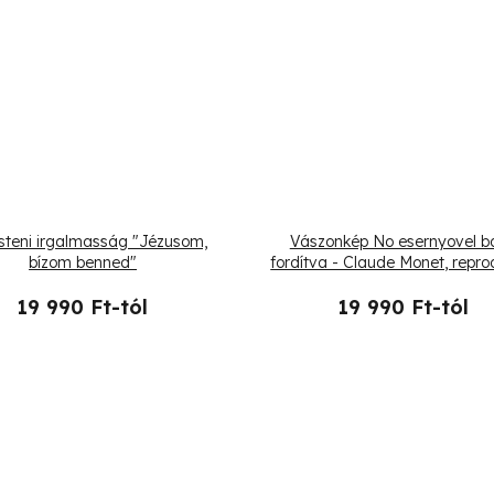
steni irgalmasság "Jézusom,
Vászonkép No esernyovel b
bízom benned"
fordítva - Claude Monet, repro
19 990 Ft-tól
19 990 Ft-tól