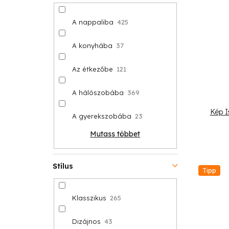
A nappaliba
425
A konyhába
37
Az étkezőbe
121
A hálószobába
369
Kép I
A gyerekszobába
23
Mutass többet
Stílus
Tipp
Klasszikus
265
Dizájnos
43