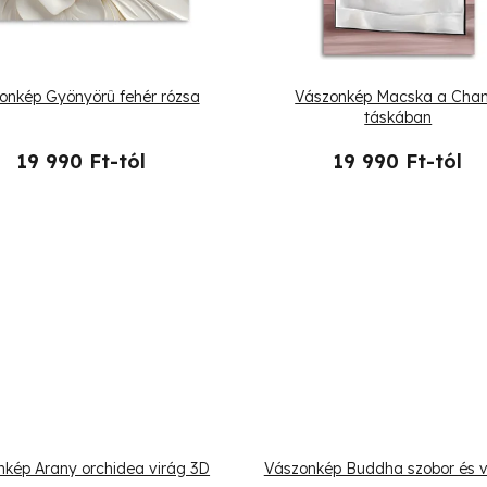
onkép Gyönyörû fehér rózsa
Vászonkép Macska a Chan
táskában
19 990 Ft-tól
19 990 Ft-tól
kép Arany orchidea virág 3D
Vászonkép Buddha szobor és v