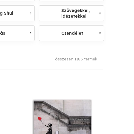
Szövegekkel,
g Shui
idézetekkel
lás
Csendélet
összesen
1185
termék