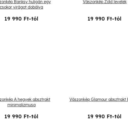
zonkép Banksy huligán egy
Vászonkép Zöld levelek
csokor virágot dobálva
19 990 Ft-tól
19 990 Ft-tól
zonkép A hegyek absztrakt
Vászonkép Glamour absztrakt 
minimalizmusa
19 990 Ft-tól
19 990 Ft-tól