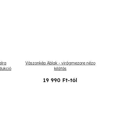
alra
Vászonkép Ablak - virágmezore nézo
dukció
kilátás
19 990 Ft-tól