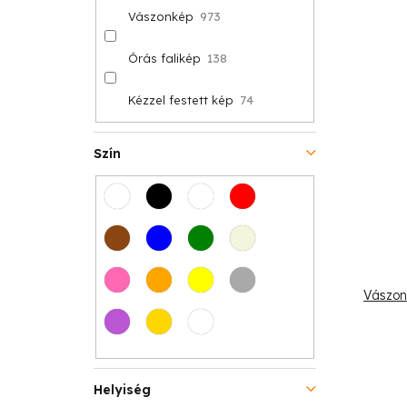
Vászonkép
973
Órás falikép
138
Kézzel festett kép
74
Szín
Vászon
Helyiség