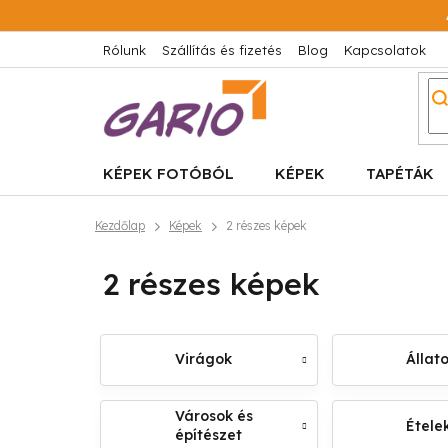
Ugrás
a
fő
Rólunk
Szállítás és fizetés
Blog
Kapcsolatok
tartalomhoz
KÉPEK FOTÓBÓL
KÉPEK
TAPÉTÁK
Kezdőlap
Képek
2 részes képek
2 részes képek
Virágok
Állat
Városok és
Ételek
építészet