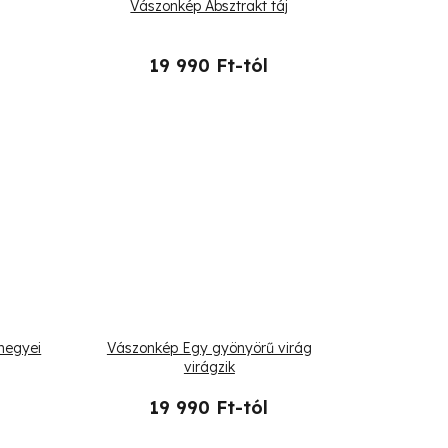
Vászonkép Absztrakt táj
19 990 Ft-tól
hegyei
Vászonkép Egy gyönyörű virág
virágzik
19 990 Ft-tól