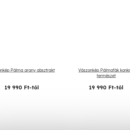
nkép Pálma arany absztrakt
Vászonkép Pálmafák konkr
természet
19 990 Ft-tól
19 990 Ft-tól