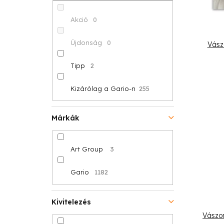
p
k
é
a
r
Akció
0
k
n
e
Újdonság
0
Vász
e
e
n
Tipp
2
k
l
d
l
Kizárólag a Gario-n
255
e
i
z
Márkák
s
é
t
Art Group
3
s
á
Gario
1182
e
j
Kivitelezés
a
Vászon