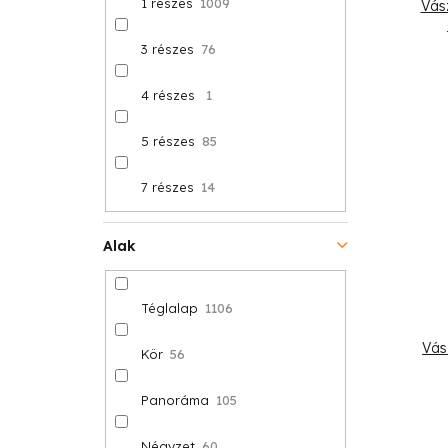
1 részes
1009
Vás
3 részes
76
4 részes
1
5 részes
85
7 részes
14
Alak
Téglalap
1106
Vás
Kör
56
Panoráma
105
Négyzet
60