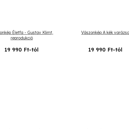
onkép Életfa - Gustav Klimt,
Vászonkép A kék varázs
reprodukció
19 990 Ft-tól
19 990 Ft-tól