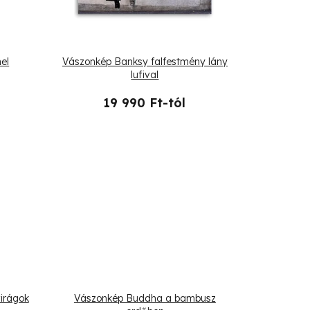
el
Vászonkép Banksy falfestmény lány
lufival
19 990 Ft-tól
irágok
Vászonkép Buddha a bambusz