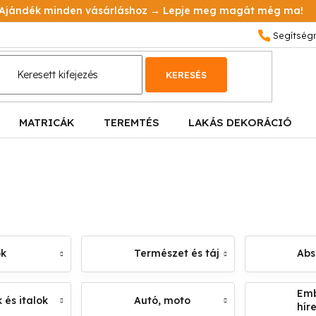
Ajándék minden vásárláshoz → Lepje meg magát még ma!
KERESÉS
MATRICÁK
TEREMTÉS
LAKÁS DEKORÁCIÓ
ok
Természet és táj
Abs
Emb
 és italok
Autó, moto
hír