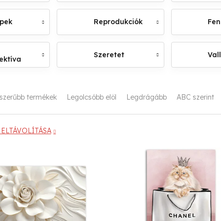
épek
Reprodukciók
Fen
Szeretet
Val
ektíva
szerűbb termékek
Legolcsóbb elöl
Legdrágább
ABC szerint
ELTÁVOLÍTÁSA