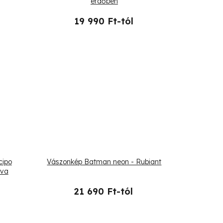
erdőben
19 990 Ft-tól
cipo
Vászonkép Batman neon - Rubiant
eva
21 690 Ft-tól