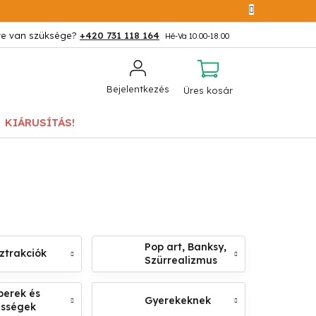
+420 731 118 164
KOSÁR
Bejelentkezés
Üres kosár
KIÁRUSÍTÁS!
Pop art, Banksy,
ztrakciók
Szürrealizmus
erek és
Gyerekeknek
ességek