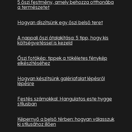
5 őszi festmény, amely behozza otthonába
a természetet
Hogyan díszítsünk egy őszi belső teret
A nappali őszi átalakítása: 5 tipp, hogy kis
költségvetéssel is kezeld
Őszi fotókép: tippek a tökéletes fénykép
elkészítéséhez
Hogyan készítsünk galériafalat lépésről
lépésre
Festés számokkal: Hangulatos este hygge
stílusban
Képernyő a belső térben: hogyan válasszuk
ki stílusához illően