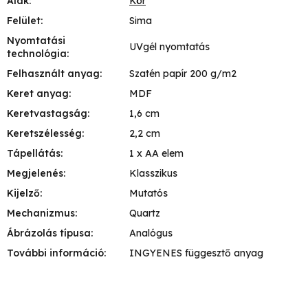
Alak
:
Kör
Felület
:
Sima
Nyomtatási
UVgél nyomtatás
technológia
:
Felhasznált anyag
:
Szatén papír 200 g/m2
Keret anyag
:
MDF
Keretvastagság
:
1,6 cm
Keretszélesség
:
2,2 cm
Tápellátás
:
1 x AA elem
Megjelenés
:
Klasszikus
Kijelző
:
Mutatós
Mechanizmus
:
Quartz
Ábrázolás típusa
:
Analógus
További információ
:
INGYENES függesztő anyag