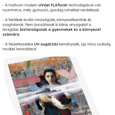
- A motívum modern
UVGel FLXfinish
technológiával van
nyomtatva, mely gyönyörű, gazdag színekkel rendelkezik.
- A festékek kiváló minőségűek, környezetbarátak és
szagtalanok. Nem bocsátanak ki káros anyagokat a
levegőbe,
biztonságosak a gyermekek és a környezet
számára.
- A felületkezelése
UV-sugárzás
keményedik, így nincs szükség
további laminálásra.