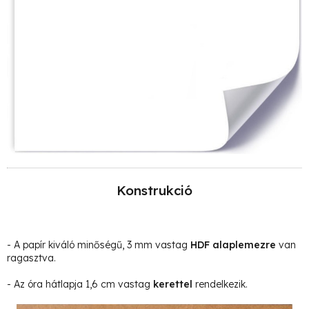
Konstrukció
- A papír kiváló minőségű, 3 mm vastag
HDF alaplemezre
van
ragasztva.
- Az óra hátlapja 1,6 cm vastag
kerettel
rendelkezik.