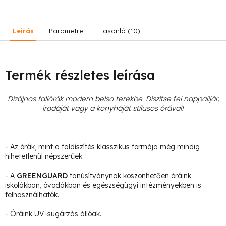
Leírás
Parametre
Hasonló (10)
Termék részletes leírása
Dizájnos faliórák modern belso terekbe. Díszítse fel nappalijár,
irodáját vagy a konyháját stílusos órával!
- Az órák, mint a faldíszítés klasszikus formája még mindig
hihetetlenül népszerűek.
- A
GREENGUARD
tanúsítványnak köszönhetően óráink
iskolákban, óvodákban és egészségügyi intézményekben is
felhasználhatók.
- Óráink UV-sugárzás állóak.