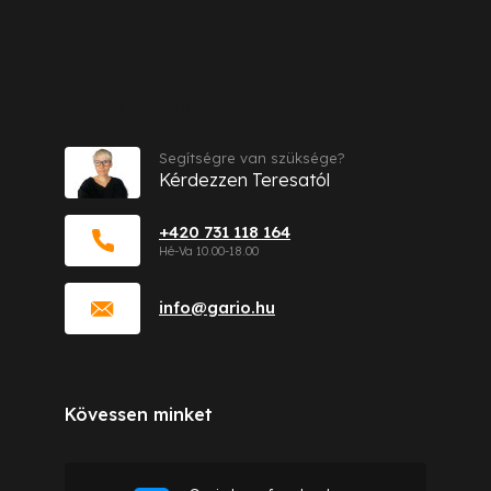
Kapcsolat
Segítségre van szüksége?
Kérdezzen Teresatól
+420 731 118 164
info
@
gario.hu
Kövessen minket