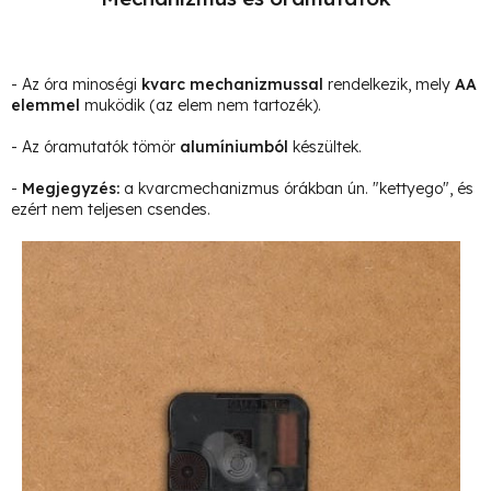
- Az óra minoségi
kvarc mechanizmussal
rendelkezik, mely
AA
elemmel
muködik (az elem nem tartozék).
- Az óramutatók tömör
alumíniumból
készültek.
-
Megjegyzés
:
a kvarcmechanizmus órákban ún. "kettyego", és
ezért nem teljesen csendes.