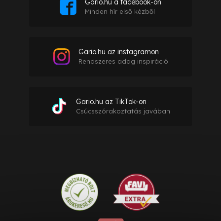
Gario.hu a facebook-on
Minden hír első kézből
Gario.hu az instagramon
Rendszeres adag inspiráció
Gario.hu az TikTok-on
Csúcsszórakoztatás javában