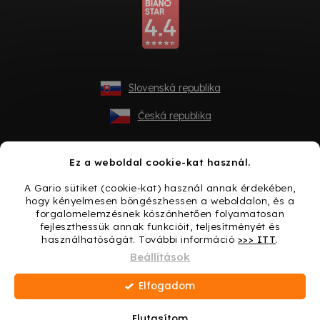
Slovenská republika
Česká republika
Ez a weboldal cookie-kat használ.
A Gario sütiket (cookie-kat) használ annak érdekében,
hogy kényelmesen böngészhessen a weboldalon, és a
forgalomelemzésnek köszönhetően folyamatosan
fejleszthessük annak funkcióit, teljesítményét és
használhatóságát. További információ
>>> ITT
.
Shoptet készítette
Beállítások
Elfogadom
Copyright 2026
Gario.hu
. Minden jog fenntartva.
Süti
beállítások szerkesztése
Elutasítom