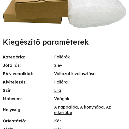
Kiegészítő paraméterek
Kategória
:
Faliórák
Jótállás
:
2 év
EAN vonalkód
:
Változat kiválasztása
Kivitelezés
:
Falióra
Szín
:
Lila
Motívum
:
Virágok
A nappaliba
,
A konyhába
,
Az
Helyiség
:
étkezőbe
Orientáció
:
Kör