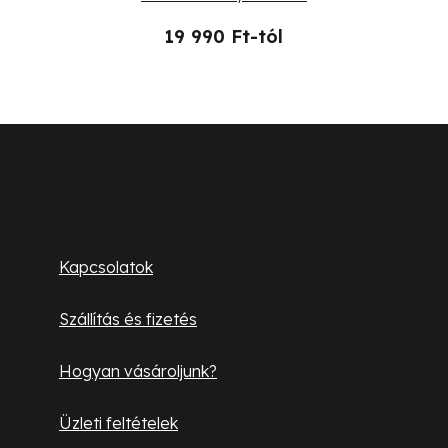
19 990 Ft-tól
L
á
b
Ügyfélszolgálat
l
Kapcsolatok
é
Szállítás és fizetés
c
Hogyan vásároljunk?
Üzleti feltételek