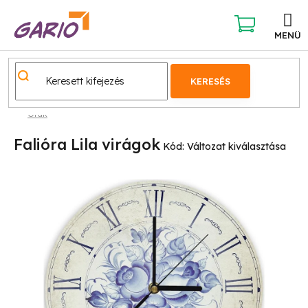
Ugrás
a
fő
KOSÁR
tartalomhoz
KERESÉS
Órák
Falióra Lila virágok
Kód:
Változat kiválasztása