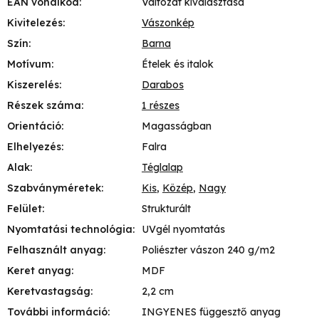
EAN vonalkód
:
Változat kiválasztása
Kivitelezés
:
Vászonkép
Szín
:
Barna
Motívum
:
Ételek és italok
Kiszerelés
:
Darabos
Részek száma
:
1 részes
Orientáció
:
Magasságban
Elhelyezés
:
Falra
Alak
:
Téglalap
Szabványméretek
:
Kis
,
Közép
,
Nagy
Felület
:
Strukturált
Nyomtatási technológia
:
UVgél nyomtatás
Felhasznált anyag
:
Poliészter vászon 240 g/m2
Keret anyag
:
MDF
Keretvastagság
:
2,2 cm
További információ
:
INGYENES függesztő anyag