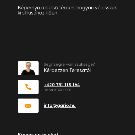
Képernyő a belső térben: hogyan válasszuk
ki stílusához illően
Kapcsolat
Segítségre van szüksége?
Kérdezzen Teresatól
+420 731 118 164
info
@
gario.hu
Kövessen minket