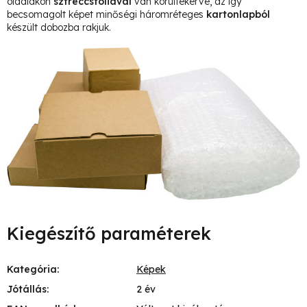
oldalakon
sztreccsfóliával
van körültekerve, az így
becsomagolt képet minőségi háromréteges
kartonlapból
készült dobozba rakjuk.
Kiegészítő paraméterek
Kategória
:
Képek
Jótállás
:
2 év