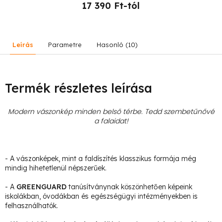
17 390 Ft-tól
Leírás
Parametre
Hasonló (10)
Termék részletes leírása
Modern vászonkép minden belső térbe. Tedd szembetűnővé
a falaidat!
- A vászonképek, mint a faldíszítés klasszikus formája még
mindig hihetetlenül népszerűek.
- A
GREENGUARD
tanúsítványnak köszönhetően képeink
iskolákban, óvodákban és egészségügyi intézményekben is
felhasználhatók.