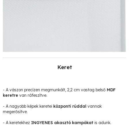
Keret
- A vászon precízen megmunkált, 2,2 cm vastag belső
MDF
keretre
van ráfeszítve.
- A nagyobb képek keretei
központi rúddal
vannak
megerősítve.
- A keretekhez
INGYENES akasztó kampókat
is adunk.