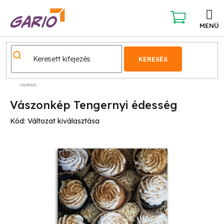
Ugrás
a
fő
KOSÁR
tartalomhoz
KERESÉS
Képek
Vászonkép Tengernyi édesség
Kód:
Változat kiválasztása