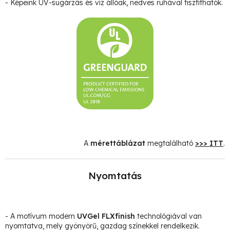
- Képeink UV-sugárzás és víz állóak, nedves ruhával tisztíthatók.
A
mérettáblázat
megtalálható
>>> ITT
.
Nyomtatás
- A motívum modern
UVGel FLXfinish
technológiával van
nyomtatva, mely gyönyörű, gazdag színekkel rendelkezik.