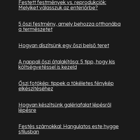
Festett festmények vs. reprodukciók:
Melyiket válasszuk az enteriőrbe?
5 őszi festmény, amely behozza otthonába
a természetet
Hogyan díszítsünk egy őszi belső teret
A nappali őszi átalakítása: 5 tipp, hogy kis
költségvetéssel is kezeld
Őszi fotókép: tippek a tökéletes fénykép
elkészítéséhez
Hogyan készítsünk galériafalat lépésről
lépésre
Festés számokkal: Hangulatos este hygge
stílusban