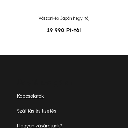
Vászonkép Japán hegyi táj
19 990 Ft-tól
L
á
b
Ügyfélszolgálat
l
Kapcsolatok
é
Szállítás és fizetés
c
Hogyan vásároljunk?