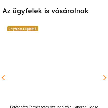
Ingyenes ragasztó
Fotótapéta Természetes dzsungel zöld - Andrea Haase