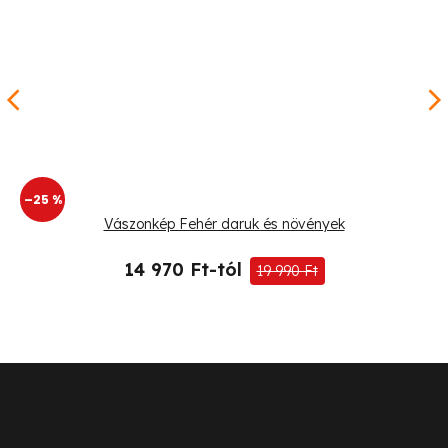
–25 %
Vászonkép Fehér daruk és növények
14 970 Ft-tól
19 990 Ft
L
á