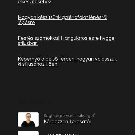
elkészítéséhez
Hogyan készítsünk galériafalat lépésről
lépésre
Festés számokkal: Hangulatos este hygge
stílusban
Képernyő a belső térben: hogyan válasszuk
ki stílusához illően
Kapcsolat
Segítségre van szüksége?
Kérdezzen Teresatól