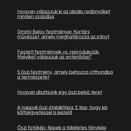
Hogyan válasszuk ki az ideális redőnyöket
minden szobába
Dmitrij Belov festményei: Kortárs
művészet, amely meghatározza az irányt
Festett festmények vs. reprodukciók:
Melyiket válasszuk az enteriőrbe?
5 őszi festmény, amely behozza otthonába
a természetet
Hogyan díszítsünk egy őszi belső teret
A nappali őszi átalakítása: 5 tipp, hogy kis
költségvetéssel is kezeld
Őszi fotókép: tippek a tökéletes fénykép