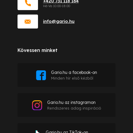
+420 731 118 164
info
@
gario.hu
Kövessen minket
Gario.hu a facebook-on
Minden hír első kézből
Gario.hu az instagramon
Rendszeres adag inspiráció
Gario.hu az TikTok-on