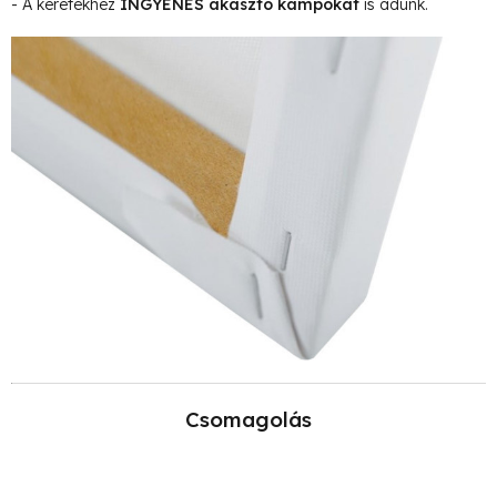
- A keretekhez
INGYENES akasztó kampókat
is adunk.
Csomagolás