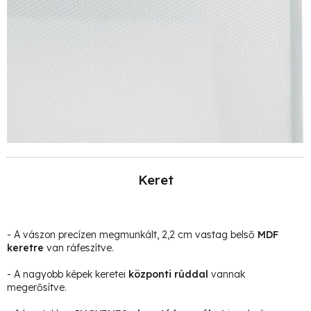
Keret
- A vászon precízen megmunkált, 2,2 cm vastag belső
MDF
keretre
van ráfeszítve.
- A nagyobb képek keretei
központi rúddal
vannak
megerősítve.