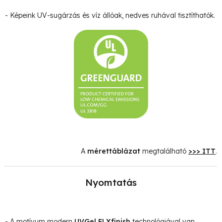
- Képeink UV-sugárzás és víz állóak, nedves ruhával tisztíthatók.
A
mérettáblázat
megtalálható
>>> ITT
.
Nyomtatás
- A motívum modern
UVGel FLXfinish
technológiával van