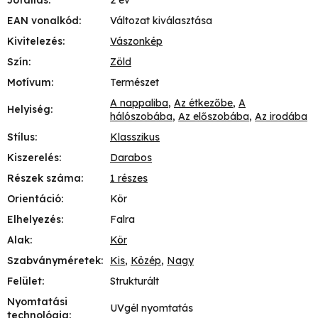
EAN vonalkód
:
Változat kiválasztása
Kivitelezés
:
Vászonkép
Szín
:
Zöld
Motívum
:
Természet
A nappaliba
,
Az étkezőbe
,
A
Helyiség
:
hálószobába
,
Az előszobába
,
Az irodába
Stílus
:
Klasszikus
Kiszerelés
:
Darabos
Részek száma
:
1 részes
Orientáció
:
Kör
Elhelyezés
:
Falra
Alak
:
Kör
Szabványméretek
:
Kis
,
Közép
,
Nagy
Felület
:
Strukturált
Nyomtatási
UVgél nyomtatás
technológia
: