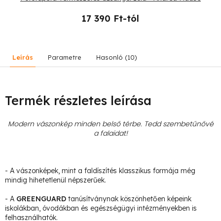
17 390 Ft-tól
Leírás
Parametre
Hasonló (10)
Termék részletes leírása
Modern vászonkép minden belső térbe. Tedd szembetűnővé
a falaidat!
- A vászonképek, mint a faldíszítés klasszikus formája még
mindig hihetetlenül népszerűek.
- A
GREENGUARD
tanúsítványnak köszönhetően képeink
iskolákban, óvodákban és egészségügyi intézményekben is
felhasználhatók.