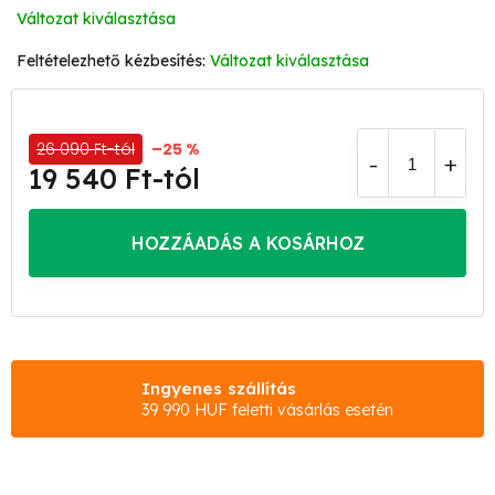
Változat kiválasztása
Változat kiválasztása
26 090 Ft-tól
–25 %
19 540 Ft
-tól
Egységár:
HOZZÁADÁS A KOSÁRHOZ
Ingyenes szállítás
39 990 HUF feletti vásárlás esetén