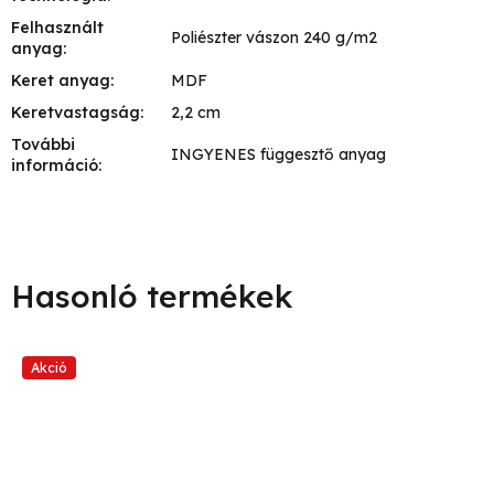
Felhasznált
Poliészter vászon 240 g/m2
anyag
:
Keret anyag
:
MDF
Keretvastagság
:
2,2 cm
További
INGYENES függesztő anyag
információ
:
Akció