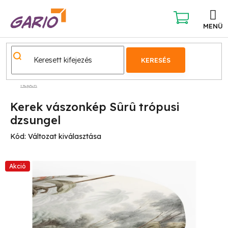
Ugrás
a
fő
KOSÁR
tartalomhoz
KERESÉS
Képek
Kerek vászonkép Sûrû trópusi
dzsungel
Kód:
Változat kiválasztása
Akció