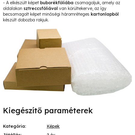
- A elkészült képet
buborékfóliába
csomagoljuk, amely az
oldalakon
sztreccsfóliával
van körültekerve, az így
becsomagolt képet minőségi háromréteges
kartonlapból
készült dobozba rakjuk.
Kiegészítő paraméterek
Kategória
:
Képek
Jótállás
:
2 év