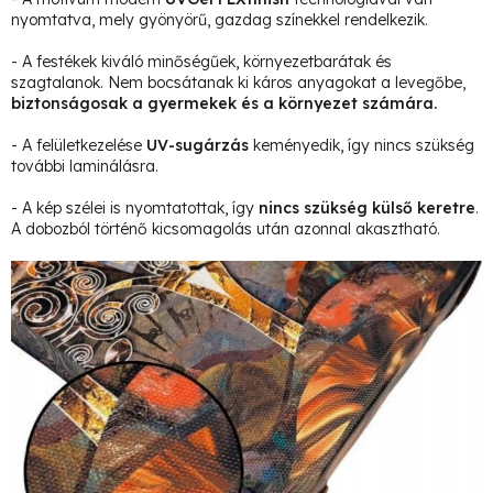
nyomtatva, mely gyönyörű, gazdag színekkel rendelkezik.
- A festékek kiváló minőségűek, környezetbarátak és
szagtalanok. Nem bocsátanak ki káros anyagokat a levegőbe,
biztonságosak a gyermekek és a környezet számára.
- A felületkezelése
UV-sugárzás
keményedik, így nincs szükség
további laminálásra.
- A kép szélei is nyomtatottak, így
nincs szükség külső keretre
.
A dobozból történő kicsomagolás után azonnal akasztható.