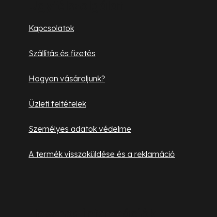
b
Ügyfélszolgálat
l
Kapcsolatok
é
Szállítás és fizetés
c
Hogyan vásároljunk?
Üzleti feltételek
Személyes adatok védelme
A termék visszaküldése és a reklamáció
Hasznos információk