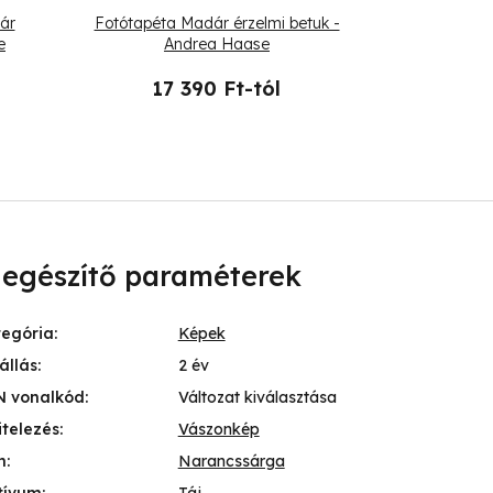
ár
Fotótapéta Madár érzelmi betuk -
Fotótapét
e
Andrea Haase
árnyalatú t
17 390 Ft-tól
17 
iegészítő paraméterek
tegória
:
Képek
állás
:
2 év
N vonalkód
:
Változat kiválasztása
itelezés
:
Vászonkép
n
:
Narancssárga