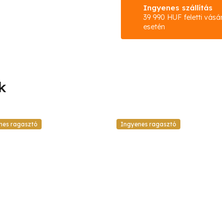
Ingyenes szállítás
39 990 HUF feletti vásá
esetén
nes ragasztó
Ingyenes ragasztó