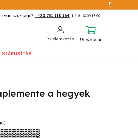
+420 731 118 164
KOSÁR
Bejelentkezés
Üres kosár
KIÁRUSÍTÁS!
aplemente a hegyek
ág)