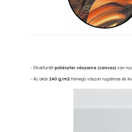
- Strukturált
poliészter vászonra
(canvas)
van nyo
- Az akár
240 g/m2
tömegű vászon rugalmas és kivá