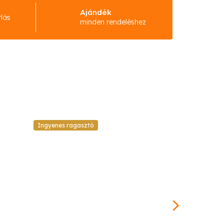
Ajándék
rlás
minden rendeléshez
Ingyenes ragasztó
Ingyenes raga