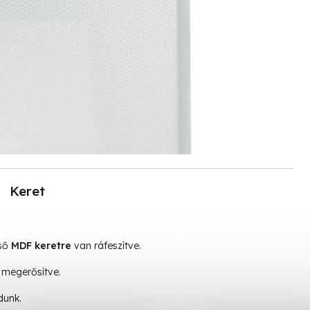
Keret
lső
MDF keretre
van ráfeszítve.
megerősítve.
dunk.