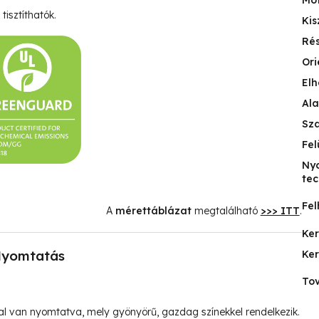
Mo
tisztíthatók.
Kis
Ré
Ori
Elh
Ala
Sz
Fel
Ny
tec
Fel
A
mérettáblázat
megtalálható
>>> ITT
.
Ke
yomtatás
Ke
Tov
l van nyomtatva, mely gyönyörű, gazdag színekkel rendelkezik.