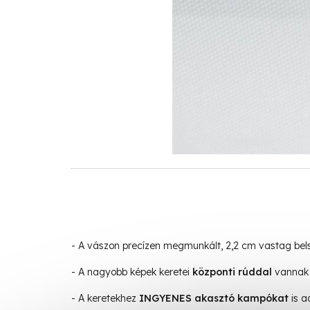
- A vászon precízen megmunkált, 2,2 cm vastag be
- A nagyobb képek keretei
központi rúddal
vannak 
- A keretekhez
INGYENES akasztó kampókat
is a