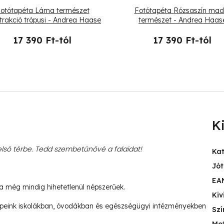
otótapéta Láma természet
Fotótapéta Rózsaszín mad
trakció trópusi - Andrea Haase
természet - Andrea Haas
17 390 Ft-tól
17 390 Ft-tól
K
ső térbe. Tedd szembetűnővé a falaidat!
Ka
Jót
EA
ja még mindig hihetetlenül népszerűek.
Kiv
peink iskolákban, óvodákban és egészségügyi intézményekben
Szí