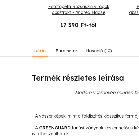
ntállatok
Fotótapéta Rózsaszín virágok
F
rea Haase
absztrakt - Andrea Haase
absz
-tól
17 390 Ft-tól
Leírás
Parametre
Hasonló (10)
Termék részletes leírása
Modern vászonkép minden bel
- A vászonképek, mint a faldíszítés klasszikus formá
- A
GREENGUARD
tanúsítványnak köszönhetően ké
is felhasználhatók.