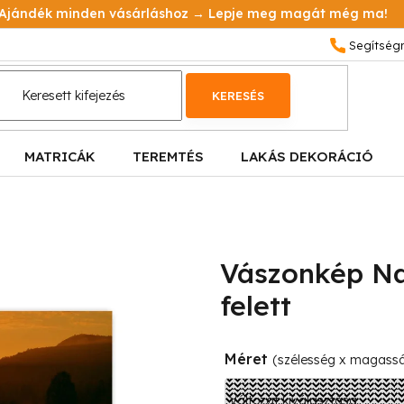
Ajándék minden vásárláshoz → Lepje meg magát még ma!
KERESÉS
MATRICÁK
TEREMTÉS
LAKÁS DEKORÁCIÓ
Vászonkép N
felett
Méret
(szélesség x magass