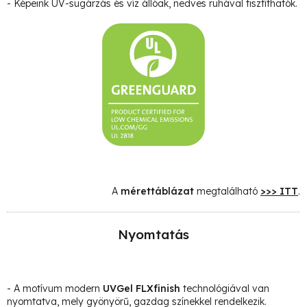
- Képeink UV-sugárzás és víz állóak, nedves ruhával tisztíthatók.
A
mérettáblázat
megtalálható
>>> ITT
.
Nyomtatás
- A motívum modern
UVGel FLXfinish
technológiával van
nyomtatva, mely gyönyörű, gazdag színekkel rendelkezik.