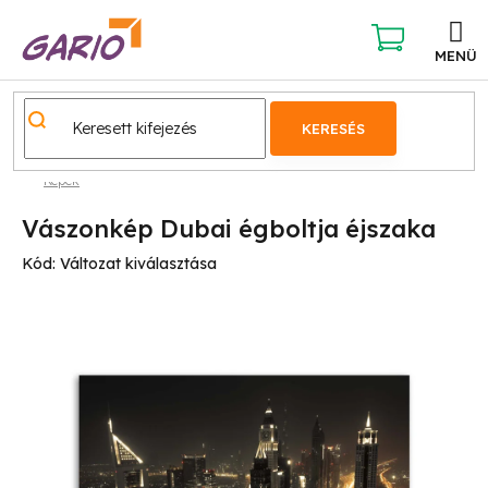
Ugrás
a
fő
KOSÁR
tartalomhoz
KERESÉS
Képek
Vászonkép Dubai égboltja éjszaka
Kód:
Változat kiválasztása