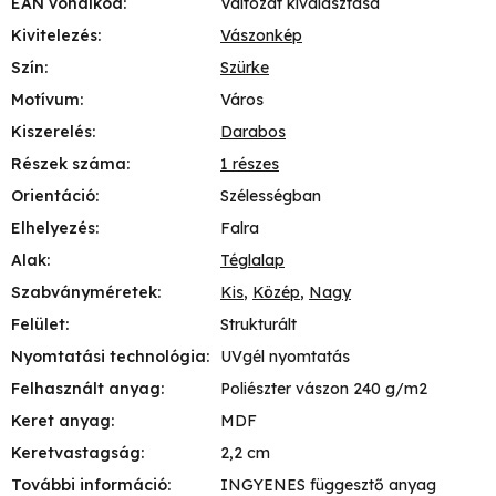
EAN vonalkód
:
Változat kiválasztása
Kivitelezés
:
Vászonkép
Szín
:
Szürke
Motívum
:
Város
Kiszerelés
:
Darabos
Részek száma
:
1 részes
Orientáció
:
Szélességban
Elhelyezés
:
Falra
Alak
:
Téglalap
Szabványméretek
:
Kis
,
Közép
,
Nagy
Felület
:
Strukturált
Nyomtatási technológia
:
UVgél nyomtatás
Felhasznált anyag
:
Poliészter vászon 240 g/m2
Keret anyag
:
MDF
Keretvastagság
:
2,2 cm
További információ
:
INGYENES függesztő anyag