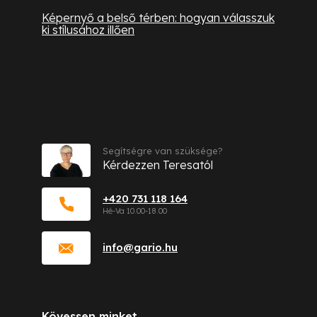
Képernyő a belső térben: hogyan válasszuk
ki stílusához illően
Kapcsolat
Segítségre van szüksége?
Kérdezzen Teresatól
+420 731 118 164
info
@
gario.hu
Kövessen minket