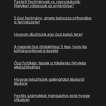
Festett festmények vs. reprodukciók:
Melyiket válasszuk az enteriőrbe?
5 őszi festmény, amely behozza otthonába
a természetet
Hogyan díszítsünk egy őszi belső teret
A nappali őszi átalakítása: 5 tipp, hogy kis
költségvetéssel is kezeld
Őszi fotókép: tippek a tökéletes fénykép
elkészítéséhez
Hogyan készítsünk galériafalat lépésről
lépésre
Festés számokkal: Hangulatos este hygge
stílusban