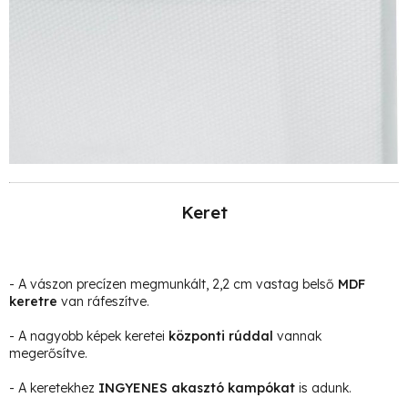
Keret
- A vászon precízen megmunkált, 2,2 cm vastag belső
MDF
keretre
van ráfeszítve.
- A nagyobb képek keretei
központi rúddal
vannak
megerősítve.
- A keretekhez
INGYENES akasztó kampókat
is adunk.