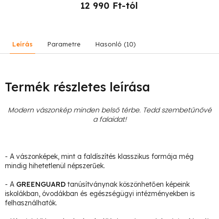
12 990 Ft-tól
Leírás
Parametre
Hasonló (10)
Termék részletes leírása
Modern vászonkép minden belső térbe. Tedd szembetűnővé
a falaidat!
- A vászonképek, mint a faldíszítés klasszikus formája még
mindig hihetetlenül népszerűek.
- A
GREENGUARD
tanúsítványnak köszönhetően képeink
iskolákban, óvodákban és egészségügyi intézményekben is
felhasználhatók.