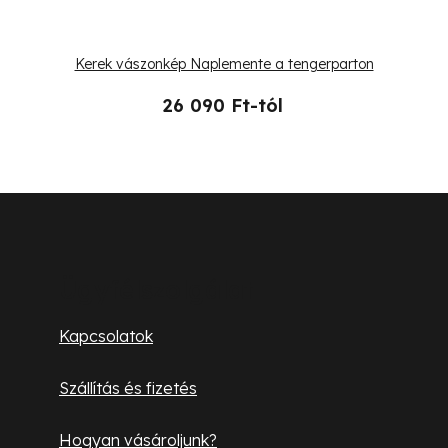
Kerek vászonkép Naplemente a tengerparton
26 090 Ft-tól
L
á
b
Ügyfélszolgálat
l
Kapcsolatok
é
Szállítás és fizetés
c
Hogyan vásároljunk?