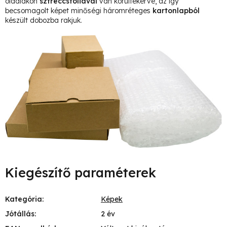
oldalakon
sztreccsfóliával
van körültekerve, az így
becsomagolt képet minőségi háromréteges
kartonlapból
készült dobozba rakjuk.
Kiegészítő paraméterek
Kategória
:
Képek
Jótállás
:
2 év