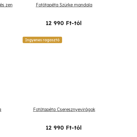
és zen
Fotótapéta Szürke mandala
12 990 Ft-tól
Ingyenes ragasztó
a
Fotótapéta Cseresznyevirágok
12 990 Ft-tól