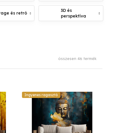
3D és
tage és retró
perspektíva
összesen
46
termék
Ingyenes ragasztó