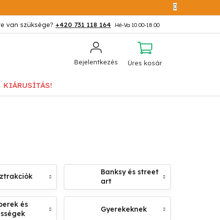
+420 731 118 164
KOSÁR
Bejelentkezés
Üres kosár
KIÁRUSÍTÁS!
Banksy és street
ztrakciók
art
erek és
Gyerekeknek
ességek