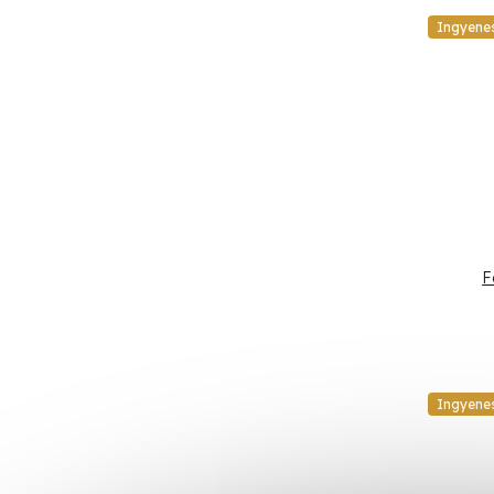
Ingyene
F
Ingyene