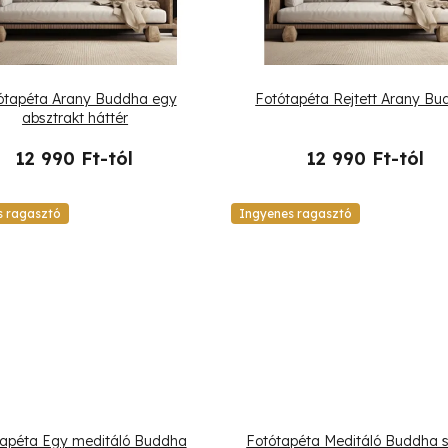
ótapéta Arany Buddha egy
Fotótapéta Rejtett Arany B
absztrakt háttér
12 990 Ft-tól
12 990 Ft-tól
s ragasztó
Ingyenes ragasztó
tapéta Egy meditáló Buddha
Fotótapéta Meditáló Buddha 