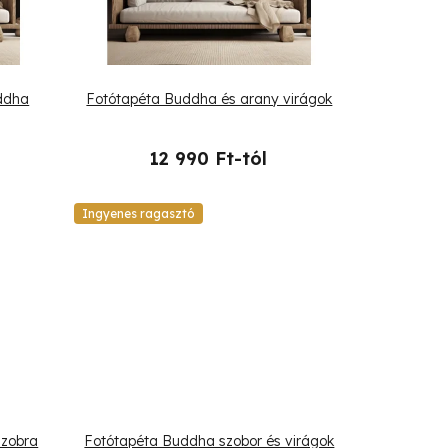
uddha
Fotótapéta Buddha és arany virágok
12 990 Ft-tól
Ingyenes ragasztó
szobra
Fotótapéta Buddha szobor és virágok