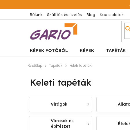
Ugrás
a
fő
Rólunk
Szállítás és fizetés
Blog
Kapcsolatok
tartalomhoz
KÉPEK FOTÓBÓL
KÉPEK
TAPÉTÁK
Kezdőlap
Tapéták
Keleti tapéták
Keleti tapéták
Virágok
Állat
Városok és
Ételek
építészet