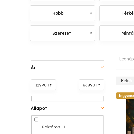
Hobbi
Térk
Szeretet
Mintá
O
T
Legnép
l
e
Ár
d
r
Keleti
12990
Ft
86890
Ft
a
m
T
Ingyene
l
é
e
Állapot
s
k
r
ó
e
Raktáron
1
m