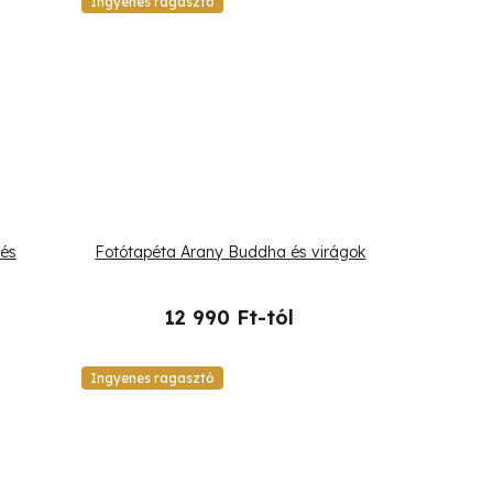
Ingyenes ragasztó
és
Fotótapéta Arany Buddha és virágok
12 990 Ft-tól
Ingyenes ragasztó