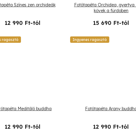
tapéta Színes zen orchideák
Fotótapéta Orchidea, gyertya 
kövek a fürdoben
12 990 Ft-tól
15 690 Ft-tól
s ragasztó
Ingyenes ragasztó
tótapéta Meditáló buddha
Fotótapéta Arany buddh
12 990 Ft-tól
12 990 Ft-tól