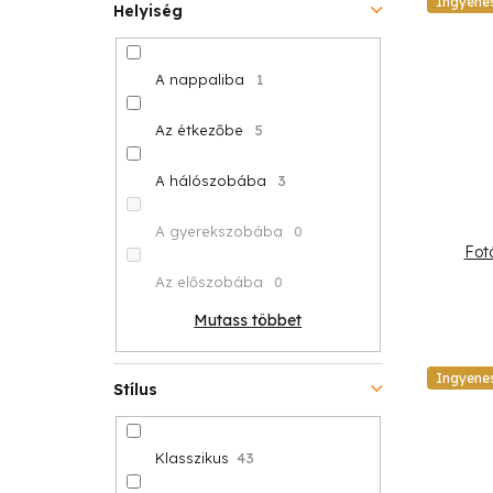
Ingyene
Helyiség
A nappaliba
1
Az étkezőbe
5
A hálószobába
3
A gyerekszobába
0
Fot
Az előszobába
0
Mutass többet
Ingyene
Stílus
Klasszikus
43