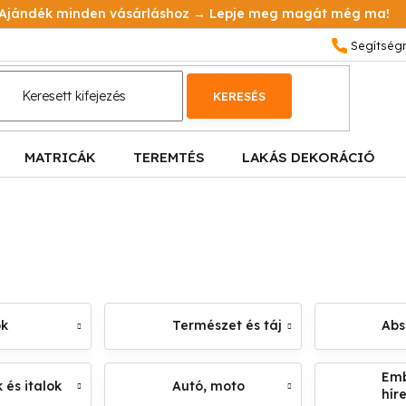
Ajándék minden vásárláshoz → Lepje meg magát még ma!
KERESÉS
MATRICÁK
TEREMTÉS
LAKÁS DEKORÁCIÓ
ok
Természet és táj
Abs
Emb
 és italok
Autó, moto
hír