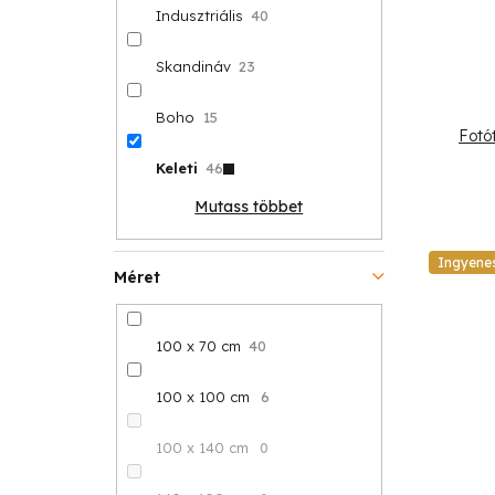
Indusztriális
40
Skandináv
23
Boho
15
Fotó
Keleti
46
Mutass többet
Ingyene
Méret
100 x 70 cm
40
100 x 100 cm
6
100 x 140 cm
0