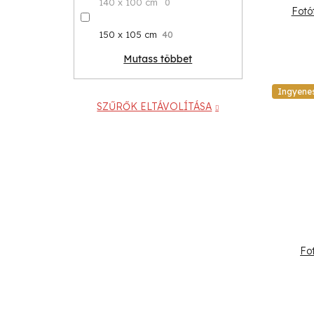
140 x 100 cm
0
Fotó
150 x 105 cm
40
Mutass többet
Ingyene
SZŰRŐK ELTÁVOLÍTÁSA
Fo