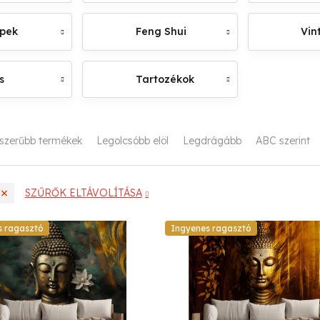
épek
Feng Shui
Vin
s
Tartozékok
szerűbb termékek
Legolcsóbb elöl
Legdrágább
ABC szerint
SZŰRŐK ELTÁVOLÍTÁSA
s ragasztó
Ingyenes ragasztó