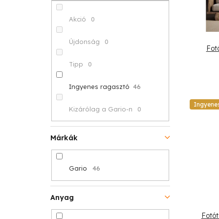
p
k
é
a
r
Akció
0
k
n
e
Újdonság
0
Fot
e
e
n
Tipp
0
k
l
d
Ingyenes ragasztó
46
l
e
Ingyene
i
Kizárólag a Gario-n
0
z
s
é
Márkák
t
s
á
Gario
46
e
j
Anyag
a
Fotó