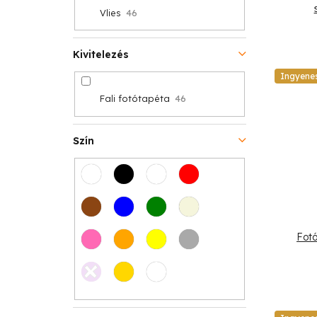
Vlies
46
Kivitelezés
Ingyene
Fali fotótapéta
46
Szín
Fot