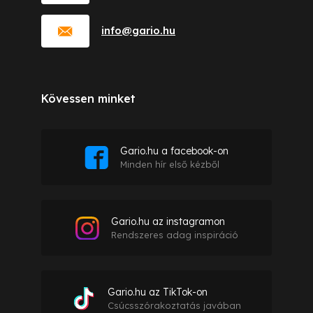
info
@
gario.hu
Kövessen minket
Gario.hu a facebook-on
Minden hír első kézből
Gario.hu az instagramon
Rendszeres adag inspiráció
Gario.hu az TikTok-on
Csúcsszórakoztatás javában