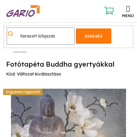
Ugrás
a
fő
KOSÁR
tartalomhoz
KERESÉS
Tapéták
Fotótapéta Buddha gyertyákkal
Kód:
Változat kiválasztása
Ingyenes ragasztó