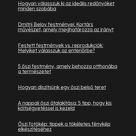
Hogyan válasszuk ki az ideális redőnyöket
minden szobába
Dmitrij Belov festményei: Kortárs
művészet, amely meghatározza az irányt
Festett festmények vs. reprodukciók:
Melyiket válasszuk az enteriőrbe?
5 őszi festmény, amely behozza otthonába
a természetet
Hogyan díszítsünk egy őszi belső teret
A nappali őszi átalakítása: 5 tipp, hogy kis
költségvetéssel is kezeld
Őszi fotókép: tippek a tökéletes fénykép
elkészítéséhez