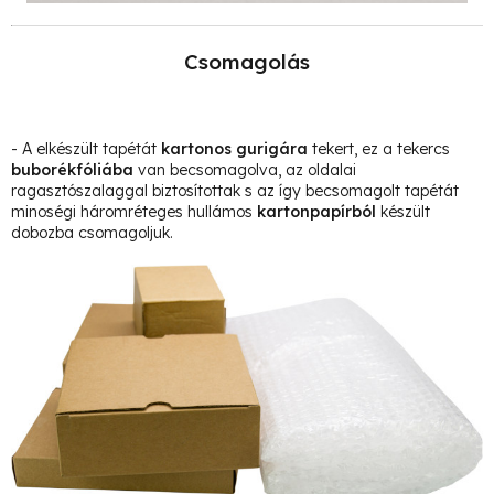
Csomagolás
- A elkészült tapétát
kartonos gurigára
tekert, ez a tekercs
buborékfóliába
van becsomagolva, az oldalai
ragasztószalaggal biztosítottak s az így becsomagolt tapétát
minoségi háromréteges hullámos
kartonpapírból
készült
dobozba csomagoljuk.