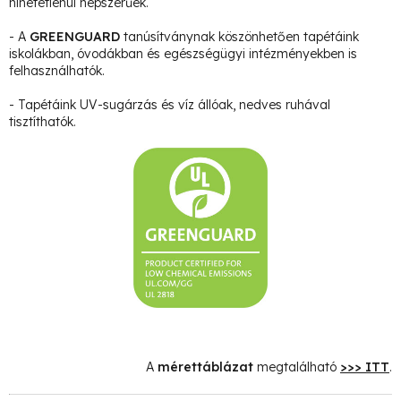
hihetetlenül népszerűek.
- A
GREENGUARD
tanúsítványnak köszönhetően tapétáink
iskolákban, óvodákban és egészségügyi intézményekben is
felhasználhatók.
- Tapétáink UV-sugárzás és víz állóak, nedves ruhával
tisztíthatók.
A
mérettáblázat
megtalálható
>>> ITT
.