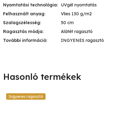
Nyomtatási technológia
:
UVgél nyomtatás
Felhasznált anyag
:
Vlies 130 g/m2
Szalagszélesség
:
50 cm
Ragasztás módja
:
Alátét ragasztó
További információ
:
INGYENES ragasztó
Ingyenes ragasztó