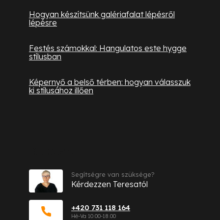
Hogyan készítsünk galériafalat lépésről
lépésre
Festés számokkal: Hangulatos este hygge
stílusban
Képernyő a belső térben: hogyan válasszuk
ki stílusához illően
Kapcsolat
Segítségre van szüksége?
Kérdezzen Teresatól
+420 731 118 164