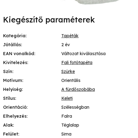
Kiegészítő paraméterek
Kategória
:
Tapéták
Jótállás
:
2 év
EAN vonalkód
:
Változat kiválasztása
Kivitelezés
:
Fali fotótapéta
Szín
:
Szürke
Motívum
:
Orientális
Helyiség
:
A fürdőszobába
Stílus
:
Keleti
Orientáció
:
Szélességban
Elhelyezés
:
Falra
Alak
:
Téglalap
Felület
:
Sima