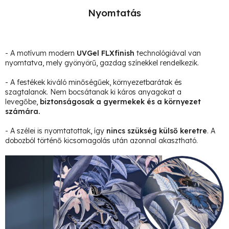
Nyomtatás
- A motívum modern
UVGel FLXfinish
technológiával van
nyomtatva, mely gyönyörű, gazdag színekkel rendelkezik.
- A festékek kiváló minőségűek, környezetbarátak és
szagtalanok. Nem bocsátanak ki káros anyagokat a
levegőbe,
biztonságosak a gyermekek és a környezet
számára.
- A szélei is nyomtatottak, így
nincs szükség külső keretre
. A
dobozból történő kicsomagolás után azonnal akasztható.