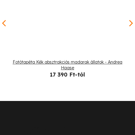
Fotótapéta Kék absztrakciós madarak állatok - Andrea
Haase
17 390 Ft-tól
L
á
b
Ügyfélszolgálat