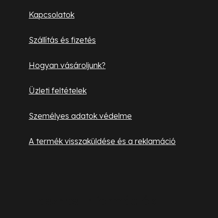
l
Kapcsolatok
é
Szállítás és fizetés
c
Hogyan vásároljunk?
Üzleti feltételek
Személyes adatok védelme
A termék visszaküldése és a reklamáció
Hasznos információk