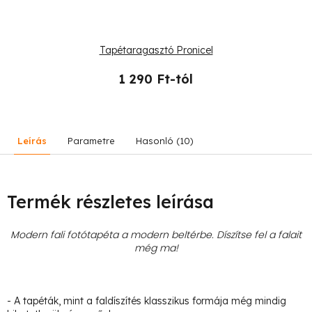
Tapétaragasztó Pronicel
1 290 Ft-tól
Leírás
Parametre
Hasonló (10)
Termék részletes leírása
Modern fali fotótapéta a modern beltérbe. Díszítse fel a falait
még ma!
- A tapéták, mint a faldíszítés klasszikus formája még mindig