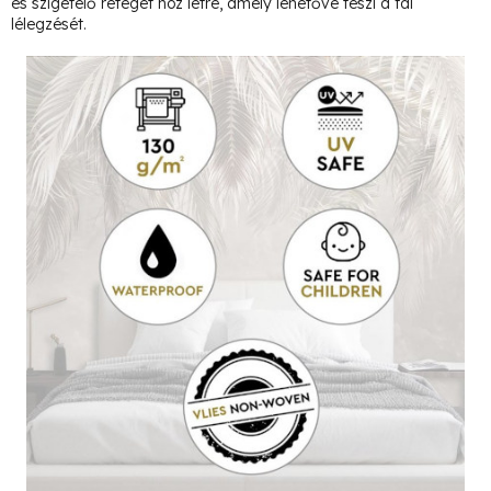
és szigetelő réteget hoz létre, amely lehetővé teszi a fal
lélegzését.