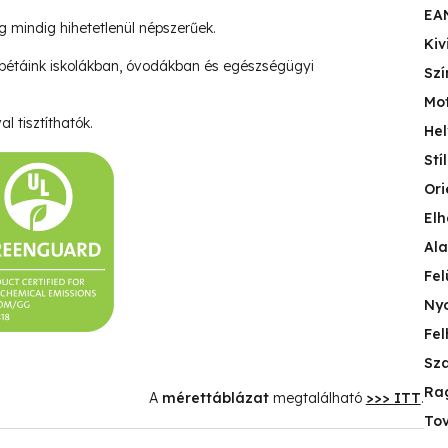
EA
ég mindig hihetetlenül népszerűek.
Kiv
pétáink iskolákban, óvodákban és egészségügyi
Szí
Mo
l tisztíthatók.
Hel
Stí
Ori
Elh
Ala
Fel
Nyo
Fel
Sza
Ra
A
mérettáblázat
megtalálható
>>> ITT
.
Tov