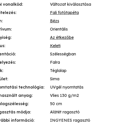
N vonalkód
:
Változat kiválasztása
itelezés
:
Fali fotótapéta
n
:
Bézs
tívum
:
Orientális
yiség
:
Az étkezőbe
lus
:
Keleti
entáció
:
Szélességban
elyezés
:
Falra
k
:
Téglalap
ület
:
Sima
mtatási technológia
:
UVgél nyomtatás
használt anyag
:
Vlies 130 g/m2
lagszélesség
:
50 cm
gasztás módja
:
Alátét ragasztó
ábbi információ
:
INGYENES ragasztó