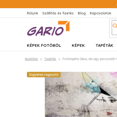
Ugrás
a
fő
Rólunk
Szállítás és fizetés
Blog
Kapcsolatok
tartalomhoz
KÉPEK FOTÓBÓL
KÉPEK
TAPÉTÁK
Kezdőlap
Tapéták
Fotótapéta Gésa, aki egy paroszolát t
Ingyenes ragasztó