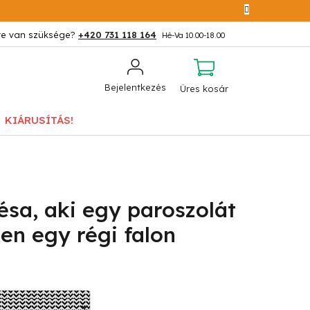
+420 731 118 164
KOSÁR
Bejelentkezés
Üres kosár
KIÁRUSÍTÁS!
sa, aki egy paroszolát
ben egy régi falon