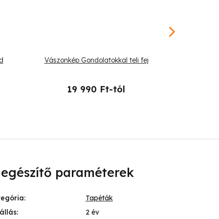
d
Vászonkép Gondolatokkal teli fej
Kerek vász
t
19 990 Ft-tól
26 
iegészítő paraméterek
tegória
:
Tapéták
állás
:
2 év