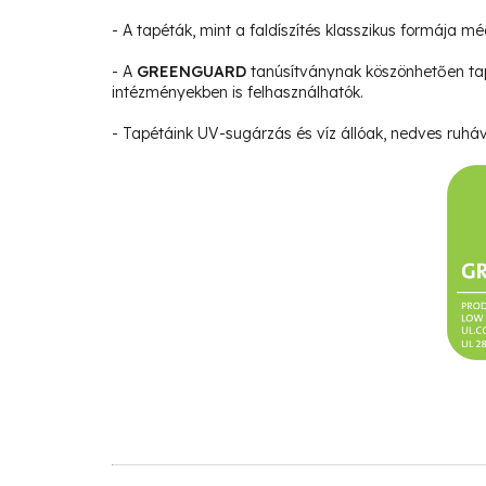
- A tapéták, mint a faldíszítés klasszikus formája m
- A
GREENGUARD
tanúsítványnak köszönhetően ta
intézményekben is felhasználhatók.
- Tapétáink UV-sugárzás és víz állóak, nedves ruháva