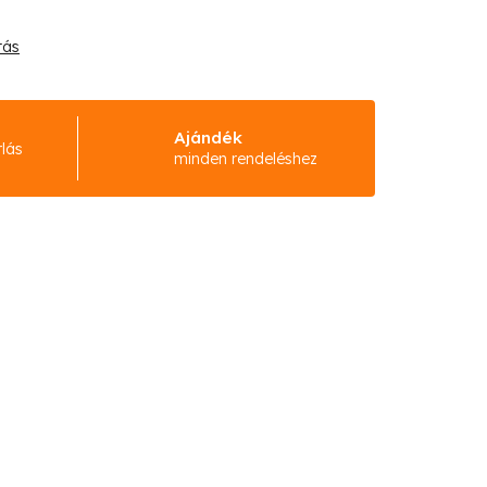
tás
Ajándék
rlás
minden rendeléshez