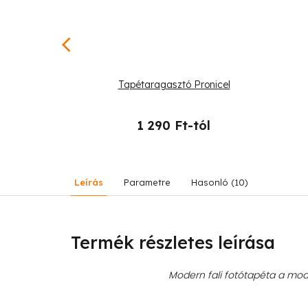
psugarak az
Tapétaragasztó Pronicel
-tól
1 290 Ft-tól
Leírás
Parametre
Hasonló (10)
Termék részletes leírása
Modern fali fotótapéta a mode