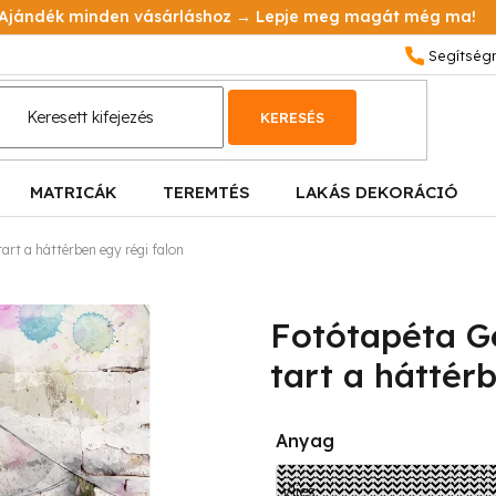
Ajándék minden vásárláshoz → Lepje meg magát még ma!
KERESÉS
MATRICÁK
TEREMTÉS
LAKÁS DEKORÁCIÓ
art a háttérben egy régi falon
Fotótapéta Gé
tart a háttér
Anyag