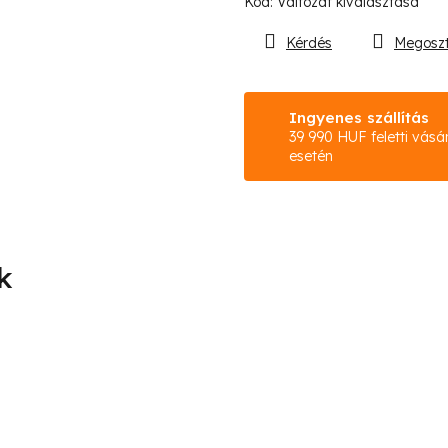
Kód:
Változat kiválasztása
Kérdés
Megosz
Ingyenes szállítás
39 990 HUF feletti vásá
esetén