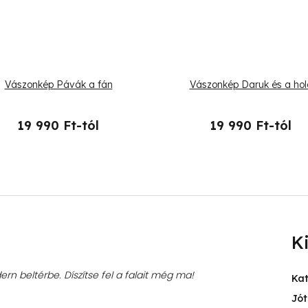
Vászonkép Pávák a fán
Vászonkép Daruk és a hol
19 990 Ft-tól
19 990 Ft-tól
K
rn beltérbe. Díszítse fel a falait még ma!
Ka
Jót