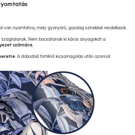
yomtatás
l van nyomtatva, mely gyönyörű, gazdag színekkel rendelkezik.
és szagtalanok. Nem bocsátanak ki káros anyagokat a
yezet számára.
keretre
. A dobozból történő kicsomagolás után azonnal