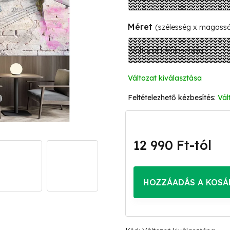
Méret
(szélesség x magass
Változat kiválasztása
Vál
12 990 Ft
-tól
Egységár:
HOZZÁADÁS A KOSÁ