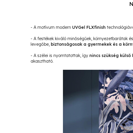
N
- A motívum modern
UVGel FLXfinish
technológiáva
- A festékek kiváló minőségűek, környezetbarátak 
levegőbe,
biztonságosak a gyermekek és a körn
- A szélei is nyomtatottak, így
nincs szükség külső 
akasztható.