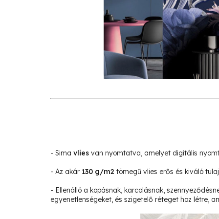
- Sima
vlies
van nyomtatva, amelyet digitális nyom
- Az akár
130 g/m2
tömegű vlies erős és kiváló tula
- Ellenálló a kopásnak, karcolásnak, szennyeződésne
egyenetlenségeket, és szigetelő réteget hoz létre, am