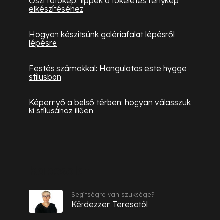
Őszi fotókép: tippek a tökéletes fénykép
elkészítéséhez
Hogyan készítsünk galériafalat lépésről
lépésre
Festés számokkal: Hangulatos este hygge
stílusban
Képernyő a belső térben: hogyan válasszuk
ki stílusához illően
Kapcsolat
Segítségre van szüksége?
Kérdezzen Teresatól