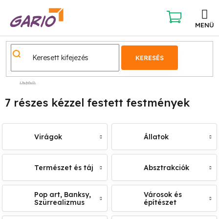
Ugrás
a
fő
KOSÁR
tartalomhoz
KERESÉS
Képek
7 részes kézzel festett festmények
Virágok
Állatok
Természet és táj
Absztrakciók
Pop art, Banksy,
Városok és
Szürrealizmus
építészet