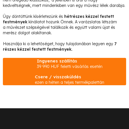
t
kedveltségnek, mert mindenkiben van egy művész lélek darabja.
a
i
Úgy döntöttünk kísérletezünk és
hétrészes kézzel festett
festmények
kínálatot hozunk Önnek. A varázslatos létszám
r
a művészet szépségével találkozik és együtt valami újat és
á
merész dolgot alakítanak.
n
Használja ki a lehetőséget, hogy tulajdonában legyen egy
7
y
részes kézzel festett festmények.
í
Ingyenes szállítás
t
39 990 HUF feletti vásárlás esetén
á
Csere / visszaküldés
s
ezen a héten a teljes termékpalettán
e
l
e
m
L
e
á
i