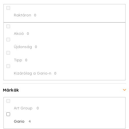
d
e
Raktáron
0
z
é
Akció
0
s
Újdonság
0
e
Tipp
0
Kizárólag a Gario-n
0
Márkák
Art Group
0
Gario
4