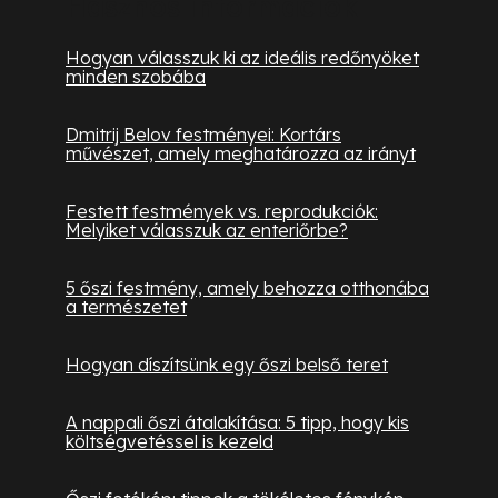
Hasznos információk
Hogyan válasszuk ki az ideális redőnyöket
minden szobába
Dmitrij Belov festményei: Kortárs
művészet, amely meghatározza az irányt
Festett festmények vs. reprodukciók:
Melyiket válasszuk az enteriőrbe?
5 őszi festmény, amely behozza otthonába
a természetet
Hogyan díszítsünk egy őszi belső teret
A nappali őszi átalakítása: 5 tipp, hogy kis
költségvetéssel is kezeld