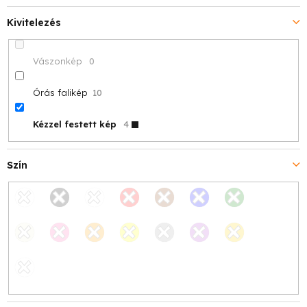
Kivitelezés
Vászonkép
0
Órás falikép
10
Kézzel festett kép
4
Szín