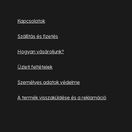
b
Ügyfélszolgálat
l
Kapcsolatok
é
Szállítás és fizetés
c
Hogyan vásároljunk?
Üzleti feltételek
Személyes adatok védelme
A termék visszaküldése és a reklamáció