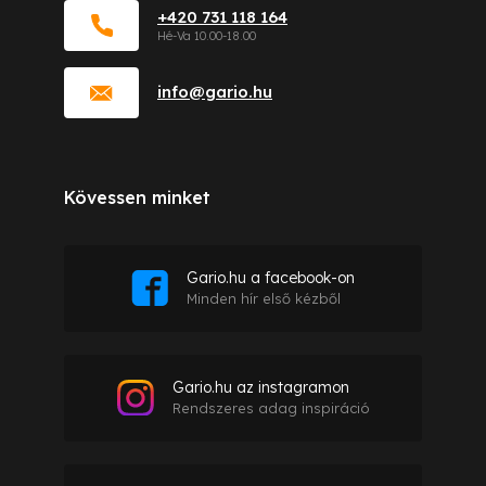
+420 731 118 164
info
@
gario.hu
Kövessen minket
Gario.hu a facebook-on
Minden hír első kézből
Gario.hu az instagramon
Rendszeres adag inspiráció