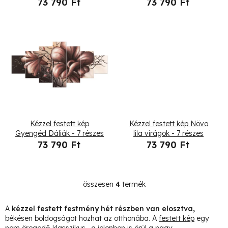
73 790 Ft
73 790 Ft
e
k
l
i
s
t
Kézzel festett kép
Kézzel festett kép Növo
á
Gyengéd Dáliák - 7 részes
lila virágok - 7 részes
73 790 Ft
73 790 Ft
j
a
összesen
4
termék
L
i
A
kézzel festett festmény hét részben van elosztva,
s
békésen boldogságot hozhat az otthonába. A
festett kép
egy
nem öregedő klasszikus, a jelenben is örül a nagy