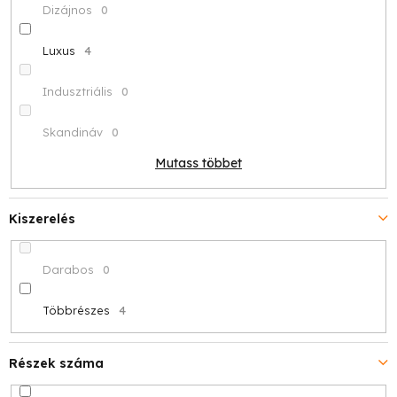
Dizájnos
0
Luxus
4
Indusztriális
0
Skandináv
0
Mutass többet
Kiszerelés
Darabos
0
Többrészes
4
Részek száma