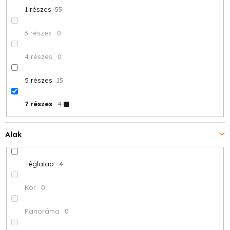
1 részes
55
3 részes
0
4 részes
0
5 részes
15
7 részes
4
Alak
Téglalap
4
Kör
0
Panoráma
0