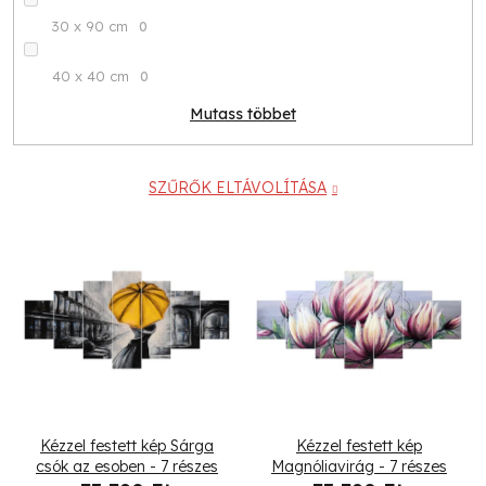
30 x 90 cm
0
40 x 40 cm
0
Mutass többet
SZŰRŐK ELTÁVOLÍTÁSA
T
e
r
m
é
Kézzel festett kép Sárga
Kézzel festett kép
k
csók az esoben - 7 részes
Magnóliavirág - 7 részes