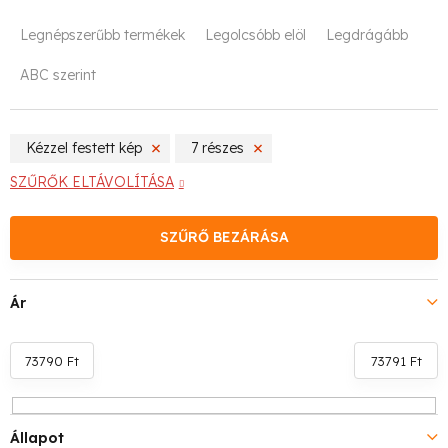
T
Legnépszerűbb termékek
Legolcsóbb elöl
Legdrágább
e
ABC szerint
r
m
Kézzel festett kép
7 részes
é
SZŰRŐK ELTÁVOLÍTÁSA
k
SZŰRŐ BEZÁRÁSA
e
k
Ár
r
e
73790
Ft
73791
Ft
n
Állapot