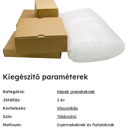
Kiegészítő paraméterek
Kategória
:
Képek gyerekeknek
Jótállás
:
2 év
Kivitelezés
:
Vászonkép
Szín
:
Többszínű
Motívum
:
Gyermekeknek és fiataloknak