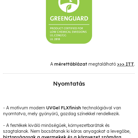
A
mérettáblázat
megtalálható
>>> ITT
.
Nyomtatás
- A motívum modern
UVGel FLXfinish
technológiával van
nyomtatva, mely gyönyörű, gazdag színekkel rendelkezik.
- A festékek kiváló minőségűek, környezetbarátak és
szagtalanok. Nem bocsátanak ki káros anyagokat a levegőbe,
biztonságosak a gyermekek és a környezet számára.