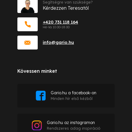
Segítségre van szüksége?
Kérdezzen Teresatól
+420 731 118 164
info
@
gario.hu
Kövessen minket
Gario.hu a facebook-on
Minden hír első kézből
Gario.hu az instagramon
Rendszeres adag inspiráció