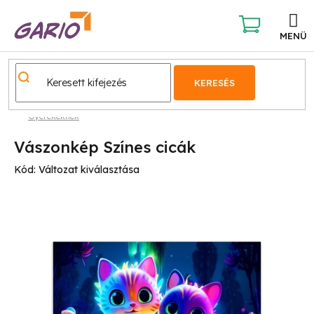
Ugrás
a
fő
KOSÁR
tartalomhoz
KERESÉS
Gyerekeknek
Vászonkép Színes cicák
Kód:
Változat kiválasztása