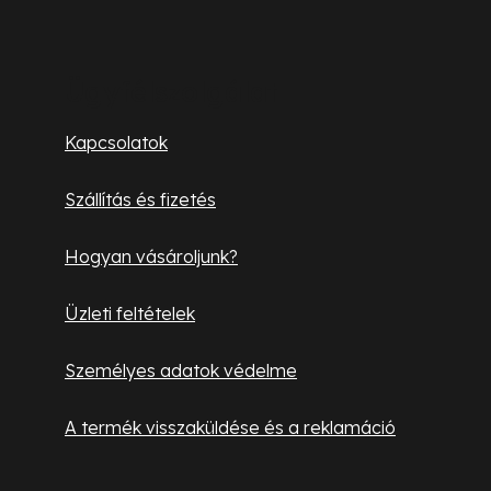
L
á
b
Ügyfélszolgálat
l
Kapcsolatok
é
Szállítás és fizetés
c
Hogyan vásároljunk?
Üzleti feltételek
Személyes adatok védelme
A termék visszaküldése és a reklamáció