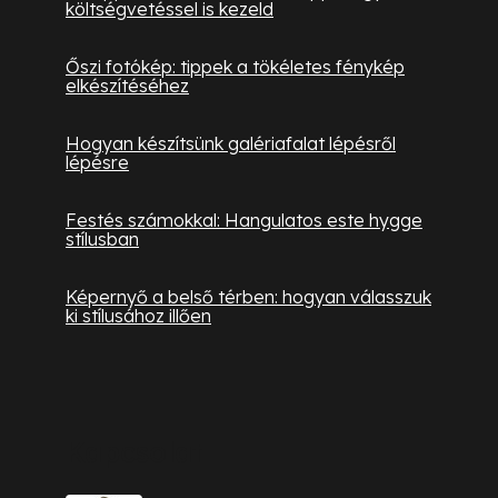
költségvetéssel is kezeld
Őszi fotókép: tippek a tökéletes fénykép
elkészítéséhez
Hogyan készítsünk galériafalat lépésről
lépésre
Festés számokkal: Hangulatos este hygge
stílusban
Képernyő a belső térben: hogyan válasszuk
ki stílusához illően
Kapcsolat