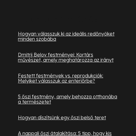
Hasznos információk
Hogyan válasszuk ki az ideális redőnyöket
minden szobába
Dmitrij Belov festményei: Kortárs
művészet, amely meghatározza az irányt
Festett festmények vs. reprodukciók:
Melyiket válasszuk az enteriőrbe?
5 őszi festmény, amely behozza otthonába
a természetet
Hogyan díszítsünk egy őszi belső teret
A nappali őszi átalakítása: 5 tipp, hogy kis