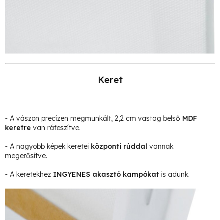
Keret
- A vászon precízen megmunkált, 2,2 cm vastag belső
MDF
keretre
van ráfeszítve.
- A nagyobb képek keretei
központi rúddal
vannak
megerősítve.
- A keretekhez
INGYENES akasztó kampókat
is adunk.