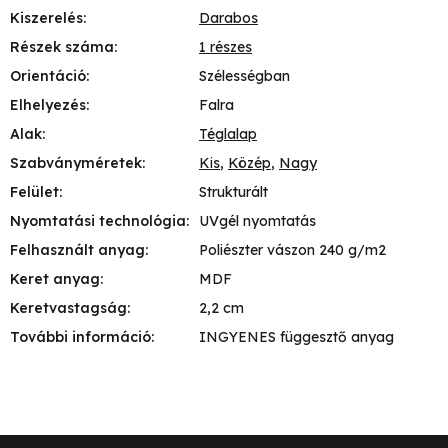
Kiszerelés
:
Darabos
Részek száma
:
1 részes
Orientáció
:
Szélességban
Elhelyezés
:
Falra
Alak
:
Téglalap
Szabványméretek
:
Kis
,
Közép
,
Nagy
Felület
:
Strukturált
Nyomtatási technológia
:
UVgél nyomtatás
Felhasznált anyag
:
Poliészter vászon 240 g/m2
Keret anyag
:
MDF
Keretvastagság
:
2,2 cm
További információ
:
INGYENES függesztő anyag