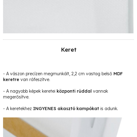
Keret
- A vászon precízen megmunkált, 2,2 cm vastag belső
MDF
keretre
van ráfeszítve.
- A nagyobb képek keretei
központi rúddal
vannak
megerősítve.
- A keretekhez
INGYENES akasztó kampókat
is adunk.