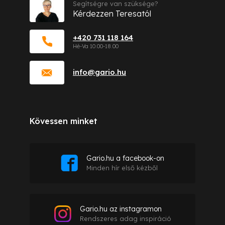
Segítségre van szüksége?
Kérdezzen Teresatól
+420 731 118 164
info
@
gario.hu
Kövessen minket
Gario.hu a facebook-on
Minden hír első kézből
Gario.hu az instagramon
Rendszeres adag inspiráció