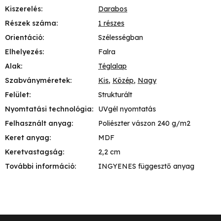
Kiszerelés
:
Darabos
Részek száma
:
1 részes
Orientáció
:
Szélességban
Elhelyezés
:
Falra
Alak
:
Téglalap
Szabványméretek
:
Kis
,
Közép
,
Nagy
Felület
:
Strukturált
Nyomtatási technológia
:
UVgél nyomtatás
Felhasznált anyag
:
Poliészter vászon 240 g/m2
Keret anyag
:
MDF
Keretvastagság
:
2,2 cm
További információ
:
INGYENES függesztő anyag