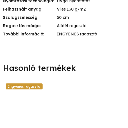
Nyomtatási technológia
:
UVgél nyomtatás
Felhasznált anyag
:
Vlies 130 g/m2
Szalagszélesség
:
50 cm
Ragasztás módja
:
Alátét ragasztó
További információ
:
INGYENES ragasztó
Ingyenes ragasztó