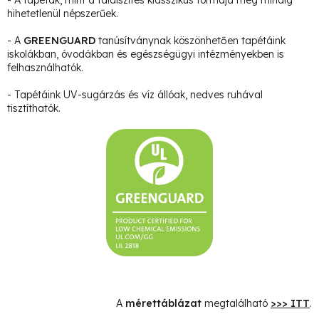
hihetetlenül népszerűek.
- A
GREENGUARD
tanúsítványnak köszönhetően tapétáink
iskolákban, óvodákban és egészségügyi intézményekben is
felhasználhatók.
- Tapétáink UV-sugárzás és víz állóak, nedves ruhával
tisztíthatók.
A
mérettáblázat
megtalálható
>>> ITT
.