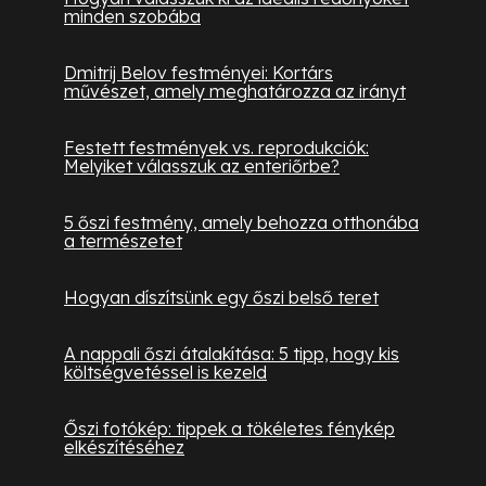
minden szobába
Dmitrij Belov festményei: Kortárs
művészet, amely meghatározza az irányt
Festett festmények vs. reprodukciók:
Melyiket válasszuk az enteriőrbe?
5 őszi festmény, amely behozza otthonába
a természetet
Hogyan díszítsünk egy őszi belső teret
A nappali őszi átalakítása: 5 tipp, hogy kis
költségvetéssel is kezeld
Őszi fotókép: tippek a tökéletes fénykép
elkészítéséhez