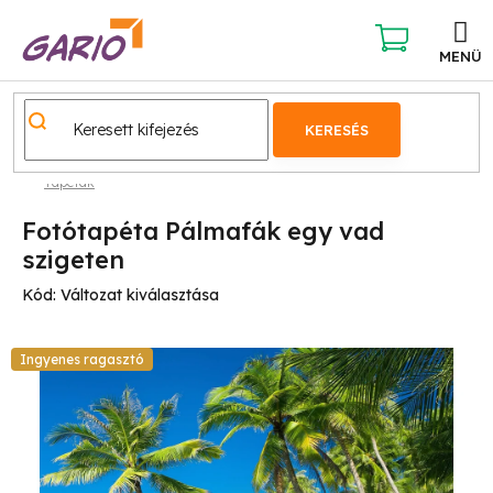
Ugrás
a
fő
KOSÁR
tartalomhoz
KERESÉS
Tapéták
Fotótapéta Pálmafák egy vad
szigeten
Kód:
Változat kiválasztása
Ingyenes ragasztó