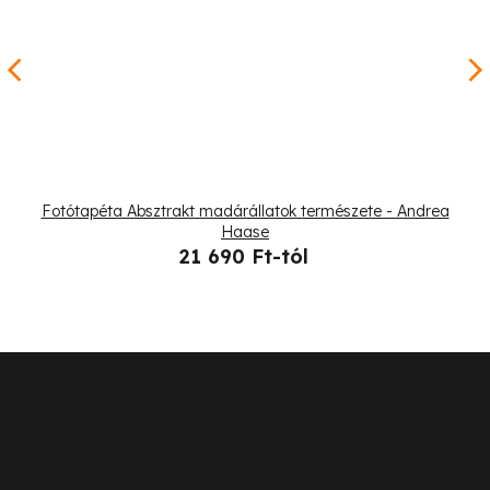
Fotótapéta Absztrakt madárállatok természete - Andrea
Haase
21 690 Ft-tól
L
á
b
Ügyfélszolgálat