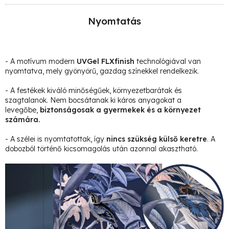
Nyomtatás
- A motívum modern
UVGel FLXfinish
technológiával van
nyomtatva, mely gyönyörű, gazdag színekkel rendelkezik.
- A festékek kiváló minőségűek, környezetbarátak és
szagtalanok. Nem bocsátanak ki káros anyagokat a
levegőbe,
biztonságosak a gyermekek és a környezet
számára.
- A szélei is nyomtatottak, így
nincs szükség külső keretre
. A
dobozból történő kicsomagolás után azonnal akasztható.