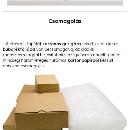
Csomagolás
- A elkészült tapétát
kartonos gurigára
tekert, ez a tekercs
buborékfóliába
van becsomagolva, az oldalai
ragasztószalaggal biztosítottak s az így becsomagolt tapétát
minoségi háromréteges hullámos
kartonpapírból
készült
dobozba csomagoljuk.