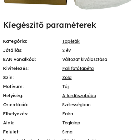
Kiegészítő paraméterek
Kategória
:
Tapéták
Jótállás
:
2 év
EAN vonalkód
:
Változat kiválasztása
Kivitelezés
:
Fali fotótapéta
Szín
:
Zöld
Motívum
:
Táj
Helyiség
:
A fürdőszobába
Orientáció
:
Szélességban
Elhelyezés
:
Falra
Alak
:
Téglalap
Felület
:
Sima