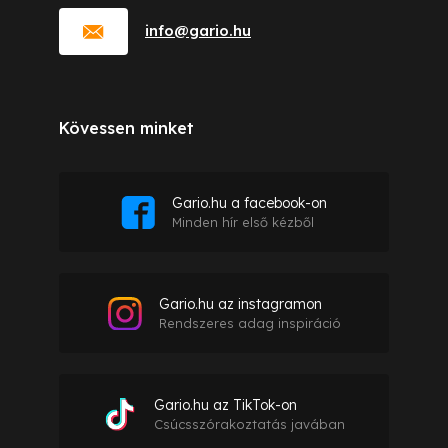
info
@
gario.hu
Kövessen minket
Gario.hu a facebook-on
Minden hír első kézből
Gario.hu az instagramon
Rendszeres adag inspiráció
Gario.hu az TikTok-on
Csúcsszórakoztatás javában