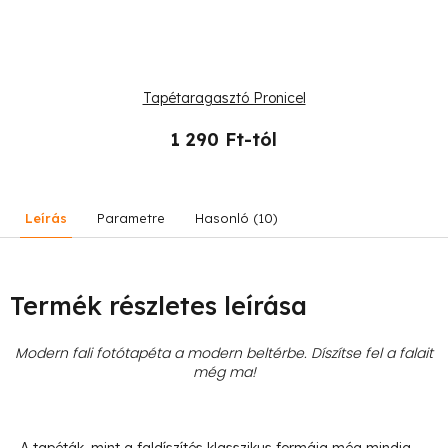
Tapétaragasztó Pronicel
1 290 Ft-tól
Leírás
Parametre
Hasonló (10)
Termék részletes leírása
Modern fali fotótapéta a modern beltérbe. Díszítse fel a falait
még ma!
- A tapéták, mint a faldíszítés klasszikus formája még mindig