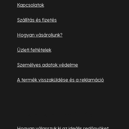
l
Kapcsolatok
é
Szállítás és fizetés
c
Hogyan vásároljunk?
Üzleti feltételek
Személyes adatok védelme
A termék visszaküldése és a reklamáció
Hasznos információk
Hogyan válasszuk ki az ideális redőnyöket