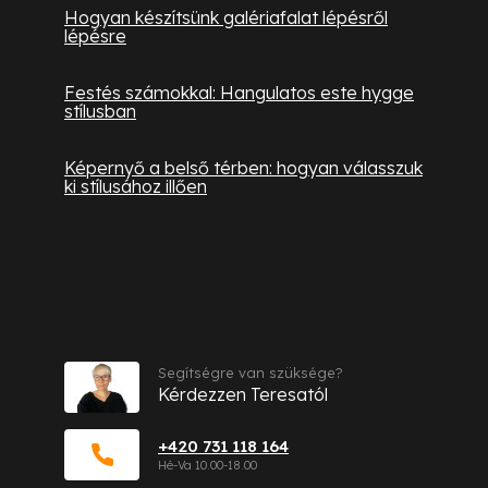
Hogyan készítsünk galériafalat lépésről
lépésre
Festés számokkal: Hangulatos este hygge
stílusban
Képernyő a belső térben: hogyan válasszuk
ki stílusához illően
Kapcsolat
Segítségre van szüksége?
Kérdezzen Teresatól
+420 731 118 164