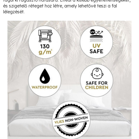
tágul ki ragasztó hatására. Elfedi a kisebb egyenetlenségeket,
és szigetelő réteget hoz létre, amely lehetővé teszi a fal
lélegzését.