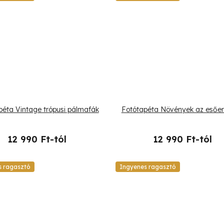
péta Vintage trópusi pálmafák
Fotótapéta Növények az esőe
12 990 Ft-tól
12 990 Ft-tól
s ragasztó
Ingyenes ragasztó