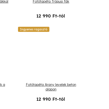
fákkal
Fotótapéta Trópusi fák
12 990 Ft-tól
Ingyenes ragasztó
k a
Fotótapéta Arany levelek beton
alapon
12 990 Ft-tól