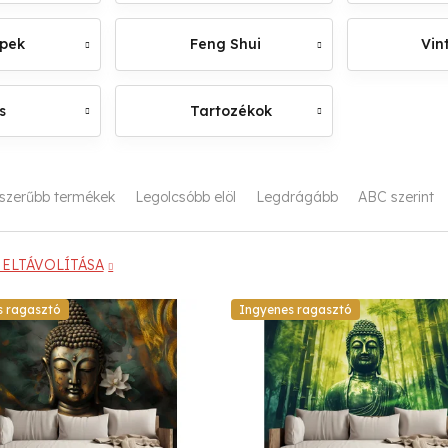
épek
Feng Shui
Vin
s
Tartozékok
szerűbb termékek
Legolcsóbb elöl
Legdrágább
ABC szerint
ELTÁVOLÍTÁSA
s ragasztó
Ingyenes ragasztó