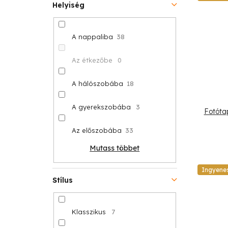
Helyiség
A nappaliba
38
Az étkezőbe
0
A hálószobába
18
A gyerekszobába
3
Fotóta
Az előszobába
33
Mutass többet
Ingyene
Stílus
Klasszikus
7