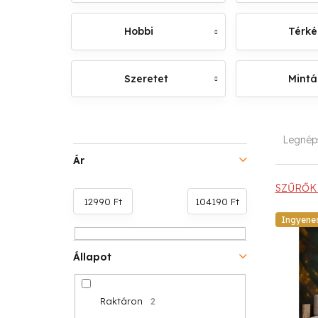
Hobbi
Térk
Szeretet
Mintá
O
T
Legnép
l
e
Ár
d
r
SZŰRŐK 
12990
Ft
104190
Ft
a
m
T
Ingyene
l
é
e
Állapot
s
k
r
ó
e
Raktáron
2
m