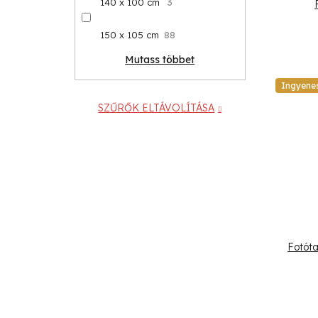
140 x 100 cm
3
150 x 105 cm
88
Mutass többet
Ingyene
SZŰRŐK ELTÁVOLÍTÁSA
Fotóta