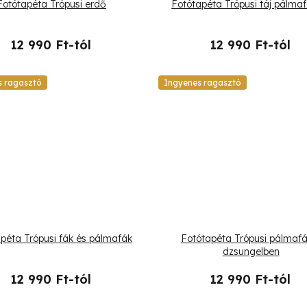
Fotótapéta Trópusi erdő
Fotótapéta Trópusi táj pálma
12 990 Ft-tól
12 990 Ft-tól
s ragasztó
Ingyenes ragasztó
péta Trópusi fák és pálmafák
Fotótapéta Trópusi pálmafá
dzsungelben
12 990 Ft-tól
12 990 Ft-tól