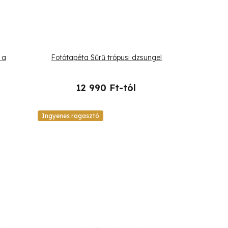
 a
Fotótapéta Sűrű trópusi dzsungel
12 990 Ft-tól
Ingyenes ragasztó