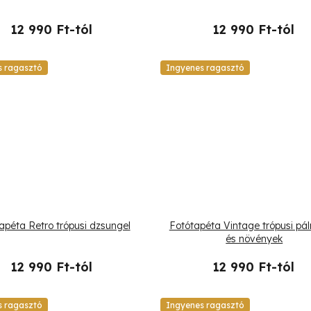
12 990 Ft-tól
12 990 Ft-tól
s ragasztó
Ingyenes ragasztó
apéta Retro trópusi dzsungel
Fotótapéta Vintage trópusi pá
és növények
12 990 Ft-tól
12 990 Ft-tól
s ragasztó
Ingyenes ragasztó