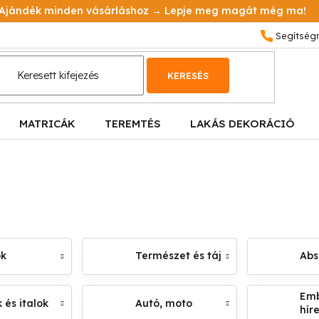
Ajándék minden vásárláshoz → Lepje meg magát még ma!
KERESÉS
MATRICÁK
TEREMTÉS
LAKÁS DEKORÁCIÓ
ok
Természet és táj
Abs
Emb
 és italok
Autó, moto
hír