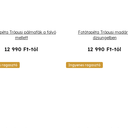
péta Trópusi pálmafák a folyó
Fotótapéta Trópusi madár
mellett
dzsungelben
12 990 Ft-tól
12 990 Ft-tól
s ragasztó
Ingyenes ragasztó