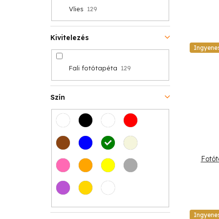
Vlies
129
Kivitelezés
Ingyene
Fali fotótapéta
129
Szín
Fotót
Ingyene