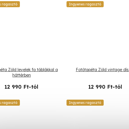
s ragasztó
Ingyenes ragasztó
éta Zöld levelek fa táblákkal a
Fotótapéta Zöld vintage dí
háttérben
12 990 Ft-tól
12 990 Ft-tól
s ragasztó
Ingyenes ragasztó