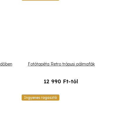
rdőben
Fotótapéta Retro trópusi pálmafák
12 990 Ft-tól
Ingyenes ragasztó