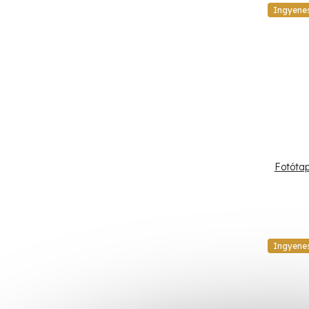
Ingyene
Fotótap
Ingyene