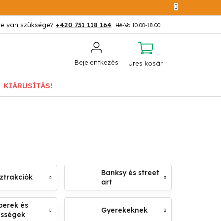
+420 731 118 164
KOSÁR
Bejelentkezés
Üres kosár
KIÁRUSÍTÁS!
Banksy és street
ztrakciók
art
erek és
Gyerekeknek
ességek