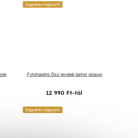
Ingyenes ragasztó
szek
Fotótapéta Őszi levelek beton alapon
12 990 Ft-tól
Ingyenes ragasztó