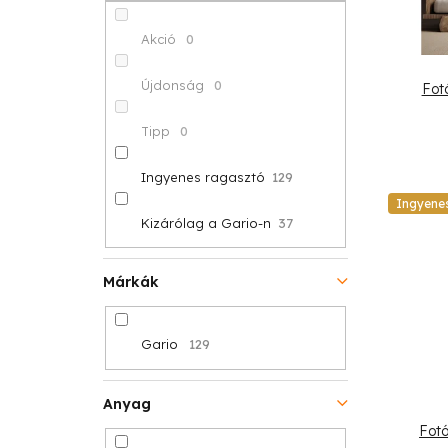
p
k
é
a
r
Akció
0
k
n
e
Újdonság
0
Fot
e
e
n
Tipp
0
k
l
d
l
Ingyenes ragasztó
129
e
Ingyene
i
Kizárólag a Gario-n
37
z
s
é
Márkák
t
s
á
Gario
129
e
j
Anyag
a
Fotó