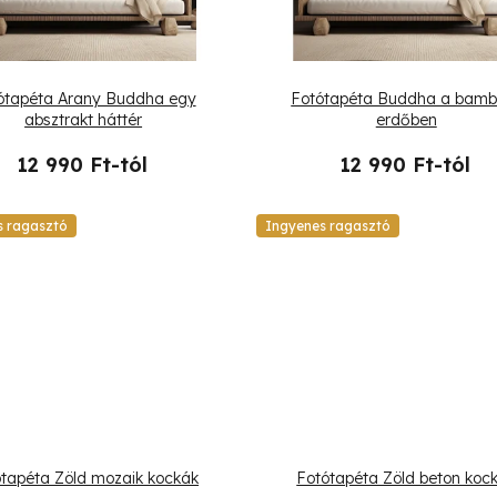
ótapéta Arany Buddha egy
Fotótapéta Buddha a bamb
absztrakt háttér
erdőben
12 990 Ft-tól
12 990 Ft-tól
s ragasztó
Ingyenes ragasztó
tapéta Zöld mozaik kockák
Fotótapéta Zöld beton koc