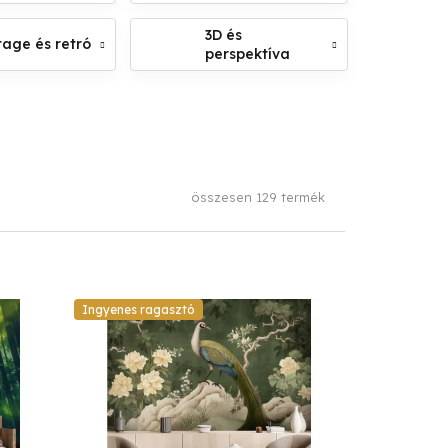
3D és
tage és retró
perspektíva
összesen
129
termék
Ingyenes ragasztó