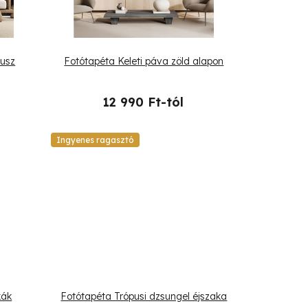
usz
Fotótapéta Keleti páva zöld alapon
12 990 Ft-tól
Ingyenes ragasztó
kák
Fotótapéta Trópusi dzsungel éjszaka