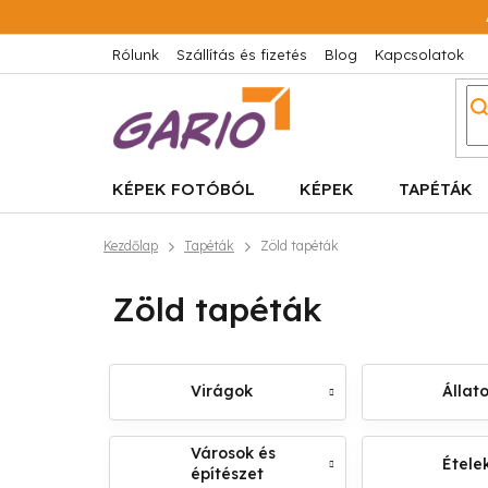
Ugrás
a
fő
Rólunk
Szállítás és fizetés
Blog
Kapcsolatok
tartalomhoz
KÉPEK FOTÓBÓL
KÉPEK
TAPÉTÁK
Kezdőlap
Tapéták
Zöld tapéták
Zöld tapéták
Virágok
Állat
Városok és
Ételek
építészet