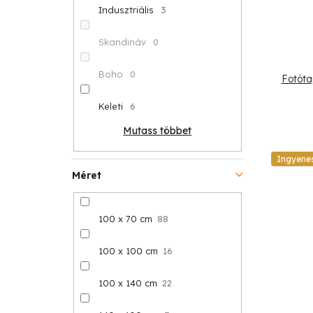
Indusztriális
3
Skandináv
0
Boho
0
Fotóta
Keleti
6
Mutass többet
Ingyene
Méret
100 x 70 cm
88
100 x 100 cm
16
100 x 140 cm
22