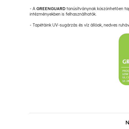
- A
GREENGUARD
tanúsítványnak köszönhetően ta
intézményekben is felhasználhatók.
- Tapétáink UV-sugárzás és víz állóak, nedves ruháva
N