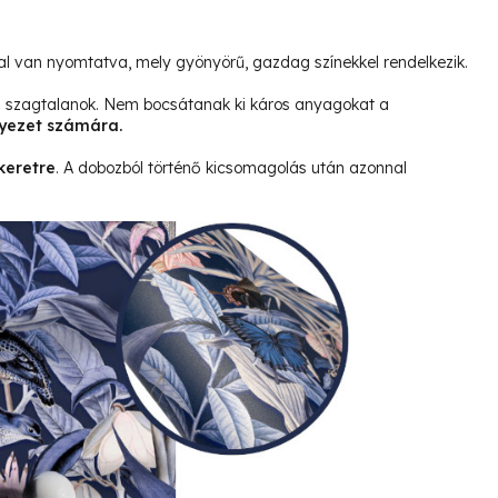
l van nyomtatva, mely gyönyörű, gazdag színekkel rendelkezik.
és szagtalanok. Nem bocsátanak ki káros anyagokat a
yezet számára.
keretre
. A dobozból történő kicsomagolás után azonnal