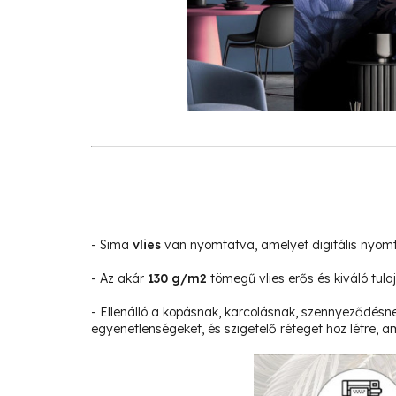
- Sima
vlies
van nyomtatva, amelyet digitális nyom
- Az akár
130 g/m2
tömegű vlies erős és kiváló tula
- Ellenálló a kopásnak, karcolásnak, szennyeződésne
egyenetlenségeket, és szigetelő réteget hoz létre, am