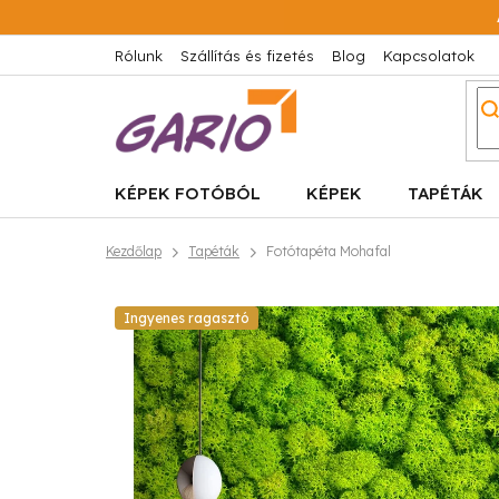
Ugrás
a
fő
Rólunk
Szállítás és fizetés
Blog
Kapcsolatok
tartalomhoz
KÉPEK FOTÓBÓL
KÉPEK
TAPÉTÁK
Kezdőlap
Tapéták
Fotótapéta Mohafal
Ingyenes ragasztó