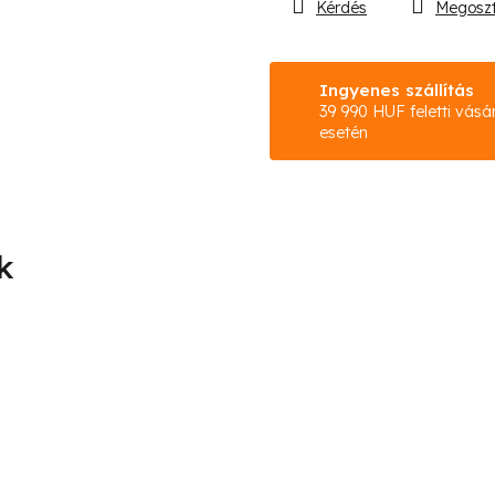
Kérdés
Megosz
Ingyenes szállítás
39 990 HUF feletti vásá
esetén