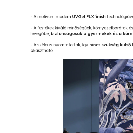
- A motívum modern
UVGel FLXfinish
technológiáva
- A festékek kiváló minőségűek, környezetbarátak 
levegőbe,
biztonságosak a gyermekek és a körn
- A szélei is nyomtatottak, így
nincs szükség külső 
akasztható.