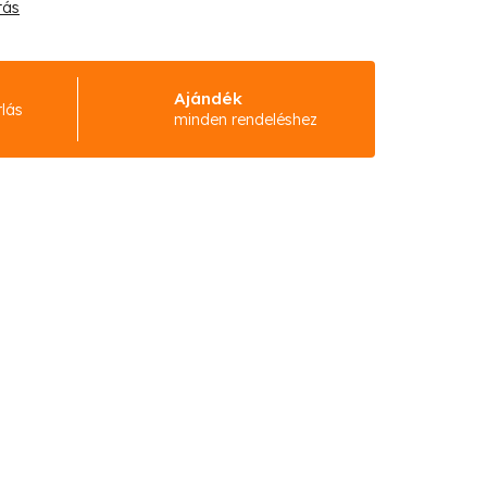
tás
Ajándék
rlás
minden rendeléshez