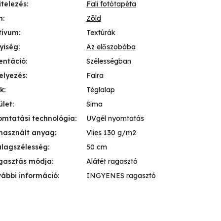
itelezés
:
Fali fotótapéta
n
:
Zöld
tívum
:
Textúrák
yiség
:
Az előszobába
entáció
:
Szélességban
elyezés
:
Falra
k
:
Téglalap
ület
:
Sima
mtatási technológia
:
UVgél nyomtatás
használt anyag
:
Vlies 130 g/m2
lagszélesség
:
50 cm
gasztás módja
:
Alátét ragasztó
ábbi információ
:
INGYENES ragasztó