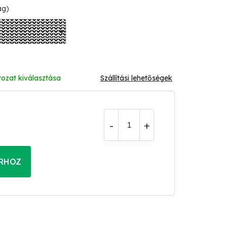
ág)
tozat kiválasztása
Szállítási lehetőségek
RHOZ