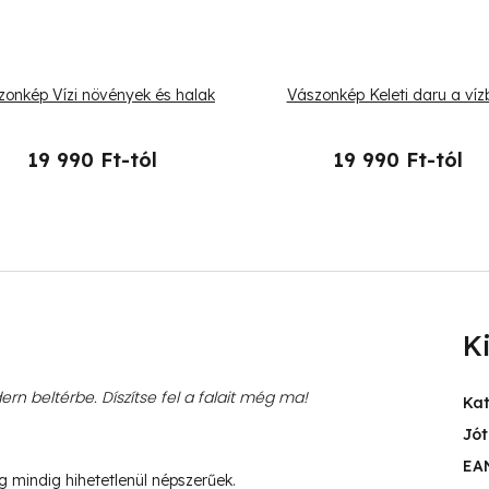
zonkép Vízi növények és halak
Vászonkép Keleti daru a víz
19 990 Ft-tól
19 990 Ft-tól
K
rn beltérbe. Díszítse fel a falait még ma!
Ka
Jót
EA
ég mindig hihetetlenül népszerűek.