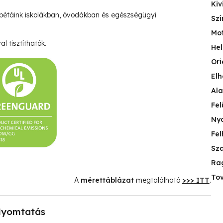
Kiv
pétáink iskolákban, óvodákban és egészségügyi
Szí
Mo
l tisztíthatók.
Hel
Ori
Elh
Ala
Fel
Nyo
Fel
Sza
Ra
Tov
A
mérettáblázat
megtalálható
>>> ITT
.
yomtatás