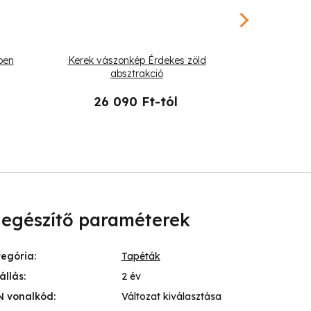
ben
Kerek vászonkép Érdekes zöld
Vászo
absztrakció
26 090 Ft-tól
19 
iegészítő paraméterek
tegória
:
Tapéták
állás
:
2 év
N vonalkód
:
Változat kiválasztása