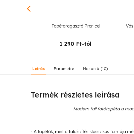
páva a fán
Tapétaragasztó Pronicel
Vás
-tól
1 290 Ft-tól
Leírás
Parametre
Hasonló (10)
Termék részletes leírása
Modern fali fotótapéta a mode
- A tapéták, mint a faldíszítés klasszikus formája m