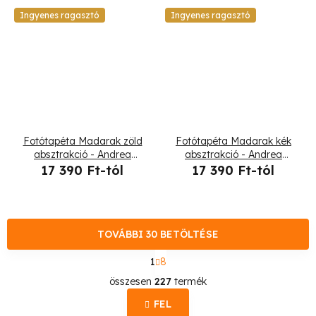
Ingyenes ragasztó
Ingyenes ragasztó
Fotótapéta Madarak zöld
Fotótapéta Madarak kék
absztrakció - Andrea
absztrakció - Andrea
Haase
Haase
17 390 Ft-tól
17 390 Ft-tól
TOVÁBBI 30 BETÖLTÉSE
L
1
8
a
L
p
összesen
227
termék
o
i
z
FEL
s
á