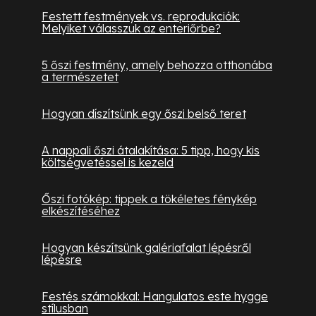
Festett festmények vs. reprodukciók:
Melyiket válasszuk az enteriőrbe?
5 őszi festmény, amely behozza otthonába
a természetet
Hogyan díszítsünk egy őszi belső teret
A nappali őszi átalakítása: 5 tipp, hogy kis
költségvetéssel is kezeld
Őszi fotókép: tippek a tökéletes fénykép
elkészítéséhez
Hogyan készítsünk galériafalat lépésről
lépésre
Festés számokkal: Hangulatos este hygge
stílusban