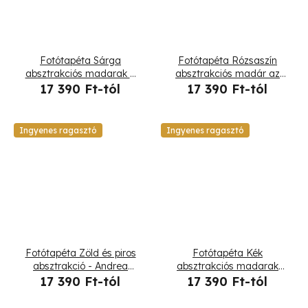
Fotótapéta Sárga
Fotótapéta Rózsaszín
absztrakciós madarak a
absztrakciós madár az
zöld ágon - Andrea
ágon - Andrea Haase
17 390 Ft-tól
17 390 Ft-tól
Haase
Ingyenes ragasztó
Ingyenes ragasztó
Fotótapéta Zöld és piros
Fotótapéta Kék
absztrakció - Andrea
absztrakciós madarak
Haase
állatok - Andrea Haase
17 390 Ft-tól
17 390 Ft-tól