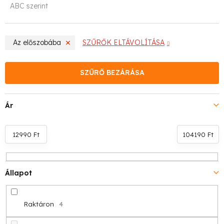
ABC szerint
r
m
Az előszobába
SZŰRŐK ELTÁVOLÍTÁSA
é
k
SZŰRŐ BEZÁRÁSA
e
Ár
k
r
12990
Ft
104190
Ft
e
n
Állapot
d
Raktáron
4
e