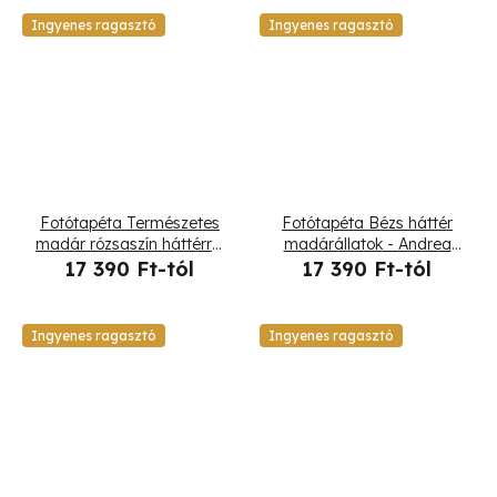
Ingyenes ragasztó
Ingyenes ragasztó
Fotótapéta Természetes
Fotótapéta Bézs háttér
madár rózsaszín háttérrel
madárállatok - Andrea
- Andrea Haase
Haase
17 390 Ft-tól
17 390 Ft-tól
Ingyenes ragasztó
Ingyenes ragasztó