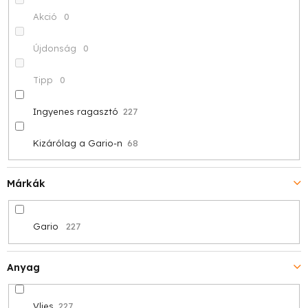
z
Akció
0
é
Újdonság
0
s
Tipp
0
e
Ingyenes ragasztó
227
Kizárólag a Gario-n
68
Márkák
Gario
227
Anyag
Vlies
227