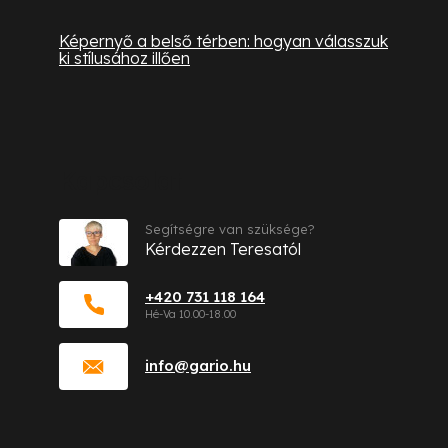
Képernyő a belső térben: hogyan válasszuk
ki stílusához illően
Kapcsolat
Segítségre van szüksége?
Kérdezzen Teresatól
+420 731 118 164
info
@
gario.hu