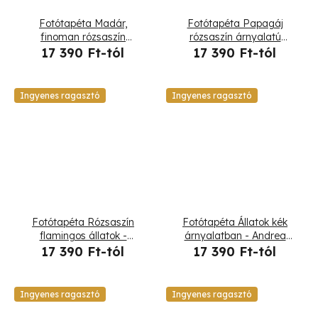
Fotótapéta Madár,
Fotótapéta Papagáj
finoman rózsaszín
rózsaszín árnyalatú
akcentussal a háttérben -
természetben - Andrea
17 390 Ft-tól
17 390 Ft-tól
Andrea Haase
Haase
Ingyenes ragasztó
Ingyenes ragasztó
Fotótapéta Rózsaszín
Fotótapéta Állatok kék
flamingos állatok -
árnyalatban - Andrea
Andrea Haase
Haase
17 390 Ft-tól
17 390 Ft-tól
Ingyenes ragasztó
Ingyenes ragasztó