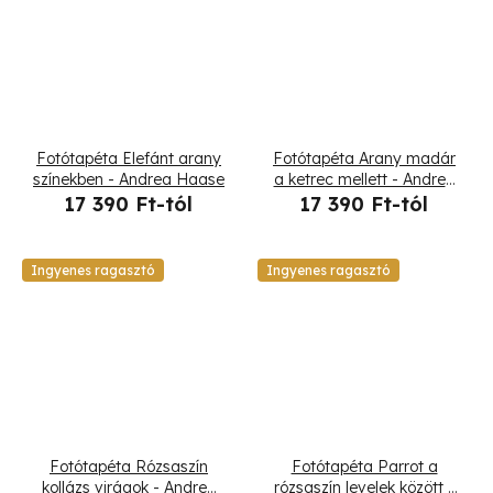
Fotótapéta Elefánt arany
Fotótapéta Arany madár
színekben - Andrea Haase
a ketrec mellett - Andrea
Haase
17 390 Ft-tól
17 390 Ft-tól
Ingyenes ragasztó
Ingyenes ragasztó
Fotótapéta Rózsaszín
Fotótapéta Parrot a
kollázs virágok - Andrea
rózsaszín levelek között -