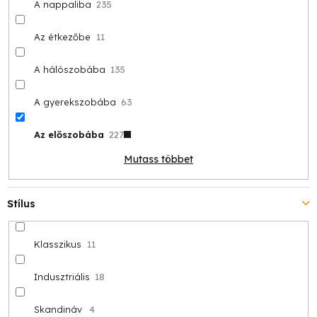
A nappaliba
235
Az étkezőbe
11
A hálószobába
135
A gyerekszobába
63
Az előszobába
227
Mutass többet
Stílus
Klasszikus
11
Indusztriális
18
Skandináv
4