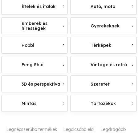
Ételek és italok
Autó, moto
Emberek és
Gyerekeknek
hírességek
Hobbi
Térképek
Feng Shui
Vintage és retró
3D és perspektíva
Szeretet
Mintás
Tartozékok
T
Legnépszerűbb termékek
Legolcsóbb elöl
Legdrágább
e