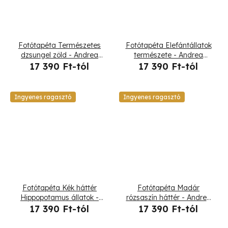
Fotótapéta Természetes
Fotótapéta Elefántállatok
dzsungel zöld - Andrea
természete - Andrea
Haase
Haase
17 390 Ft-tól
17 390 Ft-tól
Ingyenes ragasztó
Ingyenes ragasztó
Fotótapéta Kék háttér
Fotótapéta Madár
Hippopotamus állatok -
rózsaszín háttér - Andrea
Andrea Haase
Haase
17 390 Ft-tól
17 390 Ft-tól