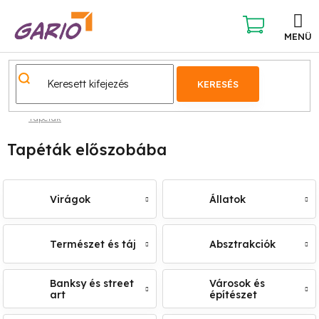
Ugrás
a
fő
KOSÁR
tartalomhoz
KERESÉS
Tapéták
Tapéták előszobába
Virágok
Állatok
Természet és táj
Absztrakciók
Banksy és street
Városok és
art
építészet