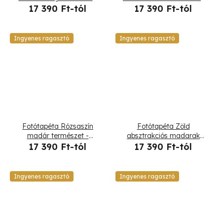
Haase
Andrea Haase
17 390 Ft-tól
17 390 Ft-tól
Ingyenes ragasztó
Ingyenes ragasztó
Fotótapéta Rózsaszín
Fotótapéta Zöld
madár természet -
absztrakciós madarak
Andrea Haase
állatok - Andrea Haase
17 390 Ft-tól
17 390 Ft-tól
Ingyenes ragasztó
Ingyenes ragasztó