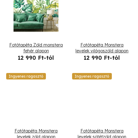
l
i
s
t
Fotótapéta Zöld monstera
Fotótapéta Monstera
á
fehér alapon
levelek világoszöld alapon
12 990 Ft-tól
12 990 Ft-tól
j
a
Ingyenes ragasztó
Ingyenes ragasztó
Fotótapéta Monstera
Fotótapéta Monstera
levelek zöld alapon
levelek sötétzöld alapon