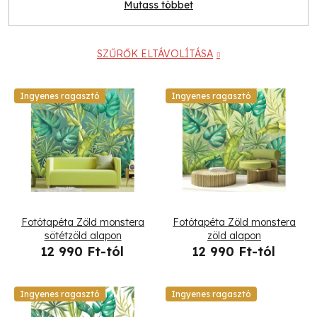
Mutass többet
SZŰRŐK ELTÁVOLÍTÁSA
T
Ingyenes ragasztó
Ingyenes ragasztó
e
r
m
é
Fotótapéta Zöld monstera
Fotótapéta Zöld monstera
k
sötétzöld alapon
zöld alapon
12 990 Ft-tól
12 990 Ft-tól
e
k
Ingyenes ragasztó
Ingyenes ragasztó