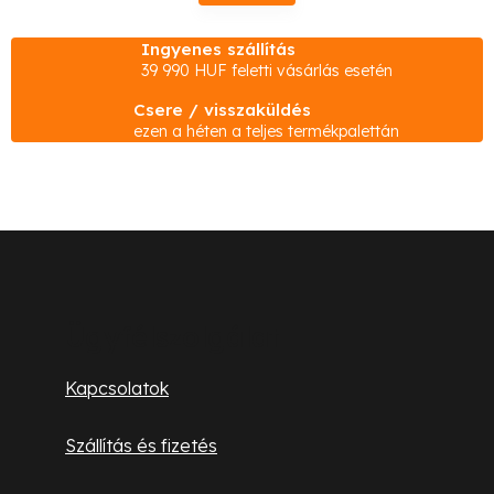
s
t
Ingyenes szállítás
a
39 990 HUF feletti vásárlás esetén
i
Csere / visszaküldés
r
ezen a héten a teljes termékpalettán
á
n
y
í
L
t
á
á
s
b
Ügyfélszolgálat
e
l
l
Kapcsolatok
e
é
m
Szállítás és fizetés
c
e