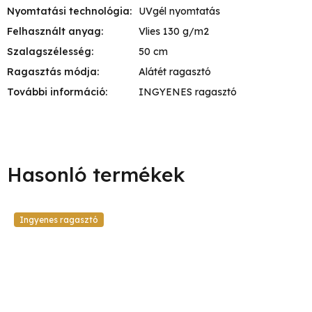
Nyomtatási technológia
:
UVgél nyomtatás
Felhasznált anyag
:
Vlies 130 g/m2
Szalagszélesség
:
50 cm
Ragasztás módja
:
Alátét ragasztó
További információ
:
INGYENES ragasztó
Ingyenes ragasztó