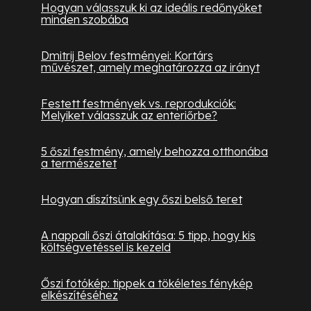
Hogyan válasszuk ki az ideális redőnyöket
minden szobába
Dmitrij Belov festményei: Kortárs
művészet, amely meghatározza az irányt
Festett festmények vs. reprodukciók:
Melyiket válasszuk az enteriőrbe?
5 őszi festmény, amely behozza otthonába
a természetet
Hogyan díszítsünk egy őszi belső teret
A nappali őszi átalakítása: 5 tipp, hogy kis
költségvetéssel is kezeld
Őszi fotókép: tippek a tökéletes fénykép
elkészítéséhez