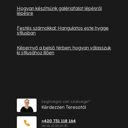
Hogyan készítsünk galériafalat lépésről
lépésre
Festés számokkal: Hangulatos este hygge
stílusban
Képernyő a belső térben: hogyan válasszuk
ki stílusához illően
Kapcsolat
Segítségre van szüksége?
Kérdezzen Teresatól
+420 731 118 164