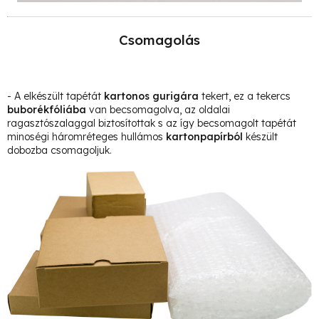
Csomagolás
- A elkészült tapétát
kartonos gurigára
tekert, ez a tekercs
buborékfóliába
van becsomagolva, az oldalai
ragasztószalaggal biztosítottak s az így becsomagolt tapétát
minoségi háromréteges hullámos
kartonpapírból
készült
dobozba csomagoljuk.