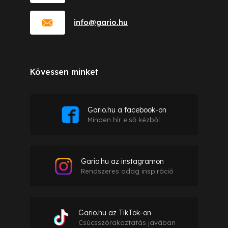
info
@
gario.hu
Kövessen minket
Gario.hu a facebook-on
Minden hír első kézből
Gario.hu az instagramon
Rendszeres adag inspiráció
Gario.hu az TikTok-on
Csúcsszórakoztatás javában