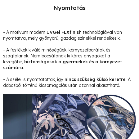
Nyomtatás
- A motívum modern
UVGel FLXfinish
technológiával van
nyomtatva, mely gyönyörű, gazdag színekkel rendelkezik.
- A festékek kiváló minőségűek, környezetbarátak és
szagtalanok. Nem bocsátanak ki káros anyagokat a
levegőbe,
biztonságosak a gyermekek és a környezet
számára.
- A szélei is nyomtatottak, így
nincs szükség külső keretre
. A
dobozból történő kicsomagolás után azonnal akasztható.