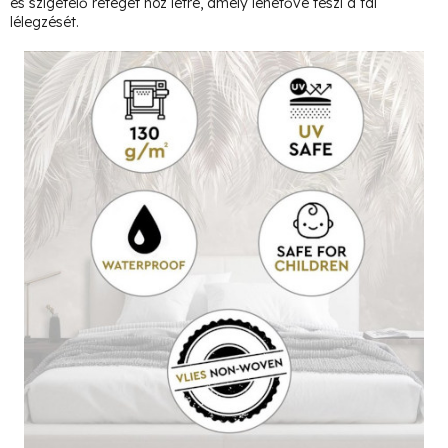
és szigetelő réteget hoz létre, amely lehetővé teszi a fal
lélegzését.