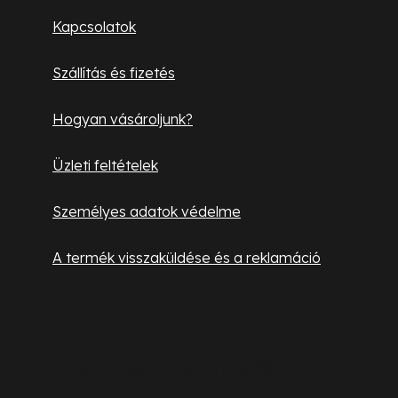
l
Kapcsolatok
é
Szállítás és fizetés
c
Hogyan vásároljunk?
Üzleti feltételek
Személyes adatok védelme
A termék visszaküldése és a reklamáció
Hasznos információk