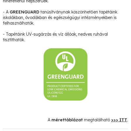
hihetetlenül népszerűek.
- A
GREENGUARD
tanúsítványnak köszönhetően tapétáink
iskolákban, óvodákban és egészségügyi intézményekben is
felhasználhatók.
- Tapétáink UV-sugárzás és víz állóak, nedves ruhával
tisztíthatók.
A
mérettáblázat
megtalálható
>>> ITT
.