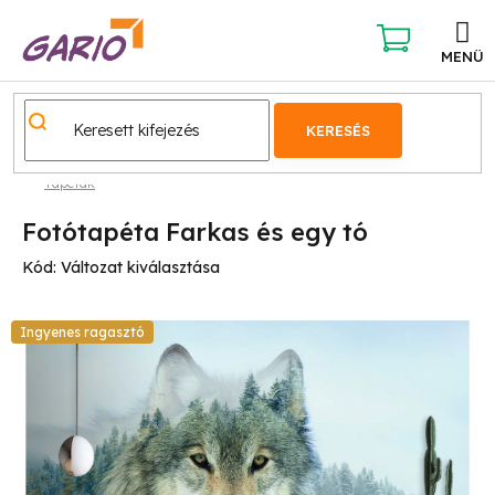
Ugrás
a
fő
KOSÁR
tartalomhoz
KERESÉS
Tapéták
Fotótapéta Farkas és egy tó
Kód:
Változat kiválasztása
Ingyenes ragasztó