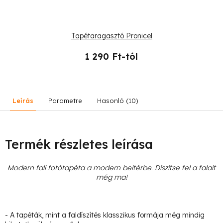
Tapétaragasztó Pronicel
1 290 Ft-tól
Leírás
Parametre
Hasonló (10)
Termék részletes leírása
Modern fali fotótapéta a modern beltérbe. Díszítse fel a falait
még ma!
- A tapéták, mint a faldíszítés klasszikus formája még mindig