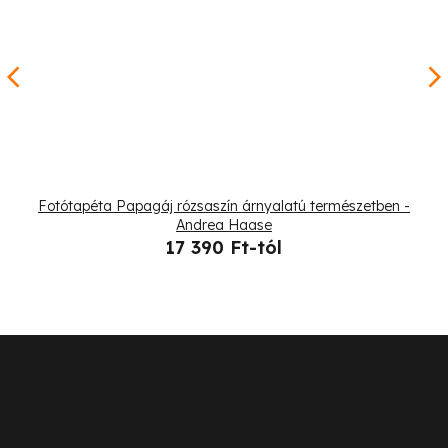
Fotótapéta Papagáj rózsaszín árnyalatú természetben -
Andrea Haase
17 390 Ft-tól
L
á
b
Ügyfélszolgálat