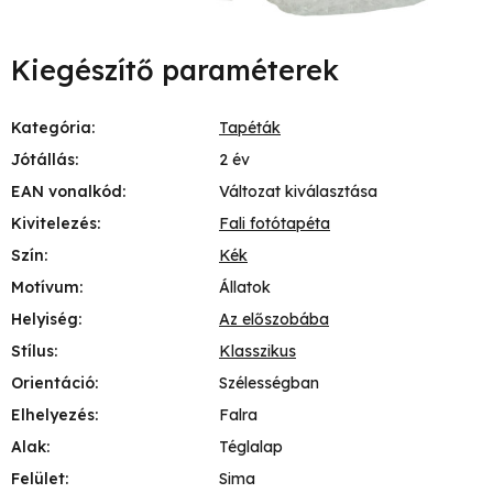
Kiegészítő paraméterek
Kategória
:
Tapéták
Jótállás
:
2 év
EAN vonalkód
:
Változat kiválasztása
Kivitelezés
:
Fali fotótapéta
Szín
:
Kék
Motívum
:
Állatok
Helyiség
:
Az előszobába
Stílus
:
Klasszikus
Orientáció
:
Szélességban
Elhelyezés
:
Falra
Alak
:
Téglalap
Felület
:
Sima