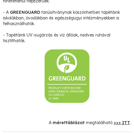
hihetetlenül népszerűek.
- A
GREENGUARD
tanúsítványnak köszönhetően tapétáink
iskolákban, óvodákban és egészségügyi intézményekben is
felhasználhatók.
- Tapétáink UV-sugárzás és víz állóak, nedves ruhával
tisztíthatók.
A
mérettáblázat
megtalálható
>>> ITT
.