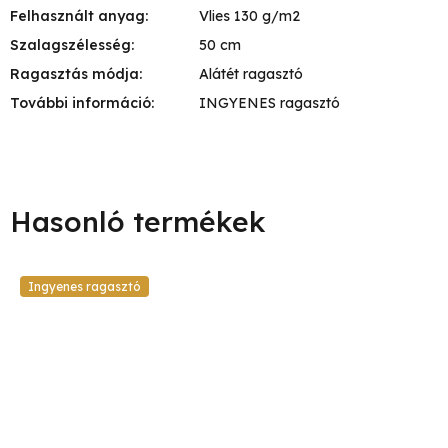
Felhasznált anyag
:
Vlies 130 g/m2
Szalagszélesség
:
50 cm
Ragasztás módja
:
Alátét ragasztó
További információ
:
INGYENES ragasztó
Ingyenes ragasztó