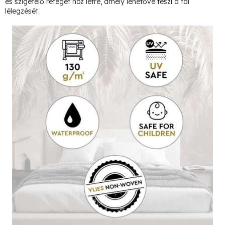
és szigetelő réteget hoz létre, amely lehetővé teszi a fal
lélegzését.