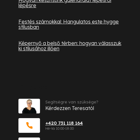
Hogyan készítsünk galériafalat lépésről
lépésre
Festés számokkal: Hangulatos este hygge
stílusban
Képernyő a belső térben: hogyan válasszuk
ki stílusához illően
Kapcsolat
Segítségre van szüksége?
Kérdezzen Teresatól
+420 731 118 164