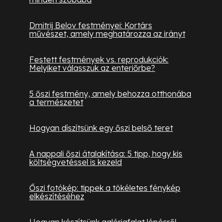
Dmitrij Belov festményei: Kortárs
művészet, amely meghatározza az irányt
Festett festmények vs. reprodukciók:
Melyiket válasszuk az enteriőrbe?
5 őszi festmény, amely behozza otthonába
a természetet
Hogyan díszítsünk egy őszi belső teret
A nappali őszi átalakítása: 5 tipp, hogy kis
költségvetéssel is kezeld
Őszi fotókép: tippek a tökéletes fénykép
elkészítéséhez