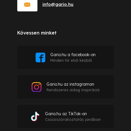
info
@
gario.hu
Kövessen minket
Gario.hu a facebook-on
Minden hír első kézből
Gario.hu az instagramon
Rendszeres adag inspiráció
Gario.hu az TikTok-on
Csúcsszórakoztatás javában