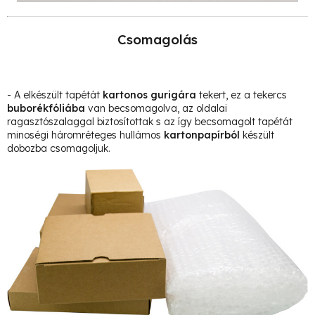
Csomagolás
- A elkészült tapétát
kartonos gurigára
tekert, ez a tekercs
buborékfóliába
van becsomagolva, az oldalai
ragasztószalaggal biztosítottak s az így becsomagolt tapétát
minoségi háromréteges hullámos
kartonpapírból
készült
dobozba csomagoljuk.