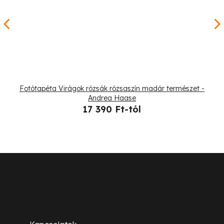
Fotótapéta Virágok rózsák rózsaszín madár természet -
Andrea Haase
17 390 Ft-tól
L
á
b
Ügyfélszolgálat
l