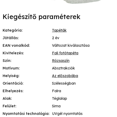
Kiegészítő paraméterek
Kategória
:
Tapéták
Jótállás
:
2 év
EAN vonalkód
:
Változat kiválasztása
Kivitelezés
:
Fali fotótapéta
Szín
:
Rózsaszín
Motívum
:
Absztrakciók
Helyiség
:
Az előszobába
Orientáció
:
Szélességban
Elhelyezés
:
Falra
Alak
:
Téglalap
Felület
:
Sima
Nyomtatási technológia
:
UVgél nyomtatás