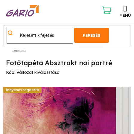
Ugrás
a
fő
KOSÁR
tartalomhoz
KERESÉS
Tapéták
Fotótapéta Absztrakt noi portré
Kód:
Változat kiválasztása
Ingyenes ragasztó