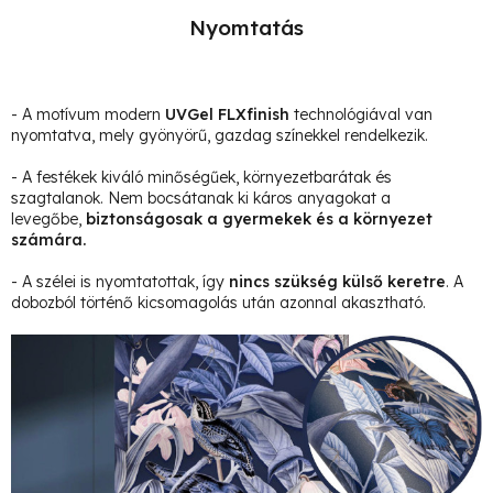
Nyomtatás
- A motívum modern
UVGel FLXfinish
technológiával van
nyomtatva, mely gyönyörű, gazdag színekkel rendelkezik.
- A festékek kiváló minőségűek, környezetbarátak és
szagtalanok. Nem bocsátanak ki káros anyagokat a
levegőbe,
biztonságosak a gyermekek és a környezet
számára.
- A szélei is nyomtatottak, így
nincs szükség külső keretre
. A
dobozból történő kicsomagolás után azonnal akasztható.