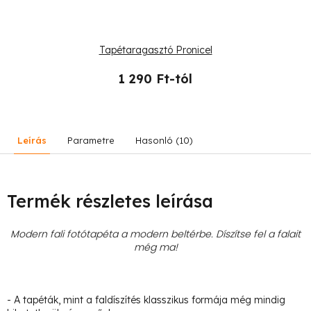
Tapétaragasztó Pronicel
1 290 Ft-tól
Leírás
Parametre
Hasonló (10)
Termék részletes leírása
Modern fali fotótapéta a modern beltérbe. Díszítse fel a falait
még ma!
- A tapéták, mint a faldíszítés klasszikus formája még mindig