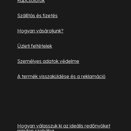
Kapcsolatok
é
Szállítás és fizetés
c
Hogyan vásároljunk?
Üzleti feltételek
Személyes adatok védelme
A termék visszaküldése és a reklamáció
Hasznos információk
Hogyan válasszuk ki az ideális redőnyöket
minden szobába