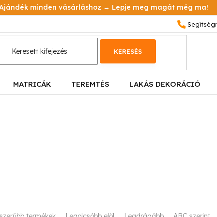
Ajándék minden vásárláshoz → Lepje meg magát még ma!
KERESÉS
MATRICÁK
TEREMTÉS
LAKÁS DEKORÁCIÓ
szerűbb termékek
Legolcsóbb elöl
Legdrágább
ABC szerint