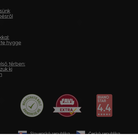
sünk
pésről
kal:
ste hygge
lső térben:
zuk ki
n
Slovenská republika
Česká republika