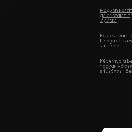
Hogyan készít
galériafalat lé
lépésre
Festés számok
Hangulatos e
stílusban
Képernyő a be
hogyan válass
stílusához illőe