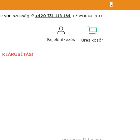
+420 731 118 164
KOSÁR
Bejelentkezés
Üres kosár
KIÁRUSÍTÁS!
összesen
12
termék