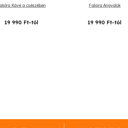
alióra Kávé a csészében
Falióra Angyalok
19 990 Ft-tól
19 990 Ft-tól
L
i
s
t
a
i
r
á
n
y
í