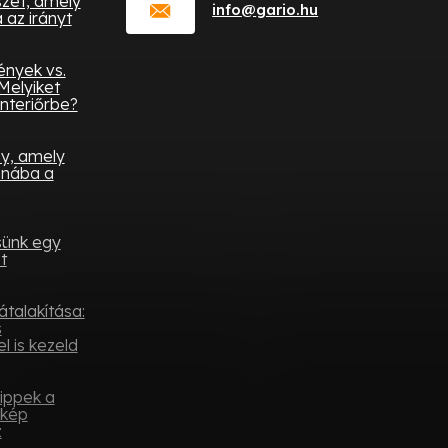
zet, amely
info
@
gario.hu
az irányt
ények vs.
Melyiket
nteriőrbe?
ny, amely
onába a
sünk egy
t
átalakítása:
s
l is kezeld
tippek a
ykép
z