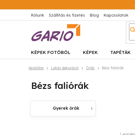
Ugrás
a
fő
Rólunk
Szállítás és fizetés
Blog
Kapcsolatok
tartalomhoz
KÉPEK FOTÓBÓL
KÉPEK
TAPÉTÁK
Kezdőlap
Lakás dekoráció
Órák
Bézs faliórák
Bézs faliórák
Gyerek órák
O
T
Legnép