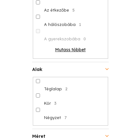
Az étkezőbe
5
A hálószobába
1
A gyerekszobába
0
Mutass többet
Alak
Téglalap
2
Kör
3
Négyzet
7
Méret