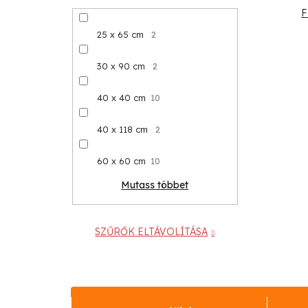
F
25 x 65 cm
2
30 x 90 cm
2
40 x 40 cm
10
40 x 118 cm
2
60 x 60 cm
10
Mutass többet
SZŰRŐK ELTÁVOLÍTÁSA