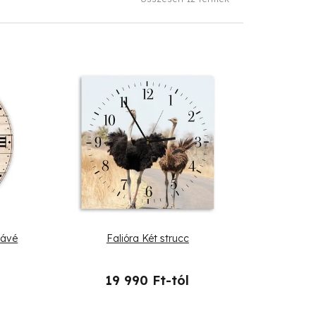
kávé
Falióra Két strucc
19 990 Ft-tól