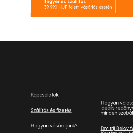
Ingyenes szállítás
39 990 HUF feletti vásárlás esetén
L
á
b
l
Ügyfélszolgálat
Hasznos
informá
é
Kapcsolatok
c
Hogyan válass
ideális redőny
Szállítás és fizetés
minden szobá
Hogyan vásároljunk?
Dmitrij Belov 