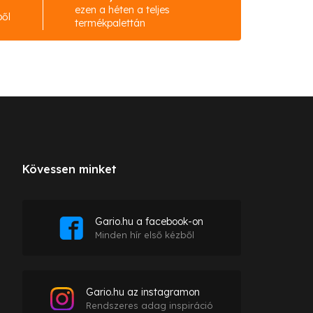
ezen a héten a teljes
ből
termékpalettán
Kövessen minket
Gario.hu a facebook-on
Minden hír első kézből
Gario.hu az instagramon
Rendszeres adag inspiráció