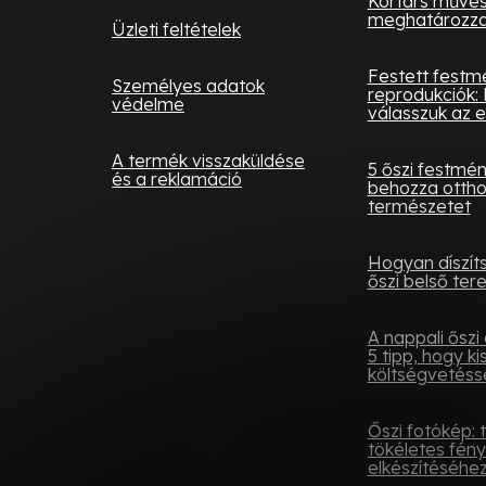
Kortárs művés
meghatározza 
Üzleti feltételek
Festett festm
Személyes adatok
reprodukciók: 
védelme
válasszuk az e
A termék visszaküldése
5 őszi festmé
és a reklamáció
behozza otth
természetet
Hogyan díszít
őszi belső tere
A nappali őszi 
5 tipp, hogy ki
költségvetésse
Őszi fotókép: 
tökéletes fén
elkészítéséhe