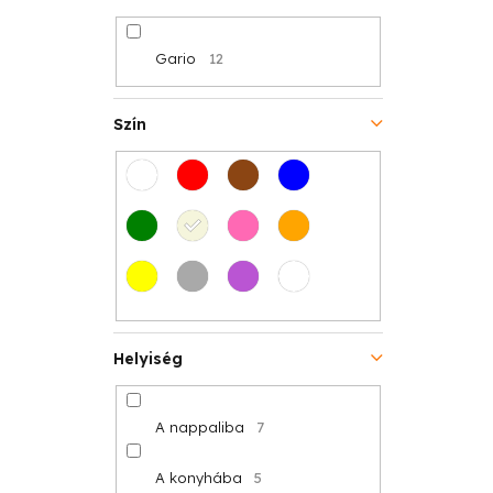
e
i
z
s
Gario
12
é
t
s
Szín
á
e
j
a
Helyiség
A nappaliba
7
A konyhába
5