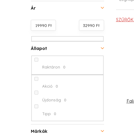
l
e
Ár
d
r
SZŰRŐK 
19990
Ft
32990
Ft
a
m
T
l
é
e
Állapot
s
k
r
ó
e
Raktáron
0
m
p
k
é
a
r
Akció
0
k
n
e
Újdonság
0
Fal
e
e
n
Tipp
0
k
l
d
l
Márkák