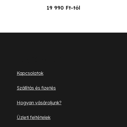
19 990 Ft-tól
L
á
b
Ügyfélszolgálat
l
Kapcsolatok
é
Szállítás és fizetés
c
Hogyan vásároljunk?
Üzleti feltételek