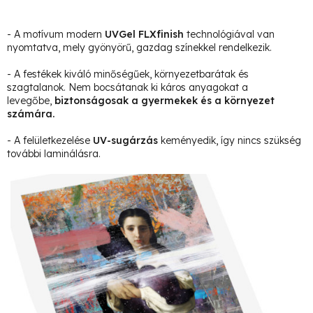
- A motívum modern
UVGel FLXfinish
technológiával van
nyomtatva, mely gyönyörű, gazdag színekkel rendelkezik.
- A festékek kiváló minőségűek, környezetbarátak és
szagtalanok. Nem bocsátanak ki káros anyagokat a
levegőbe,
biztonságosak a gyermekek és a környezet
számára.
- A felületkezelése
UV-sugárzás
keményedik, így nincs szükség
további laminálásra.