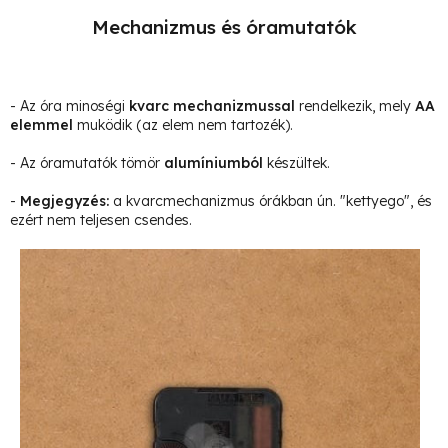
Mechanizmus és óramutatók
- Az óra minoségi
kvarc mechanizmussal
rendelkezik, mely
AA
elemmel
muködik (az elem nem tartozék).
- Az óramutatók tömör
alumíniumból
készültek.
-
Megjegyzés
:
a kvarcmechanizmus órákban ún. "kettyego", és
ezért nem teljesen csendes.