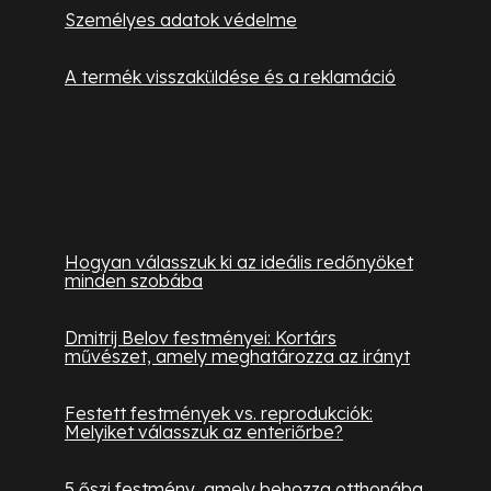
Személyes adatok védelme
A termék visszaküldése és a reklamáció
Hasznos információk
Hogyan válasszuk ki az ideális redőnyöket
minden szobába
Dmitrij Belov festményei: Kortárs
művészet, amely meghatározza az irányt
Festett festmények vs. reprodukciók:
Melyiket válasszuk az enteriőrbe?
5 őszi festmény, amely behozza otthonába