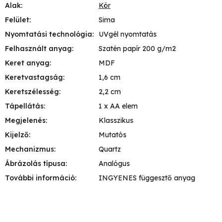
Alak
:
Kör
Felület
:
Sima
Nyomtatási technológia
:
UVgél nyomtatás
Felhasznált anyag
:
Szatén papír 200 g/m2
Keret anyag
:
MDF
Keretvastagság
:
1,6 cm
Keretszélesség
:
2,2 cm
Tápellátás
:
1 x AA elem
Megjelenés
:
Klasszikus
Kijelző
:
Mutatós
Mechanizmus
:
Quartz
Ábrázolás típusa
:
Analógus
További információ
:
INGYENES függesztő anyag