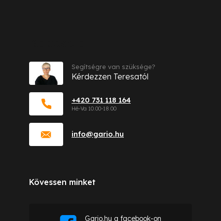
Kapcsolat
Segítségre van szüksége?
Kérdezzen Teresatól
+420 731 118 164
info
@
gario.hu
Kövessen minket
Gario.hu a facebook-on