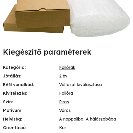
Kiegészítő paraméterek
Kategória
:
Faliórák
Jótállás
:
2 év
EAN vonalkód
:
Változat kiválasztása
Kivitelezés
:
Falióra
Szín
:
Piros
Motívum
:
Város
Helyiség
:
A nappaliba
,
A hálószobába
Orientáció
:
Kör