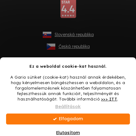
Slovenská republika
Česká republika
Ez a weboldal cookie-kat használ.
A Gario sütiket (cookie-kat) használ annak érdekében,
hogy kényelmesen böngészhessen a weboldalon, és a
forgalomelemzésnek köszönhetően folyamatosan
fejleszthessük annak funkcióit, teljesítményét és
használhatóságát. További információ
>>> ITT
.
Shoptet készítette
Beállítások
Elfogadom
Copyright 2026
Gario.hu
. Minden jog fenntartva.
Süti
beállítások szerkesztése
Elutasítom
Ajándék minden vásárláshoz → Lepje meg magát még