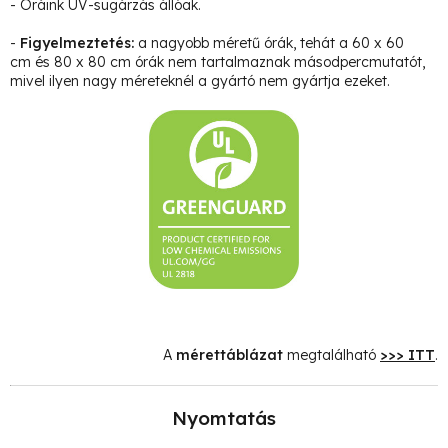
- Óráink UV-sugárzás állóak.
-
Figyelmeztetés:
a nagyobb méretű órák, tehát a 60 x 60
cm és 80 x 80 cm órák nem tartalmaznak másodpercmutatót,
mivel ilyen nagy méreteknél a gyártó nem gyártja ezeket.
A
mérettáblázat
megtalálható
>>> ITT
.
Nyomtatás