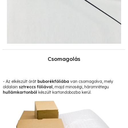
Csomagolás
- Az elkészült órát
buborékfóliába
van csomagolva, mely
oldalain
sztreccs fóliával
, majd minoségi, háromrétegu
hullámkartonból
készült kartondobozba kerül.