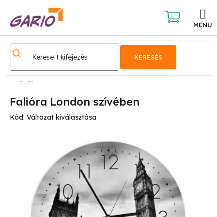
Ugrás
a
fő
KOSÁR
tartalomhoz
KERESÉS
Órák
Falióra London szívében
Kód:
Változat kiválasztása