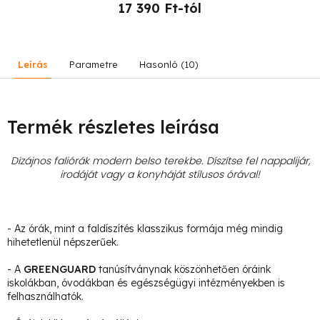
17 390 Ft-tól
Leírás
Parametre
Hasonló (10)
Termék részletes leírása
Dizájnos faliórák modern belso terekbe. Díszítse fel nappalijár,
irodáját vagy a konyháját stílusos órával!
- Az órák, mint a faldíszítés klasszikus formája még mindig
hihetetlenül népszerűek.
- A
GREENGUARD
tanúsítványnak köszönhetően óráink
iskolákban, óvodákban és egészségügyi intézményekben is
felhasználhatók.