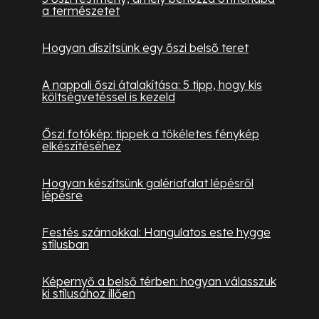
a természetet
Hogyan díszítsünk egy őszi belső teret
A nappali őszi átalakítása: 5 tipp, hogy kis
költségvetéssel is kezeld
Őszi fotókép: tippek a tökéletes fénykép
elkészítéséhez
Hogyan készítsünk galériafalat lépésről
lépésre
Festés számokkal: Hangulatos este hygge
stílusban
Képernyő a belső térben: hogyan válasszuk
ki stílusához illően