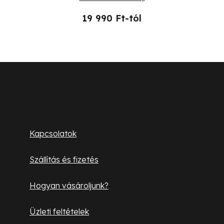
19 990 Ft-tól
L
á
b
Ügyfélszolgálat
l
Kapcsolatok
é
Szállítás és fizetés
c
Hogyan vásároljunk?
Üzleti feltételek