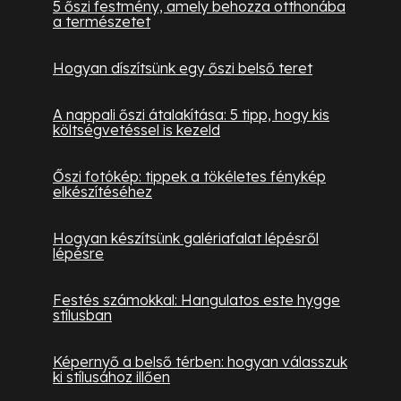
5 őszi festmény, amely behozza otthonába
a természetet
Hogyan díszítsünk egy őszi belső teret
A nappali őszi átalakítása: 5 tipp, hogy kis
költségvetéssel is kezeld
Őszi fotókép: tippek a tökéletes fénykép
elkészítéséhez
Hogyan készítsünk galériafalat lépésről
lépésre
Festés számokkal: Hangulatos este hygge
stílusban
Képernyő a belső térben: hogyan válasszuk
ki stílusához illően