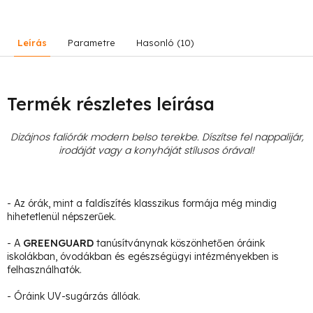
Leírás
Parametre
Hasonló (10)
Termék részletes leírása
Dizájnos faliórák modern belso terekbe. Díszítse fel nappalijár,
irodáját vagy a konyháját stílusos órával!
- Az órák, mint a faldíszítés klasszikus formája még mindig
hihetetlenül népszerűek.
- A
GREENGUARD
tanúsítványnak köszönhetően óráink
iskolákban, óvodákban és egészségügyi intézményekben is
felhasználhatók.
- Óráink UV-sugárzás állóak.