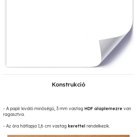
Konstrukció
- A papír kiváló minőségű, 3 mm vastag
HDF alaplemezre
van
ragasztva.
- Az óra hátlapja 1,6 cm vastag
kerettel
rendelkezik.