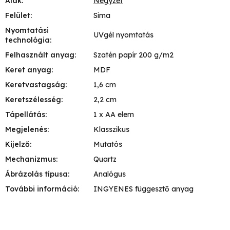
Alak
:
Négyzet
Felület
:
Sima
Nyomtatási
UVgél nyomtatás
technológia
:
Felhasznált anyag
:
Szatén papír 200 g/m2
Keret anyag
:
MDF
Keretvastagság
:
1,6 cm
Keretszélesség
:
2,2 cm
Tápellátás
:
1 x AA elem
Megjelenés
:
Klasszikus
Kijelző
:
Mutatós
Mechanizmus
:
Quartz
Ábrázolás típusa
:
Analógus
További információ
:
INGYENES függesztő anyag