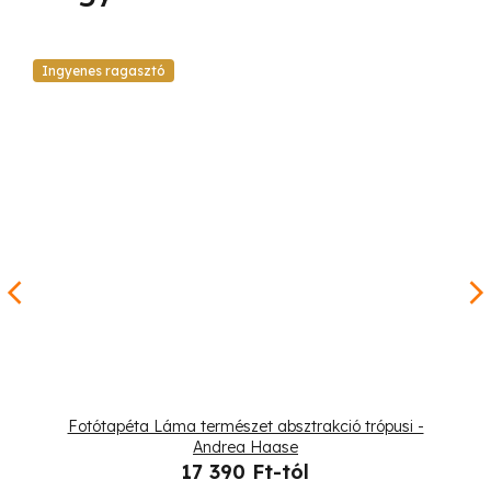
Ingyenes ragasztó
Fotótapéta Láma természet absztrakció trópusi -
Andrea Haase
17 390 Ft-tól