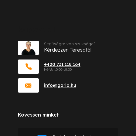
Kapcsolat
Segítségre van szüksége?
Kérdezzen Teresatól
+420 731 118 164
info
@
gario.hu
Kövessen minket