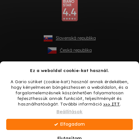
Slovenská republika
Česká republika
Ez a weboldal cookie-kat használ.
A Gario sütiket (cookie-kat) használ annak érdekében,
hogy kényelmesen böngészhessen a weboldalon, és a
forgalomelemzésnek köszönhetően folyamatosan
fejleszthessük annak funkcióit, teljesítményét és
használhatóságát. További információ
>>> ITT
.
Shoptet készítette
Beállítások
Elfogadom
Copyright 2026
Gario.hu
. Minden jog fenntartva.
Süti
beállítások szerkesztése
Elutasítom