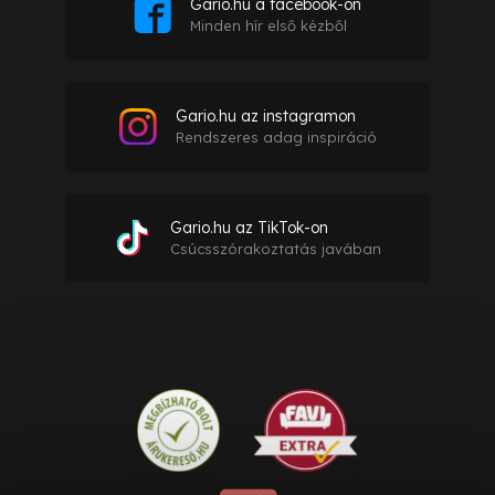
Gario.hu a facebook-on
Minden hír első kézből
Gario.hu az instagramon
Rendszeres adag inspiráció
Gario.hu az TikTok-on
Csúcsszórakoztatás javában