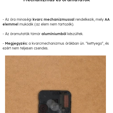
- Az óra minoségi
kvarc mechanizmussal
rendelkezik, mely
AA
elemmel
muködik (az elem nem tartozék).
- Az óramutatók tömör
alumíniumból
készültek.
-
Megjegyzés
:
a kvarcmechanizmus órákban ún. "kettyego", és
ezért nem teljesen csendes.