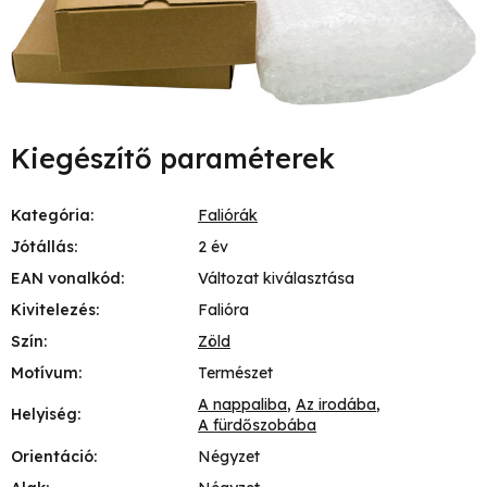
Kiegészítő paraméterek
Kategória
:
Faliórák
Jótállás
:
2 év
EAN vonalkód
:
Változat kiválasztása
Kivitelezés
:
Falióra
Szín
:
Zöld
Motívum
:
Természet
A nappaliba
,
Az irodába
,
Helyiség
:
A fürdőszobába
Orientáció
:
Négyzet