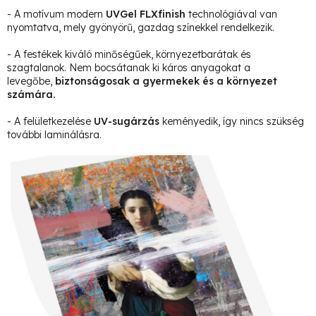
- A motívum modern
UVGel FLXfinish
technológiával van
nyomtatva, mely gyönyörű, gazdag színekkel rendelkezik.
- A festékek kiváló minőségűek, környezetbarátak és
szagtalanok. Nem bocsátanak ki káros anyagokat a
levegőbe,
biztonságosak a gyermekek és a környezet
számára.
- A felületkezelése
UV-sugárzás
keményedik, így nincs szükség
további laminálásra.