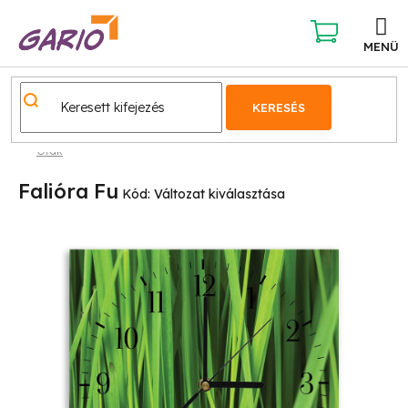
Ugrás
a
fő
KOSÁR
tartalomhoz
KERESÉS
Órák
Falióra Fu
Kód:
Változat kiválasztása