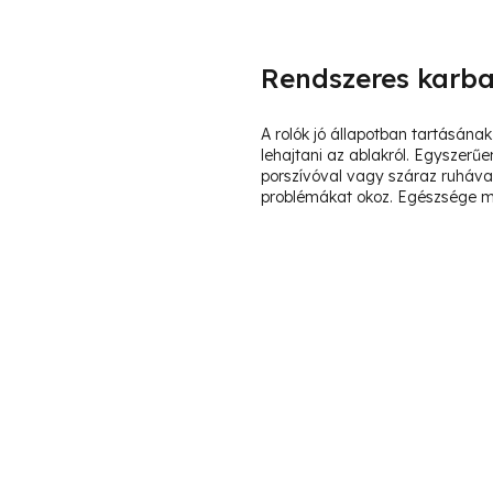
Rendszeres karba
A rolók jó állapotban tartásán
lehajtani az ablakról. Egyszerűe
porszívóval vagy száraz ruhával
problémákat okoz. Egészsége me