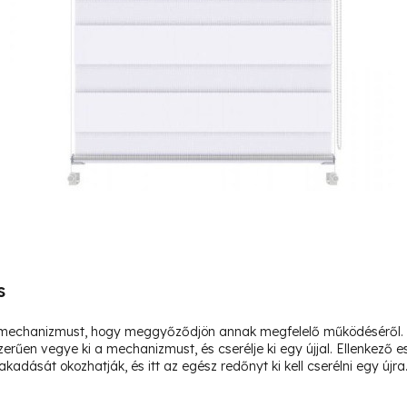
s
lómechanizmust, hogy meggyőződjön annak megfelelő működéséről. 
zerűen vegye ki a mechanizmust, és cserélje ki egy újjal. Ellenkező
kadását okozhatják, és itt az egész redőnyt ki kell cserélni egy újra