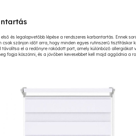
ntartás
ak első és legalapvetőbb lépése a rendszeres karbantartás. Ennek s
n csak szánjon időt arra, hogy minden egyes rutinszerű tisztításkor k
 távolítsa el a redőnyre rakódott port, amely különböző allergiáka
g fogja köszönni, és a jövőben kevesebbet kell majd aggódnia a rol