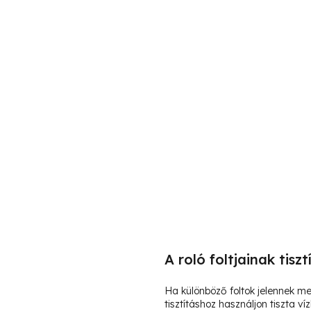
A roló foltjainak tiszt
Ha különböző foltok jelennek m
tisztításhoz használjon tiszta