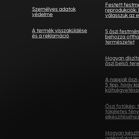
Festett festm
Személyes adatok
reprodukciók: 
védelme
válasszuk az e
A termék visszaküldése
5 őszi festmé
és a reklamáció
behozza otth
természetet
Hogyan díszít
őszi belső tere
A nappali őszi 
5 tipp, hogy ki
költségvetésse
Őszi fotókép: 
tökéletes fén
elkészítéséhe
Hogyan készít
galériafalat lé