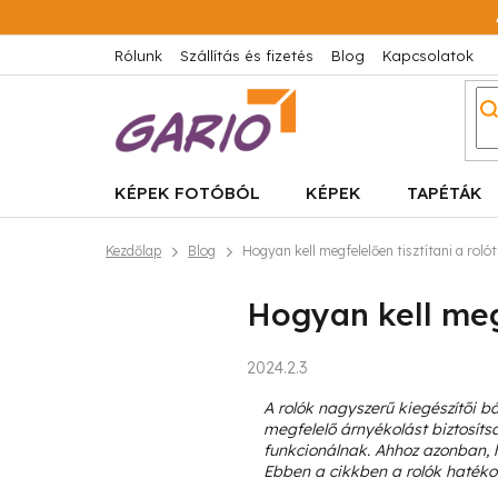
Ugrás
a
fő
Rólunk
Szállítás és fizetés
Blog
Kapcsolatok
tartalomhoz
KÉPEK FOTÓBÓL
KÉPEK
TAPÉTÁK
Kezdőlap
Blog
Hogyan kell megfelelően tisztítani a rolót
Hogyan kell megf
2024.2.3
A rolók nagyszerű kiegészítői b
megfelelő árnyékolást biztosít
funkcionálnak. Ahhoz azonban, h
Ebben a cikkben a rolók hatékon