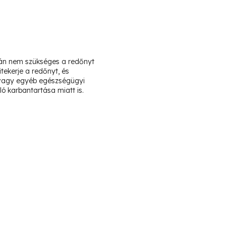
orán nem szükséges a redőnyt
itekerje a redőnyt, és
t vagy egyéb egészségügyi
ó karbantartása miatt is.