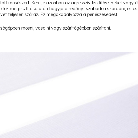
gított mosószert. Kerülje azonban az agresszív tisztítószereket vagy
A foltok megtisztítása után hagyja a redőnyt szabadon száradni, és csa
vet teljesen száraz. Ez megakadályozza a penészesedést.
ógépben mosni, vasalni vagy szárítógépben szárítani.