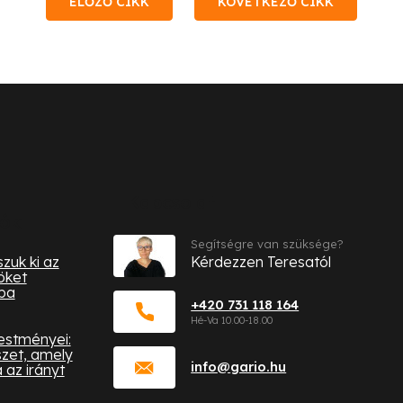
ELŐZŐ CIKK
KÖVETKEZŐ CIKK
Kapcsolat
iók
Segítségre van szüksége?
zuk ki az
Kérdezzen Teresatól
öket
ba
+420 731 118 164
festményei:
zet, amely
info
@
gario.hu
az irányt