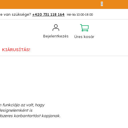
+420 731 118 164
KOSÁR
Bejelentkezés
Üres kosár
KIÁRUSÍTÁS!
 funkciója az volt, hogy
designelemként is
ndszeres karbantartást kapjanak.