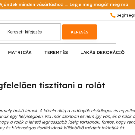
Ajándék minden vásárláshoz → Lepje meg magát még ma!
KERESÉS
MATRICÁK
TEREMTÉS
LAKÁS DEKORÁCIÓ
elelően tisztítani a rolót
ármely belső térnek. A közelmúltig a redőnyök elsődleges és egyetlen
sanak egy helyiségben. Ma már azonban ez nem így van, és a rolók 
ogy a rolók a lehető leghosszabb ideig tartsanak, fontos, hogy re
y és biztonságos tisztításának különböző módjait tekintjük át.