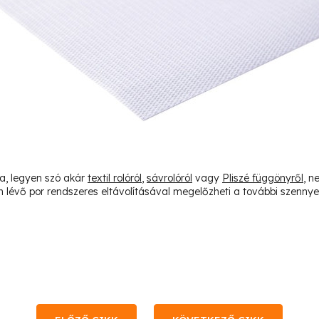
sa, legyen szó akár
textil rolóról
,
sávrolóról
vagy
Pliszé függönyről
, n
lévő por rendszeres eltávolításával megelőzheti a további szennye