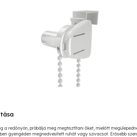
ítása
eg a redőnyön, próbálja meg megtisztítani őket, mielőtt megülepe
 vízben gyengéden megnedvesített ruhát vagy szivacsot. Erősebb sz