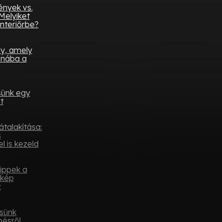
ények vs.
Melyiket
nteriőrbe?
ny, amely
onába a
sünk egy
t
átalakítása:
s
l is kezeld
tippek a
ykép
z
sünk
pésről