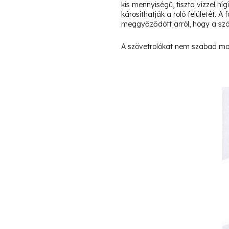
kis mennyiségű, tiszta vízzel hí
károsíthatják a roló felületét. 
meggyőződött arról, hogy a szö
A szövetrolókat nem szabad mos