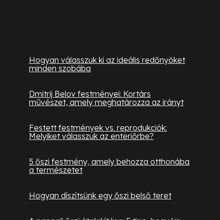
Hasznos információk
Hogyan válasszuk ki az ideális redőnyöket
minden szobába
Dmitrij Belov festményei: Kortárs
művészet, amely meghatározza az irányt
Festett festmények vs. reprodukciók:
Melyiket válasszuk az enteriőrbe?
5 őszi festmény, amely behozza otthonába
a természetet
Hogyan díszítsünk egy őszi belső teret