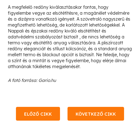
A megfelelő redőny kiválasztásakor fontos, hogy
figyelembe vegye az elsötétítésre, a magánélet védelmére
és a dizájnra vonatkozó igényeit. A szövetroló nagyszerű és
megfizethető lehetőség, de korlátozott lehetőségekkel. A
Nappali és éjszakai redőny kiváló elsötétítést és
adatvédelmi szabályozást biztosít , de nincs lehetőség a
termo vagy elsötétítő anyag választására. A pliszírozott
redőny eleganciát és stílust kölcsönöz, és a standard anyag
mellett termo és blackout opciót is biztosít. Ne feledje, hogy
a színt és a mintát is vegye figyelembe, hogy elérje álmai
otthonának tökéletes megjelenését.
A fotó forrása: Gario.hu
ELŐZŐ CIKK
KÖVETKEZŐ CIKK