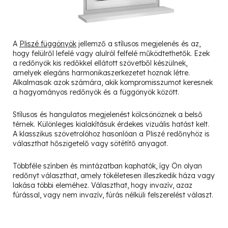
A
Pliszé függönyök
jellemző a stílusos megjelenés és az,
hogy felülről lefelé vagy alulról felfelé működtethetők. Ezek
a redőnyök kis redőkkel ellátott szövetből készülnek,
amelyek elegáns harmonikaszerkezetet hoznak létre.
Alkalmasak azok számára, akik kompromisszumot keresnek
a hagyományos redőnyök és a függönyök között.
Stílusos és hangulatos megjelenést kölcsönöznek a belső
térnek. Különleges kialakításuk érdekes vizuális hatást kelt.
A klasszikus szövetrolóhoz hasonlóan a Pliszé redőnyhöz is
választhat hőszigetelő vagy sötétítő anyagot.
Többféle színben és mintázatban kaphatók, így Ön olyan
redőnyt választhat, amely tökéletesen illeszkedik háza vagy
lakása többi eleméhez. Választhat, hogy invazív, azaz
fúrással, vagy nem invazív, fúrás nélküli felszerelést választ.