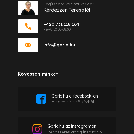
Segítségre van szüksége?
Kérdezzen Teresatól
+420 731 118 164
info
@
gario.hu
Kövessen minket
Gario.hu a facebook-on
Minden hír első kézből
Gario.hu az instagramon
Rendszeres adag inspiráció