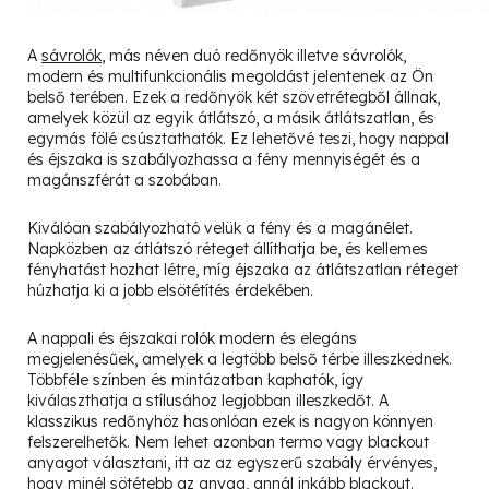
A
sávrolók
, más néven duó redőnyök illetve sávrolók,
modern és multifunkcionális megoldást jelentenek az Ön
belső terében. Ezek a redőnyök két szövetrétegből állnak,
amelyek közül az egyik átlátszó, a másik átlátszatlan, és
egymás fölé csúsztathatók. Ez lehetővé teszi, hogy nappal
és éjszaka is szabályozhassa a fény mennyiségét és a
magánszférát a szobában.
Kiválóan szabályozható velük a fény és a magánélet.
Napközben az átlátszó réteget állíthatja be, és kellemes
fényhatást hozhat létre, míg éjszaka az átlátszatlan réteget
húzhatja ki a jobb elsötétítés érdekében.
A nappali és éjszakai rolók modern és elegáns
megjelenésűek, amelyek a legtöbb belső térbe illeszkednek.
Többféle színben és mintázatban kaphatók, így
kiválaszthatja a stílusához legjobban illeszkedőt. A
klasszikus redőnyhöz hasonlóan ezek is nagyon könnyen
felszerelhetők. Nem lehet azonban termo vagy blackout
anyagot választani, itt az az egyszerű szabály érvényes,
hogy minél sötétebb az anyag, annál inkább blackout.