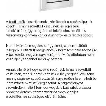
A
textil rolók
klasszikusnak számítanak a redőnytípusok
között. Tömör szövetből készülnek, és egyszerű
kialakításúak, így a legtöbb ablaktípushoz ideálisak.
Viszonylag könnyen karbantarthatók és a legolcsóbbak.
Nem hívják fel magukra a figyelmet, és nem feltűnő
jellegűek. Letisztult megjelenésük bármilyen helyiségbe illik.
A beszerelés nagyon egyszerű, intuitív, és általában nem
vesz igénybe többet néhány percnél.
Annak ellenére, hogy ezek a redőnyök tömör szövetből
készülnek, mégis lehetővé teszik a helyiségben lévő fény
mennyiségének szabályozását. Egyszerűen felemelheti és
leeresztheti őket szükség szerint. A hagyományos
szövetrolók mellett termoanyagok is kaphatók a szoba
hőmérsékletének fenntartásához vagy a teljes
elsötétítéshez szükséges elsötétítéshez.