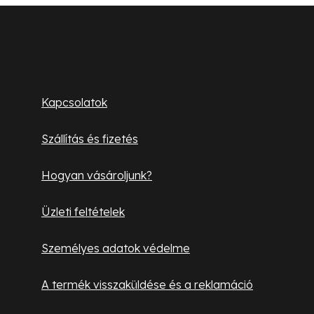
L
á
b
Ügyfélszolgálat
l
Kapcsolatok
é
c
Szállítás és fizetés
Hogyan vásároljunk?
Üzleti feltételek
Személyes adatok védelme
A termék visszaküldése és a reklamáció