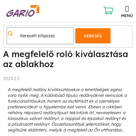
Ugrás
a
fő
KOSÁR
tartalomhoz
KERESÉS
A megfelelő roló kiválasztása
az ablakhoz
2024.2.3
A megfelelő redőny kiválasztásakor a lehetőségek egész
sora nyílik meg. A különböző típusú redőnyöknél nemcsak a
funkcionalitásukat, hanem az esztétikát és a személyes
preferenciákat is figyelembe kell venni. Ebben a cikkben
néhány népszerű redőnytípust tekintünk át, nevezetesen: a
klasszikus szövet redőnyt, a nappali és éjszakai redőnyt és
a pliszírozott redőnyt. Összehasonlítjuk jellemzőiket, hogy
segítsünk eldönteni, melyik a megfelelő az Ön otthonába..