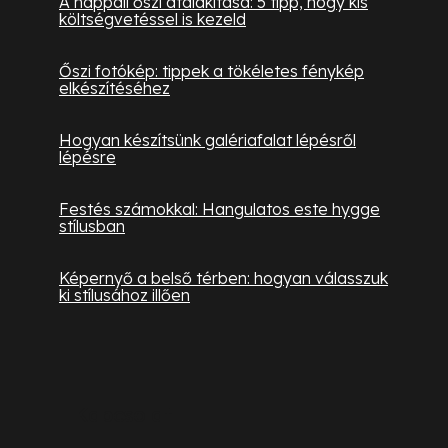
A nappali őszi átalakítása: 5 tipp, hogy kis
költségvetéssel is kezeld
Őszi fotókép: tippek a tökéletes fénykép
elkészítéséhez
Hogyan készítsünk galériafalat lépésről
lépésre
Festés számokkal: Hangulatos este hygge
stílusban
Képernyő a belső térben: hogyan válasszuk
ki stílusához illően
Kapcsolat