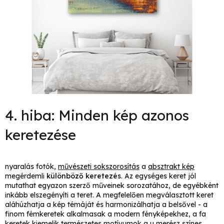
4. hiba: Minden kép azonos
keretezése
nyaralás fotók,
művészeti sokszorosítás
a
absztrakt kép
megérdemli
különböző keretezés
. Az egységes keret jól
mutathat egyazon szerző műveinek sorozatához, de egyébként
inkább elszegényíti a teret. A megfelelően megválasztott keret
aláhúzhatja a kép témáját és harmonizálhatja a belsővel - a
finom fémkeretek alkalmasak a modern fényképekhez, a fa
keretek kiemelik
természetes motívumok
a u
merész színes