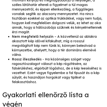
motívum kinyitja és megnagyobbítja a helyiséget, a
széles látóhatár eltereli a figyelmet a túl magas
mennyezetről, és éppen ellenkezőleg, a függőleges
vonalak segítik az alacsony mennyezetet. Ha nincs
tisztában ezekkel az optikai trükkökkel, vagy nem tudja,
hogyan kell megfelelően dolgozni velük, ez lehet az oka
annak, hogy a hálószobája szűknek és kényelmetlennek
érzi magát.
Nem megfelelő helyszín
– A közvetlenül az ablakra
akasztott kép idővel kifakulhat, míg a rosszul
megvilágított kép nem tűnik ki, könnyen beleolvad a
környezetbe, ahelyett, hogy a tér domináns elemévé
válna.
Rossz illeszkedés
- Ha közönséges szöget vagy
ragasztószalagot választ a kép rögzítésére, az
falsérüléshez, elgörbült lógáshoz, de a kép leeséséhez is
vezethet. Ezért vegye figyelembe a fal típusát és a kép
súlyát, és használjon horgokat vagy tipliket a
felakasztáshoz.
Gyakorlati ellenőrző lista a
végén