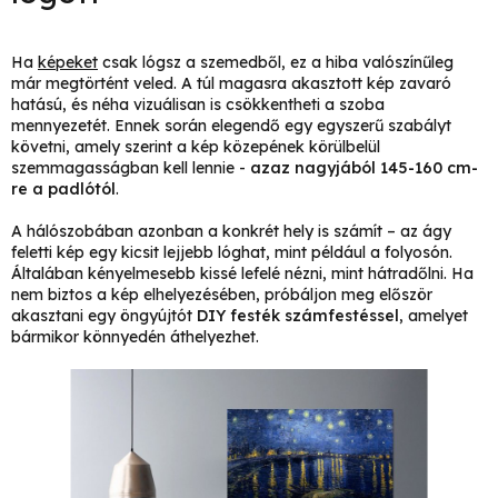
Ha
képeket
csak lógsz a szemedből, ez a hiba valószínűleg
már megtörtént veled. A túl magasra akasztott kép zavaró
hatású, és néha vizuálisan is csökkentheti a szoba
mennyezetét. Ennek során elegendő egy egyszerű szabályt
követni, amely szerint a kép közepének körülbelül
szemmagasságban kell lennie -
azaz nagyjából 145-160 cm-
re a padlótól
.
A hálószobában azonban a konkrét hely is számít – az ágy
feletti kép egy kicsit lejjebb lóghat, mint például a folyosón.
Általában kényelmesebb kissé lefelé nézni, mint hátradőlni. Ha
nem biztos a kép elhelyezésében, próbáljon meg először
akasztani egy öngyújtót
DIY festék számfestéssel
, amelyet
bármikor könnyedén áthelyezhet.