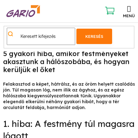
Ugrás
a
fő
KOSÁR
tartalomhoz
KERESÉS
5 gyakori hiba, amikor festményeket
akasztunk a hálószobába, és hogyan
kerüljük el őket
Felakasztod a képet, hátrálsz, és az öröm helyett csalódás
jön. Túl magasan lóg, nem illik az ágyhoz, és az egész
hálószoba kiegyensúlyozatlannak tűnik. Ugyanakkor
elegendő elkerülni néhány gyakori hibát, hogy a tér
arculatát feldobja, harmóniát adjon.
1. hiba: A festmény túl magasra
lógott