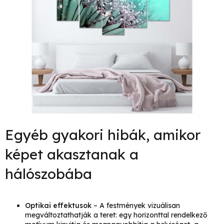
Egyéb gyakori hibák, amikor
képet akasztanak a
hálószobába
Optikai effektusok
– A festmények vizuálisan
megváltoztathatják a teret: egy horizonttal rendelkező