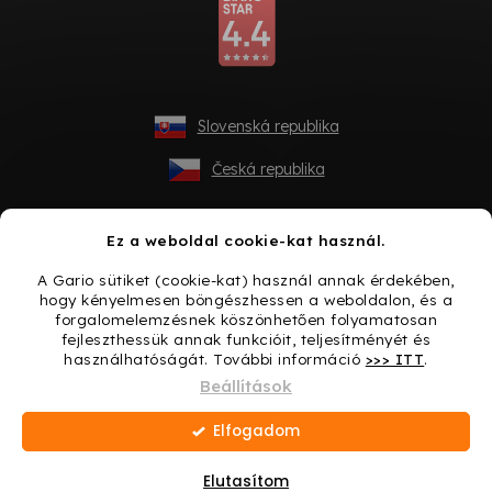
Slovenská republika
Česká republika
Ez a weboldal cookie-kat használ.
A Gario sütiket (cookie-kat) használ annak érdekében,
hogy kényelmesen böngészhessen a weboldalon, és a
forgalomelemzésnek köszönhetően folyamatosan
fejleszthessük annak funkcióit, teljesítményét és
használhatóságát. További információ
>>> ITT
.
Shoptet készítette
Beállítások
Elfogadom
Copyright 2026
Gario.hu
. Minden jog fenntartva.
Süti
beállítások szerkesztése
Elutasítom
Ajándék minden vásárláshoz → Lepje meg magát még