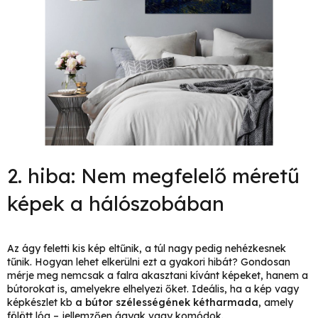
2. hiba: Nem megfelelő méretű
képek a hálószobában
Az ágy feletti kis kép eltűnik, a túl nagy pedig nehézkesnek
tűnik. Hogyan lehet elkerülni ezt a gyakori hibát? Gondosan
mérje meg nemcsak a falra akasztani kívánt képeket, hanem a
bútorokat is, amelyekre elhelyezi őket. Ideális, ha a kép vagy
képkészlet kb
a bútor szélességének kétharmada
, amely
fölött lóg – jellemzően ágyak vagy komódok.