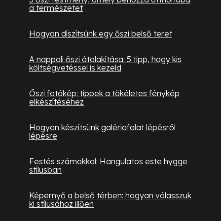
a természetet
Hogyan díszítsünk egy őszi belső teret
A nappali őszi átalakítása: 5 tipp, hogy kis
költségvetéssel is kezeld
Őszi fotókép: tippek a tökéletes fénykép
elkészítéséhez
Hogyan készítsünk galériafalat lépésről
lépésre
Festés számokkal: Hangulatos este hygge
stílusban
Képernyő a belső térben: hogyan válasszuk
ki stílusához illően