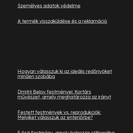
Személyes adatok védelme
A termék visszaküldése és a reklamáció
Hasznos információk
Hogyan válasszuk ki az ideális redőnyöket
minden szobába
Dmitrij Belov festményei: Kortárs
művészet, amely meghatározza az irányt
Festett festmények vs. reprodukciók:
Melyiket válasszuk az enteriőrbe?
5 őszi festmény, amely behozza otthonába