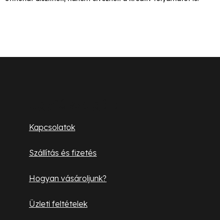
L
á
b
Ügyfélszolgálat
l
Kapcsolatok
é
Szállítás és fizetés
c
Hogyan vásároljunk?
Üzleti feltételek