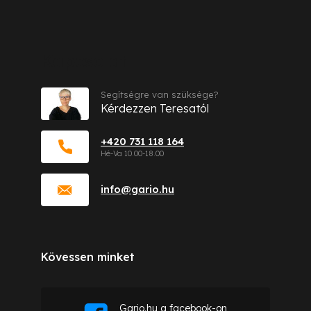
Kapcsolat
Segítségre van szüksége?
Kérdezzen Teresatól
+420 731 118 164
info
@
gario.hu
Kövessen minket
Gario.hu a facebook-on