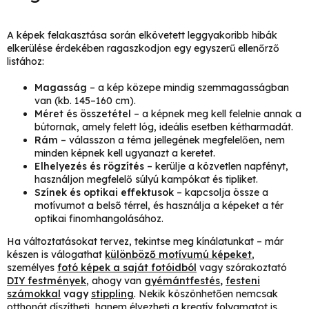
A képek felakasztása során elkövetett leggyakoribb hibák
elkerülése érdekében ragaszkodjon egy egyszerű ellenőrző
listához:
Magasság
– a kép közepe mindig szemmagasságban
van (kb. 145–160 cm).
Méret és összetétel
– a képnek meg kell felelnie annak a
bútornak, amely felett lóg, ideális esetben kétharmadát.
Rám
– válasszon a téma jellegének megfelelően, nem
minden képnek kell ugyanazt a keretet.
Elhelyezés és rögzítés
– kerülje a közvetlen napfényt,
használjon megfelelő súlyú kampókat és tipliket.
Színek és optikai effektusok
– kapcsolja össze a
motívumot a belső térrel, és használja a képeket a tér
optikai finomhangolásához.
Ha változtatásokat tervez, tekintse meg kínálatunkat – már
készen is válogathat
különböző motívumú képeket
,
személyes
fotó képek a saját fotóidból
vagy szórakoztató
DIY festmények
, ahogy van
gyémántfestés
,
festeni
számokkal
vagy
stippling
. Nekik köszönhetően nemcsak
otthonát díszítheti, hanem élvezheti a kreatív folyamatot is.