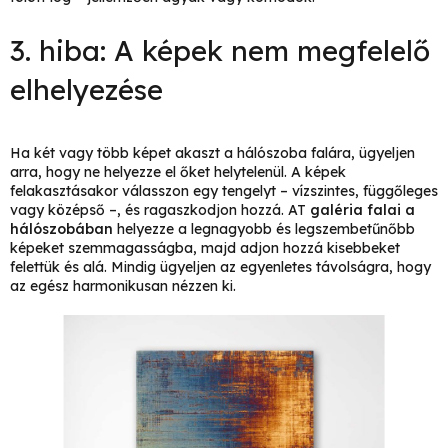
3. hiba: A képek nem megfelelő
elhelyezése
Ha két vagy több képet akaszt a hálószoba falára, ügyeljen
arra, hogy ne helyezze el őket helytelenül. A képek
felakasztásakor válasszon egy tengelyt – vízszintes, függőleges
vagy középső –, és ragaszkodjon hozzá. AT
galéria falai a
hálószobában
helyezze a legnagyobb és legszembetűnőbb
képeket szemmagasságba, majd adjon hozzá kisebbeket
felettük és alá. Mindig ügyeljen az egyenletes távolságra, hogy
az egész harmonikusan nézzen ki.