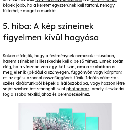
képek
jobb, ha a keretet egyszerűnek kell tartani, nehogy
túlterhelje magát a munkát.
5. hiba: A kép színeinek
figyelmen kívül hagyása
Sokan elfelejtik, hogy a festménynek nemcsak stílusában,
hanem színében is illeszkednie kell a belső térhez. Ennek során
elég, ha a vásznon van
egy-két szín, ami a szobában is
megjelenik
(például a szőnyegen, függönyön vagy kárpiton),
és az egész azonnal összefüggőnek tűnik. Ideális választás
széles kínálatunkból
képek a hálószobába
, vagy hozzon létre
saját színben összehangolt színt
photoobraz
, amely illeszkedni
fog a szoba textíliájához és berendezéséhez.