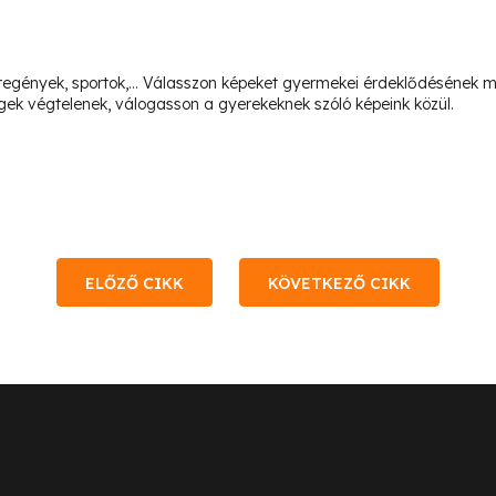
épregények, sportok,… Válasszon képeket gyermekei érdeklődésének m
égek végtelenek, válogasson a gyerekeknek szóló képeink közül.
ELŐZŐ CIKK
KÖVETKEZŐ CIKK