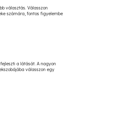
obb választás. Válasszon
meke számára, fontos figyelembe
jleszti a látását. A nagyon
erekszobájába válasszon egy