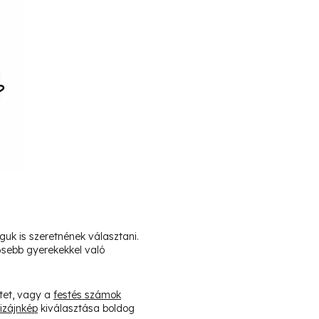
guk is szeretnének választani.
dősebb gyerekekkel való
tet, vagy a
festés számok
izájnkép
kiválasztása boldog