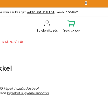
+420 731 118 164
KOSÁR
Bejelentkezés
Üres kosár
KIÁRUSÍTÁS!
kkel
elő képek hozzáadásával
sszon
képeket a gyerekszobába
.