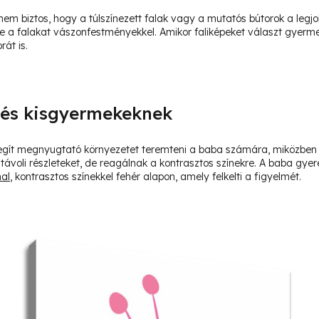
m biztos, hogy a túlszínezett falak vagy a mutatós bútorok a legj
tre a falakat vászonfestményekkel. Amikor faliképeket választ gyer
rát is.
és kisgyermekeknek
egít megnyugtató környezetet teremteni a baba számára, miközben fe
a távoli részleteket, de reagálnak a kontrasztos színekre. A baba gy
al
, kontrasztos színekkel fehér alapon, amely felkelti a figyelmét.