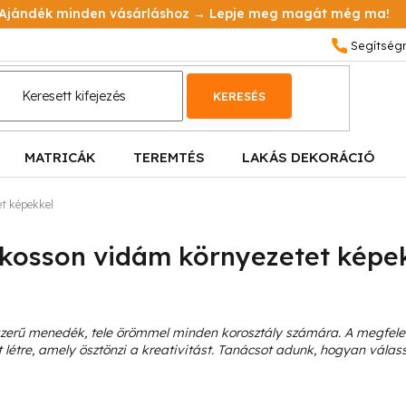
Ajándék minden vásárláshoz → Lepje meg magát még ma!
KERESÉS
MATRICÁK
TEREMTÉS
LAKÁS DEKORÁCIÓ
t képekkel
lkosson vidám környezetet képe
zerű menedék, tele örömmel minden korosztály számára. A megfel
 létre, amely ösztönzi a kreativitást. Tanácsot adunk, hogyan vála