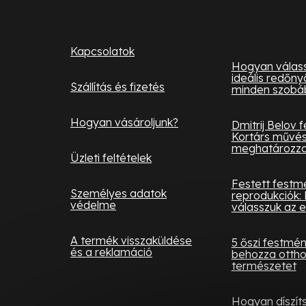
l
Ügyfélszolgálat
Hasznos
é
informác
c
Kapcsolatok
Hogyan válass
ideális redőny
Szállítás és fizetés
minden szobá
Hogyan vásároljunk?
Dmitrij Belov 
Kortárs művés
meghatározza 
Üzleti feltételek
Festett festm
Személyes adatok
reprodukciók: 
védelme
válasszuk az e
A termék visszaküldése
5 őszi festmé
és a reklamáció
behozza otth
természetet
Hogyan díszít