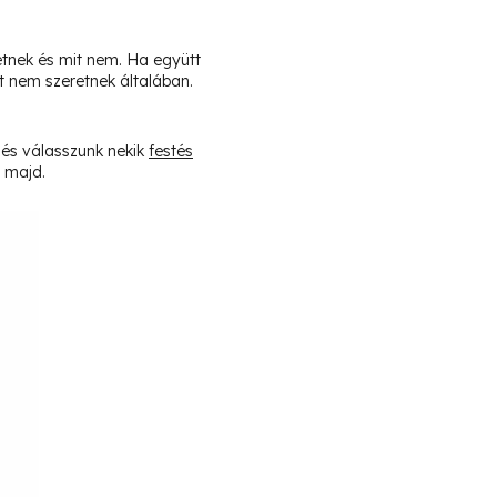
etnek és mit nem. Ha együtt
t nem szeretnek általában.
 és válasszunk nekik
festés
g majd.