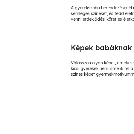
A gyerekszoba berendezésénél ne
semleges színeket, és tedd éle
venni érdeklődési körét és életko
Képek babáknak 
Válasszon olyan képet, amely s
kicsi gyerekek nem ismerik fel 
színes
képet gyermekmotívumm