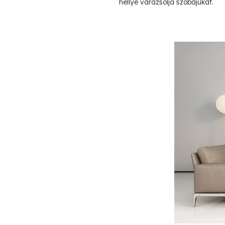
hellyé varázsolja szobájukat.