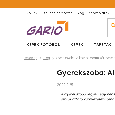
Ugrás
a
fő
Rólunk
Szállítás és fizetés
Blog
Kapcsolatok
tartalomhoz
KÉPEK FOTÓBÓL
KÉPEK
TAPÉTÁK
Kezdőlap
Blog
Gyerekszoba: Alkosson vidám környezete
Gyerekszoba: A
2022.2.25
A gyerekszoba legyen egy néps
szórakoztató környezetet hozhat