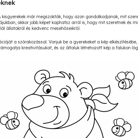
eknek
 A kisgyerekek már megszokták, hogy azon gondolkodjanak, mit szer
ukban, akkor jobb képet kaphatsz arról is, hogy mit szeretnek és mi
lál állatokról és kedvenc mesehőseikről.
ióját a szórakozással. Vonjuk be a gyerekeket a kép elkészítésébe,
ámogatja kreativitásukat, és az általuk létrehozott kép a falukon ló