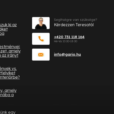
Kapcsolat
iók
Segítségre van szüksége?
zuk ki az
Kérdezzen Teresatól
öket
ba
+420 731 118 164
festményei:
zet, amely
info
@
gario.hu
az irányt
ények vs.
Melyiket
nteriőrbe?
ny, amely
onába a
sünk egy