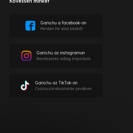
Kövessen minket
Gario.hu a facebook-on
Minden hír első kézből
Gario.hu az instagramon
Rendszeres adag inspiráció
Gario.hu az TikTok-on
Csúcsszórakoztatás javában