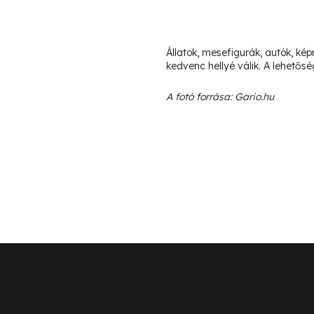
Állatok, mesefigurák, autók, k
kedvenc hellyé válik. A lehetős
A fotó forrása: Gario.hu
L
á
b