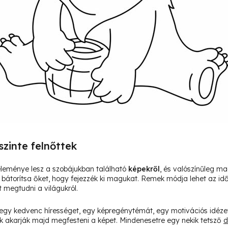
szinte felnőttek
leménye lesz a szobájukban található
képekről
, és valószínűleg ma
és bátorítsa őket, hogy fejezzék ki magukat. Remek módja lehet az i
 megtudni a világukról.
egy kedvenc hírességet, egy képregénytémát, egy motivációs idéze
 akarják majd megfesteni a képet. Mindenesetre egy nekik tetsző
d