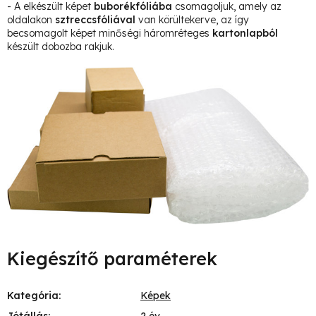
- A elkészült képet
buborékfóliába
csomagoljuk, amely az
oldalakon
sztreccsfóliával
van körültekerve, az így
becsomagolt képet minőségi háromréteges
kartonlapból
készült dobozba rakjuk.
Kiegészítő paraméterek
Kategória
:
Képek
Jótállás
:
2 év