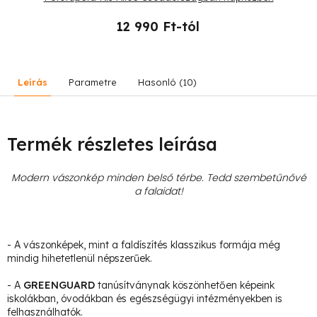
12 990 Ft-tól
Leírás
Parametre
Hasonló (10)
Termék részletes leírása
Modern vászonkép minden belső térbe. Tedd szembetűnővé
a falaidat!
- A vászonképek, mint a faldíszítés klasszikus formája még
mindig hihetetlenül népszerűek.
- A
GREENGUARD
tanúsítványnak köszönhetően képeink
iskolákban, óvodákban és egészségügyi intézményekben is
felhasználhatók.