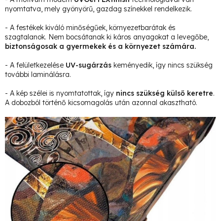
nyomtatva, mely gyönyörű, gazdag színekkel rendelkezik.
- A festékek kiváló minőségűek, környezetbarátak és
szagtalanok. Nem bocsátanak ki káros anyagokat a levegőbe,
biztonságosak a gyermekek és a környezet számára.
- A felületkezelése
UV-sugárzás
keményedik, így nincs szükség
további laminálásra.
- A kép szélei is nyomtatottak, így
nincs szükség külső keretre
.
A dobozból történő kicsomagolás után azonnal akasztható.