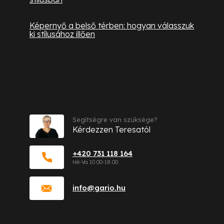
Képernyő a belső térben: hogyan válasszuk
ki stílusához illően
Kapcsolat
Segítségre van szüksége?
Kérdezzen Teresatól
+420 731 118 164
info
@
gario.hu