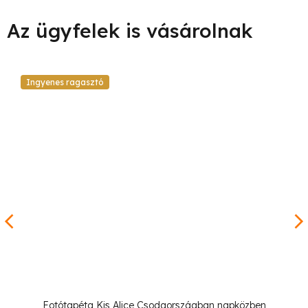
Ingyenes ragasztó
Fotótapéta Kis Alice Csodaországban napközben