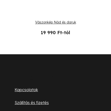
Vászonkép Nád és daruk
19 990 Ft-tól
L
á
b
Ügyfélszolgálat
l
Kapcsolatok
é
Szállítás és fizetés
c