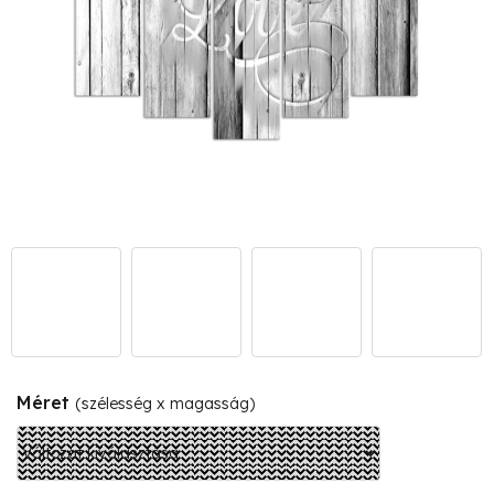
Méret
(szélesség x magasság)