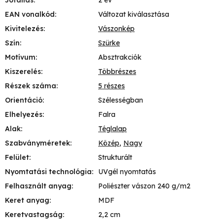
EAN vonalkód
:
Változat kiválasztása
Kivitelezés
:
Vászonkép
Szín
:
Szürke
Motívum
:
Absztrakciók
Kiszerelés
:
Többrészes
Részek száma
:
5 részes
Orientáció
:
Szélességban
Elhelyezés
:
Falra
Alak
:
Téglalap
Szabványméretek
:
Közép
,
Nagy
Felület
:
Strukturált
Nyomtatási technológia
:
UVgél nyomtatás
Felhasznált anyag
:
Poliészter vászon 240 g/m2
Keret anyag
:
MDF
Keretvastagság
:
2,2 cm