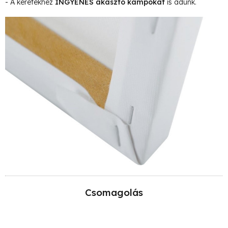
- A keretekhez
INGYENES akasztó kampókat
is adunk.
Csomagolás