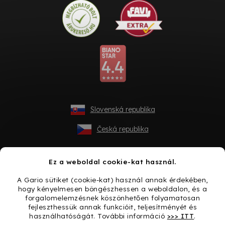
Slovenská republika
Česká republika
Ez a weboldal cookie-kat használ.
A Gario sütiket (cookie-kat) használ annak érdekében,
hogy kényelmesen böngészhessen a weboldalon, és a
forgalomelemzésnek köszönhetően folyamatosan
fejleszthessük annak funkcióit, teljesítményét és
használhatóságát. További információ
>>> ITT
.