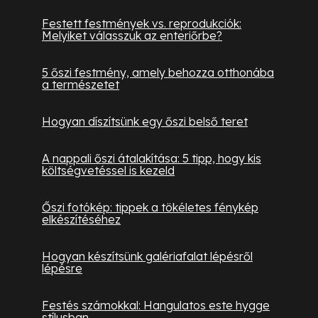
Festett festmények vs. reprodukciók:
Melyiket válasszuk az enteriőrbe?
5 őszi festmény, amely behozza otthonába
a természetet
Hogyan díszítsünk egy őszi belső teret
A nappali őszi átalakítása: 5 tipp, hogy kis
költségvetéssel is kezeld
Őszi fotókép: tippek a tökéletes fénykép
elkészítéséhez
Hogyan készítsünk galériafalat lépésről
lépésre
Festés számokkal: Hangulatos este hygge
stílusban