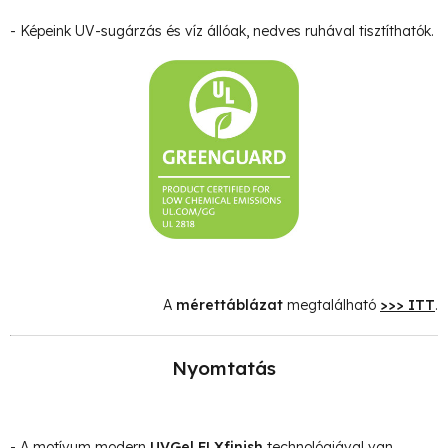
- Képeink UV-sugárzás és víz állóak, nedves ruhával tisztíthatók.
A
mérettáblázat
megtalálható
>>> ITT
.
Nyomtatás
- A motívum modern
UVGel FLXfinish
technológiával van