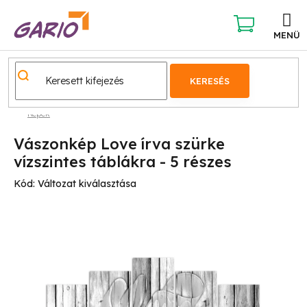
Ugrás
a
fő
KOSÁR
tartalomhoz
KERESÉS
Képek
Vászonkép Love írva szürke
vízszintes táblákra - 5 részes
Kód:
Változat kiválasztása