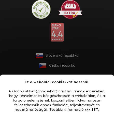
Slovenská republika
Česká republika
Ez a weboldal cookie-kat használ.
A Gario sütiket (cookie-kat) használ annak érdekében,
hogy kényelmesen böngészhessen a weboldalon, és a
forgalomelemzésnek köszönhetően folyamatosan
fejleszthessük annak funkcióit, teljesítményét és
használhatóságát. További információ
>>> ITT
.