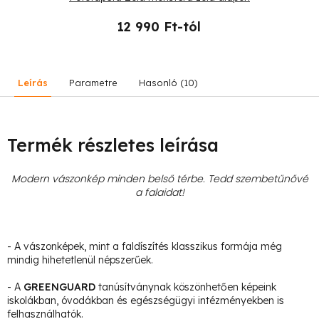
12 990 Ft-tól
Leírás
Parametre
Hasonló (10)
Termék részletes leírása
Modern vászonkép minden belső térbe. Tedd szembetűnővé
a falaidat!
- A vászonképek, mint a faldíszítés klasszikus formája még
mindig hihetetlenül népszerűek.
- A
GREENGUARD
tanúsítványnak köszönhetően képeink
iskolákban, óvodákban és egészségügyi intézményekben is
felhasználhatók.