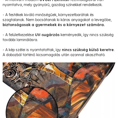
nyomtatva, mely gyönyörű, gazdag színekkel rendelkezik.
- A festékek kiváló minőségűek, környezetbarátak és
szagtalanok. Nem bocsátanak ki káros anyagokat a levegőbe,
biztonságosak a gyermekek és a környezet számára.
- A felületkezelése
UV-sugárzás
keményedik, így nincs szükség
további laminálásra.
- A kép szélei is nyomtatottak, így
nincs szükség külső keretre
.
A dobozból történő kicsomagolás után azonnal akasztható.