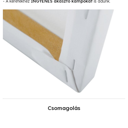
- A keretekhez
INGYENES akasztó kampókat
is adunk.
Csomagolás