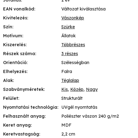
EAN vonalkód
:
Változat kiválasztása
Kivitelezés
:
Vászonkép
Szín
:
Szürke
Motívum
:
Állatok
Kiszerelés
:
Többrészes
Részek száma
:
3 részes
Orientáció
:
Szélességban
Elhelyezés
:
Falra
Alak
:
Téglalap
Szabványméretek
:
Kis
,
Közép
,
Nagy
Felület
:
Strukturált
Nyomtatási technológia
:
UVgél nyomtatás
Felhasznált anyag
:
Poliészter vászon 240 g/m2
Keret anyag
:
MDF
Keretvastagság
:
2,2 cm