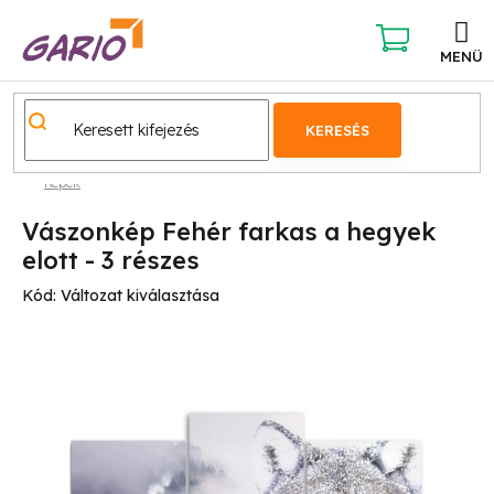
Ugrás
a
fő
KOSÁR
tartalomhoz
KERESÉS
Képek
Vászonkép Fehér farkas a hegyek
elott - 3 részes
Kód:
Változat kiválasztása