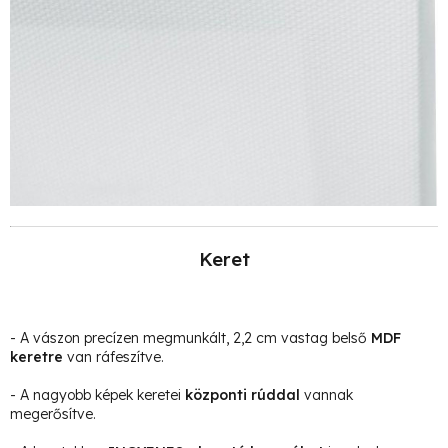
Keret
- A vászon precízen megmunkált, 2,2 cm vastag belső
MDF
keretre
van ráfeszítve.
- A nagyobb képek keretei
központi rúddal
vannak
megerősítve.