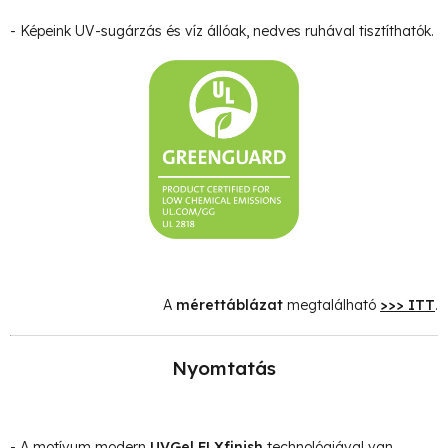
- Képeink UV-sugárzás és víz állóak, nedves ruhával tisztíthatók.
A
mérettáblázat
megtalálható
>>> ITT
.
Nyomtatás
- A motívum modern
UVGel FLXfinish
technológiával van