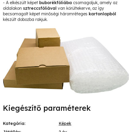
- A elkészült képet
buborékfóliába
csomagoljuk, amely az
oldalakon
sztreccsfóliával
van körültekerve, az így
becsomagolt képet minőségi háromréteges
kartonlapból
készült dobozba rakjuk.
Kiegészítő paraméterek
Kategória
:
Képek
Jótállás
:
2 év