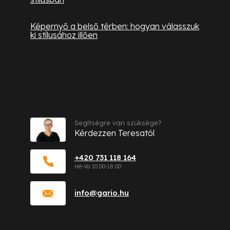
Képernyő a belső térben: hogyan válasszuk
ki stílusához illően
Kapcsolat
Segítségre van szüksége?
Kérdezzen Teresatól
+420 731 118 164
info
@
gario.hu