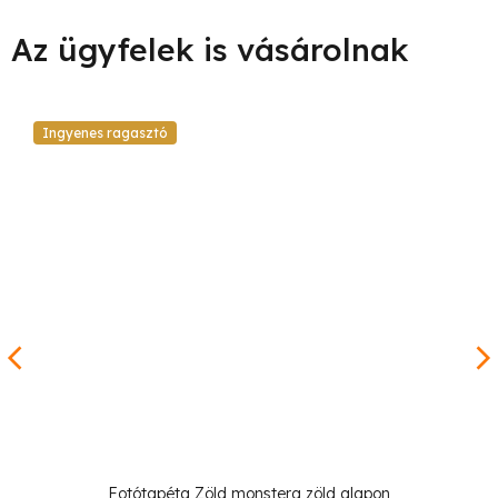
Ingyenes ragasztó
Fotótapéta Zöld monstera zöld alapon