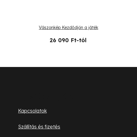
Vászonkép Kezdődjön a játék
26 090 Ft-tól
L
á
b
Ügyfélszolgálat
l
Kapcsolatok
é
Szállítás és fizetés
c