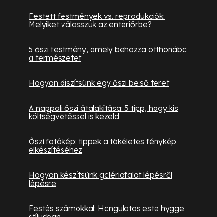
Festett festmények vs. reprodukciók:
Melyiket válasszuk az enteriőrbe?
5 őszi festmény, amely behozza otthonába
a természetet
Hogyan díszítsünk egy őszi belső teret
A nappali őszi átalakítása: 5 tipp, hogy kis
költségvetéssel is kezeld
Őszi fotókép: tippek a tökéletes fénykép
elkészítéséhez
Hogyan készítsünk galériafalat lépésről
lépésre
Festés számokkal: Hangulatos este hygge
stílusban