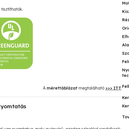
Mo
tisztíthatók.
Kis
Ré
Ori
Elh
Ala
Sz
Fel
Ny
tec
Fel
A
mérettáblázat
megtalálható
>>> ITT
.
Ke
yomtatás
Ke
Tov