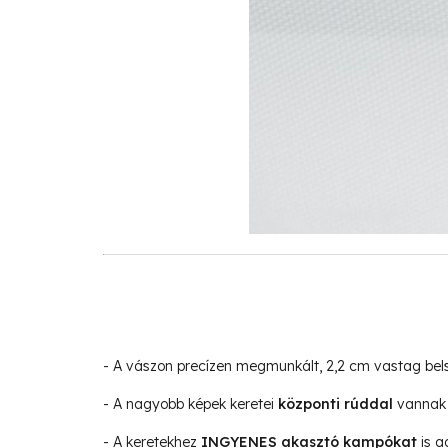
- A vászon precízen megmunkált, 2,2 cm vastag be
- A nagyobb képek keretei
központi rúddal
vannak 
- A keretekhez
INGYENES akasztó kampókat
is a