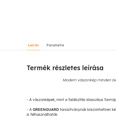
Leírás
Parametre
Termék részletes leírása
Modern vászonkép minden bel
- A vászonképek, mint a faldíszítés klasszikus formá
- A
GREENGUARD
tanúsítványnak köszönhetően ké
is felhasználhatók.