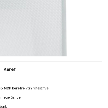
Keret
lső
MDF keretre
van ráfeszítve.
megerősítve.
dunk.