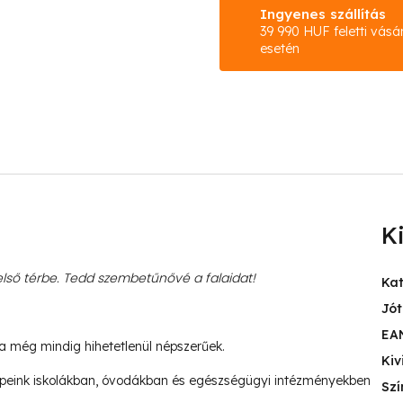
Ingyenes szállítás
39 990 HUF feletti vásá
esetén
K
ső térbe. Tedd szembetűnővé a falaidat!
Ka
Jót
EA
ja még mindig hihetetlenül népszerűek.
Kiv
peink iskolákban, óvodákban és egészségügyi intézményekben
Szí