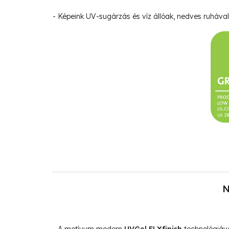
- Képeink UV-sugárzás és víz állóak, nedves ruhával 
N