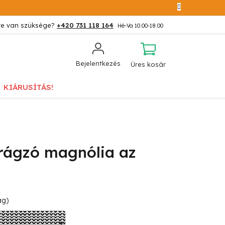
+420 731 118 164
KOSÁR
Bejelentkezés
Üres kosár
KIÁRUSÍTÁS!
rágzó magnólia az
ág)