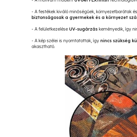
- A motívum modern
UVGel FLXfinish
technológiáva
- A festékek kiváló minőségűek, környezetbarátak 
biztonságosak a gyermekek és a környezet sz
- A felületkezelése
UV-sugárzás
keményedik, így ni
- A kép szélei is nyomtatottak, így
nincs szükség kü
akasztható.