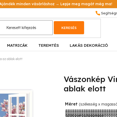
Ajándék minden vásárláshoz → Lepje meg magát még ma!
KERESÉS
MATRICÁK
TEREMTÉS
LAKÁS DEKORÁCIÓ
 az ablak elott
Vászonkép Vi
ablak elott
Méret
(szélesség x magass