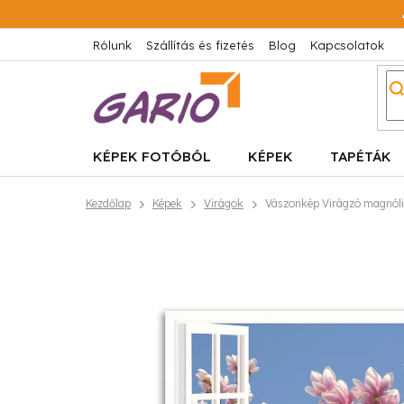
Ugrás
a
fő
Rólunk
Szállítás és fizetés
Blog
Kapcsolatok
tartalomhoz
KÉPEK FOTÓBÓL
KÉPEK
TAPÉTÁK
Kezdőlap
Képek
Virágok
Vászonkép Virágzó magnólia