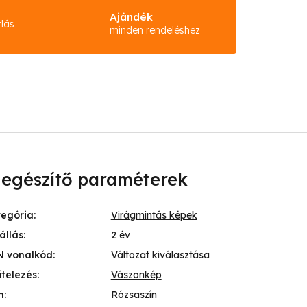
Ajándék
rlás
minden rendeléshez
iegészítő paraméterek
tegória
:
Virágmintás képek
állás
:
2 év
N vonalkód
:
Változat kiválasztása
itelezés
:
Vászonkép
n
:
Rózsaszín