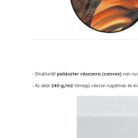
- Strukturált
poliészter vászonra
(canvas)
van nyo
- Az akár
240 g/m2
tömegű vászon rugalmas és kivá