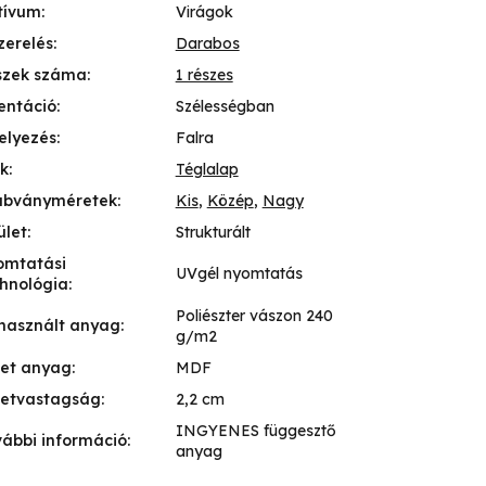
tívum
:
Virágok
zerelés
:
Darabos
szek száma
:
1 részes
entáció
:
Szélességban
elyezés
:
Falra
k
:
Téglalap
abványméretek
:
Kis
,
Közép
,
Nagy
ület
:
Strukturált
omtatási
UVgél nyomtatás
hnológia
:
Poliészter vászon 240
használt anyag
:
g/m2
ret anyag
:
MDF
retvastagság
:
2,2 cm
INGYENES függesztő
ábbi információ
:
anyag