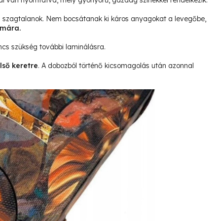
l van nyomtatva, mely gyönyörű, gazdag színekkel rendelkezik.
és szagtalanok. Nem bocsátanak ki káros anyagokat a levegőbe,
ámára.
ncs szükség további laminálásra.
lső keretre
. A dobozból történő kicsomagolás után azonnal