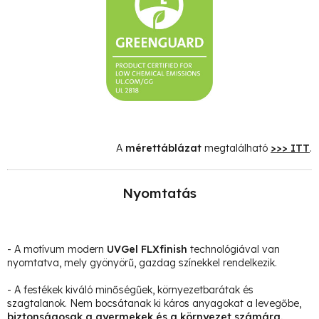
A
mérettáblázat
megtalálható
>>> ITT
.
Nyomtatás
- A motívum modern
UVGel FLXfinish
technológiával van
nyomtatva, mely gyönyörű, gazdag színekkel rendelkezik.
- A festékek kiváló minőségűek, környezetbarátak és
szagtalanok. Nem bocsátanak ki káros anyagokat a levegőbe,
biztonságosak a gyermekek és a környezet számára.