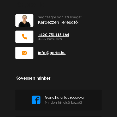
Kapcsolat
Segítségre van szüksége?
Kérdezzen Teresatól
+420 731 118 164
info
@
gario.hu
Kövessen minket
Gario.hu a facebook-on
Minden hír első kézből