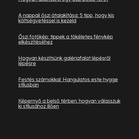
A nappali őszi átalakítása: 5 tipp, hogy kis
költségvetéssel is kezeld
Őszi fotókép: tippek a tökéletes fénykép
elkészítéséhez
Hogyan készítsünk galériafalat lépésről
lépésre
Festés számokkal: Hangulatos este hygge
stílusban
Képernyő a belső térben: hogyan válasszuk
ki stílusához illően