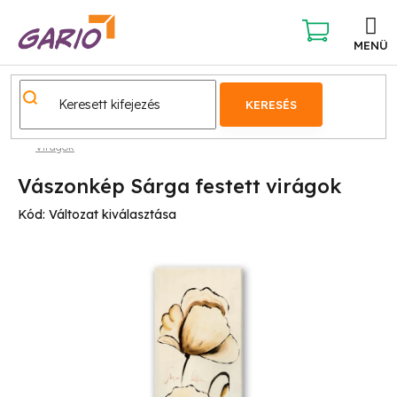
Ugrás
a
fő
KOSÁR
tartalomhoz
KERESÉS
Virágok
Vászonkép Sárga festett virágok
Kód:
Változat kiválasztása