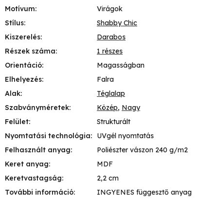
Motívum
:
Virágok
Stílus
:
Shabby Chic
Kiszerelés
:
Darabos
Részek száma
:
1 részes
Orientáció
:
Magasságban
Elhelyezés
:
Falra
Alak
:
Téglalap
Szabványméretek
:
Közép
,
Nagy
Felület
:
Strukturált
Nyomtatási technológia
:
UVgél nyomtatás
Felhasznált anyag
:
Poliészter vászon 240 g/m2
Keret anyag
:
MDF
Keretvastagság
:
2,2 cm
További információ
:
INGYENES függesztő anyag