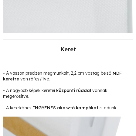
Keret
- A vászon precízen megmunkált, 2,2 cm vastag belső
MDF
keretre
van ráfeszítve.
- A nagyobb képek keretei
központi rúddal
vannak
megerősítve.
- A keretekhez
INGYENES akasztó kampókat
is adunk.