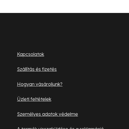
L
á
b
Ügyfélszolgálat
l
Kapcsolatok
é
Szállítás és fizetés
c
Hogyan vásároljunk?
Üzleti feltételek
Személyes adatok védelme
A termék visszaküldése és a reklamáció