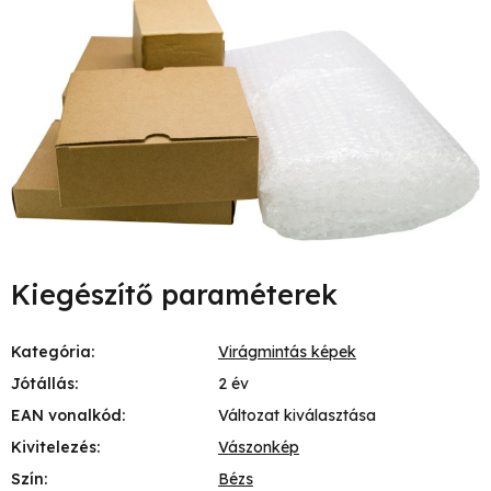
Kiegészítő paraméterek
Kategória
:
Virágmintás képek
Jótállás
:
2 év
EAN vonalkód
:
Változat kiválasztása
Kivitelezés
:
Vászonkép
Szín
:
Bézs