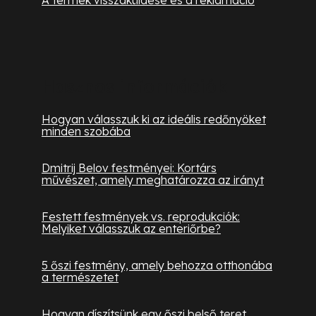
Hasznos információk
Hogyan válasszuk ki az ideális redőnyöket
minden szobába
Dmitrij Belov festményei: Kortárs
művészet, amely meghatározza az irányt
Festett festmények vs. reprodukciók:
Melyiket válasszuk az enteriőrbe?
5 őszi festmény, amely behozza otthonába
a természetet
Hogyan díszítsünk egy őszi belső teret