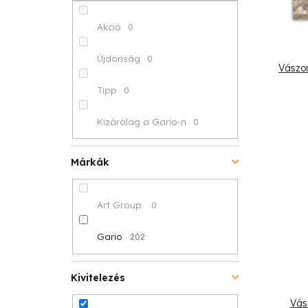
p
k
é
a
r
Akció
0
k
n
e
Újdonság
0
Vászon
e
e
n
Tipp
0
k
l
d
Kizárólag a Gario-n
0
l
e
i
z
Márkák
s
é
Art Group
0
t
s
á
Gario
202
e
j
Kivitelezés
a
Vás