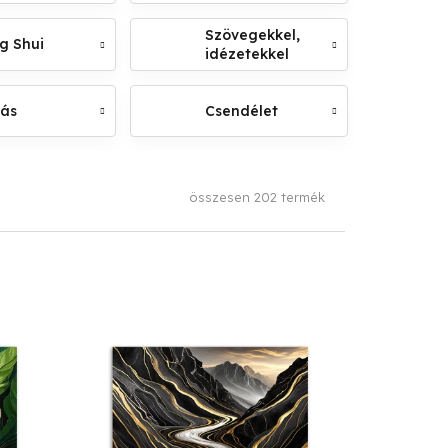
Szövegekkel,
g Shui
idézetekkel
lás
Csendélet
összesen
202
termék