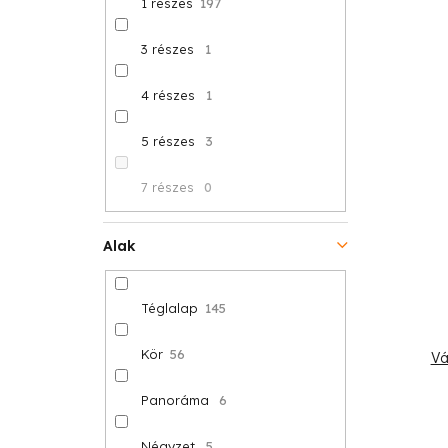
1 részes
197
3 részes
1
4 részes
1
5 részes
3
7 részes
0
Alak
Téglalap
145
Kör
56
Vá
Panoráma
6
Négyzet
5