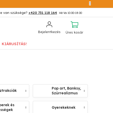
+420 731 118 164
KOSÁR
Bejelentkezés
Üres kosár
KIÁRUSÍTÁS!
Pop art, Banksy,
ztrakciók
Szürrealizmus
erek és
Gyerekeknek
ességek