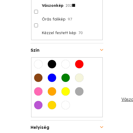
Vászonkép
202
Órás falikép
97
Kézzel festett kép
70
Szín
Vászo
Helyiség