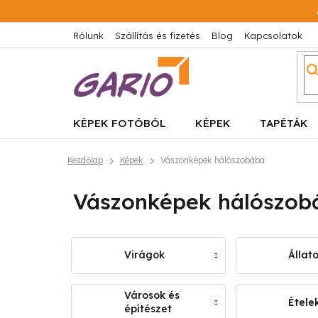
Ugrás
a
fő
Rólunk
Szállítás és fizetés
Blog
Kapcsolatok
tartalomhoz
KÉPEK FOTÓBÓL
KÉPEK
TAPÉTÁK
Kezdőlap
Képek
Vászonképek hálószobába
Vászonképek hálószob
Virágok
Állat
Városok és
Ételek
építészet