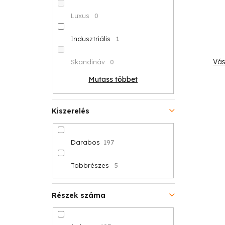
Luxus
0
Indusztriális
1
Vás
Skandináv
0
Mutass többet
Kiszerelés
Darabos
197
Többrészes
5
Részek száma