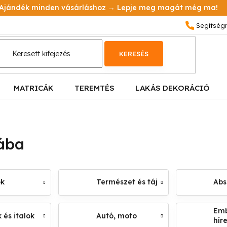
Ajándék minden vásárláshoz → Lepje meg magát még ma!
KERESÉS
MATRICÁK
TEREMTÉS
LAKÁS DEKORÁCIÓ
ába
ok
Természet és táj
Abs
Emb
 és italok
Autó, moto
hír