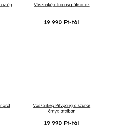
 az ég
Vászonkép Trópusi pálmafák
19 990 Ft-tól
ngról
Vászonkép Pitypang a szürke
árnyalataiban
19 990 Ft-tól