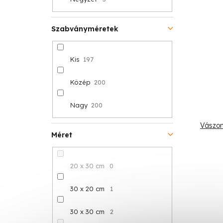
Szabványméretek
Kis
197
Közép
200
Nagy
200
Vászon
Méret
20 x 30 cm
0
30 x 20 cm
1
30 x 30 cm
2