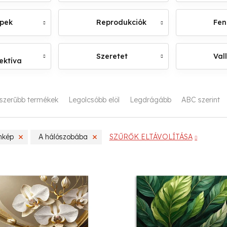
épek
Reprodukciók
Fen
Szeretet
Val
ektíva
szerűbb termékek
Legolcsóbb elöl
Legdrágább
ABC szerint
nkép
A hálószobába
SZŰRŐK ELTÁVOLÍTÁSA