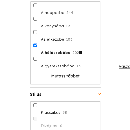
A nappaliba
244
A konyhába
19
Az étkezőbe
103
A hálószobába
202
A gyerekszobába
13
Vászo
Mutass többet
Stílus
Klasszikus
98
Dizájnos
0