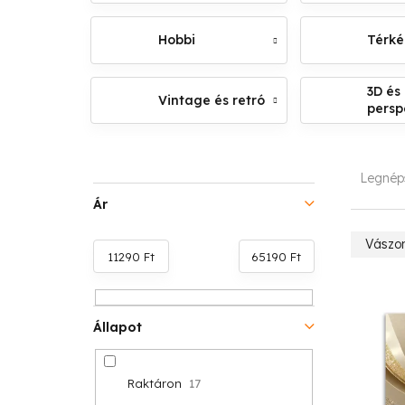
Hobbi
Térk
3D és
Vintage és retró
persp
O
T
Legnép
l
e
Ár
d
r
Vászo
11290
Ft
65190
Ft
a
m
T
l
é
e
Állapot
s
k
r
ó
e
Raktáron
17
m