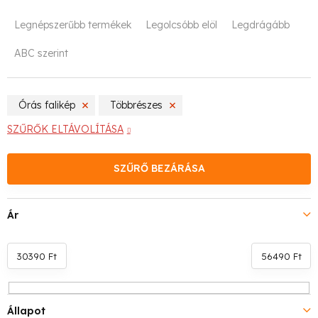
T
Legnépszerűbb termékek
Legolcsóbb elöl
Legdrágább
e
ABC szerint
r
m
Órás falikép
Többrészes
é
SZŰRŐK ELTÁVOLÍTÁSA
k
SZŰRŐ BEZÁRÁSA
e
k
Ár
r
e
30390
Ft
56490
Ft
n
Állapot