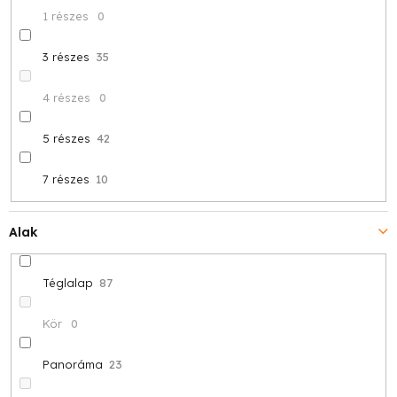
1 részes
0
3 részes
35
4 részes
0
5 részes
42
7 részes
10
Alak
Téglalap
87
Kör
0
Panoráma
23