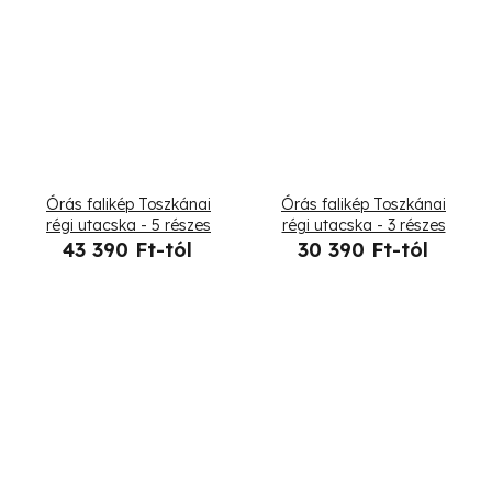
Órás falikép Toszkánai
Órás falikép Toszkánai
régi utacska - 5 részes
régi utacska - 3 részes
43 390 Ft-tól
30 390 Ft-tól