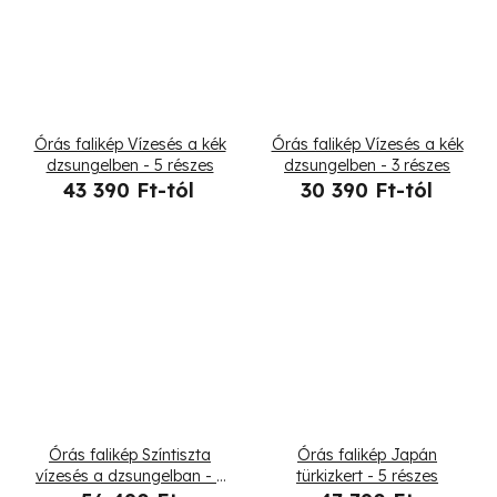
Órás falikép Vízesés a kék
Órás falikép Vízesés a kék
dzsungelben - 5 részes
dzsungelben - 3 részes
43 390 Ft-tól
30 390 Ft-tól
Órás falikép Színtiszta
Órás falikép Japán
vízesés a dzsungelban - 7
türkizkert - 5 részes
részes