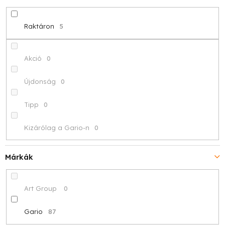
d
e
Raktáron
5
z
é
Akció
0
s
Újdonság
0
e
Tipp
0
Kizárólag a Gario-n
0
Márkák
Art Group
0
Gario
87