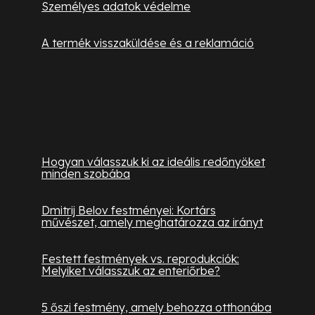
Személyes adatok védelme
A termék visszaküldése és a reklamáció
Hasznos információk
Hogyan válasszuk ki az ideális redőnyöket
minden szobába
Dmitrij Belov festményei: Kortárs
művészet, amely meghatározza az irányt
Festett festmények vs. reprodukciók:
Melyiket válasszuk az enteriőrbe?
5 őszi festmény, amely behozza otthonába