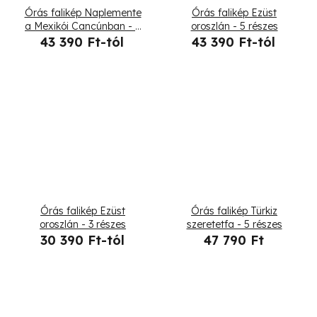
Órás falikép Naplemente
Órás falikép Ezüst
a Mexikói Cancúnban - 5
oroszlán - 5 részes
részes
43 390 Ft-tól
43 390 Ft-tól
Órás falikép Ezüst
Órás falikép Türkiz
oroszlán - 3 részes
szeretetfa - 5 részes
30 390 Ft-tól
47 790 Ft