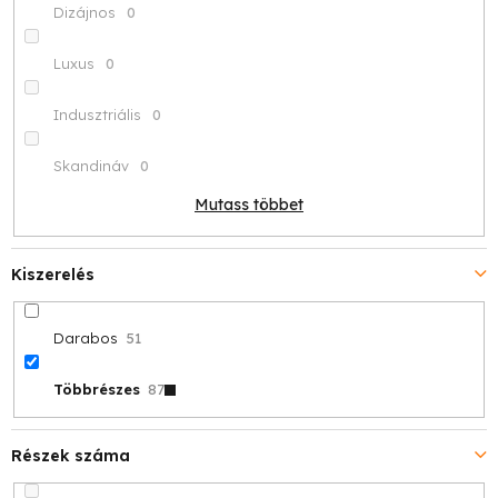
Dizájnos
0
Luxus
0
Indusztriális
0
Skandináv
0
Mutass többet
Kiszerelés
Darabos
51
Többrészes
87
Részek száma