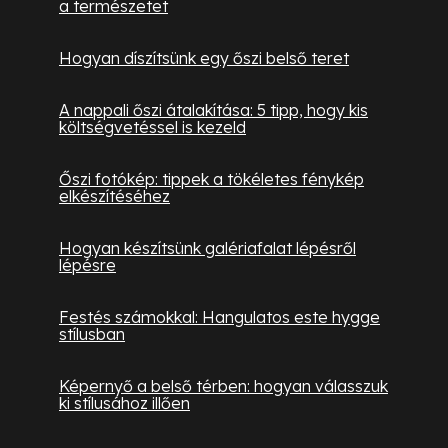
a természetet
Hogyan díszítsünk egy őszi belső teret
A nappali őszi átalakítása: 5 tipp, hogy kis
költségvetéssel is kezeld
Őszi fotókép: tippek a tökéletes fénykép
elkészítéséhez
Hogyan készítsünk galériafalat lépésről
lépésre
Festés számokkal: Hangulatos este hygge
stílusban
Képernyő a belső térben: hogyan válasszuk
ki stílusához illően