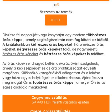
L
1
3
a
L
p
összesen
87
termék
o
i
z
FEL
s
á
s
t
Díszítse fel nappaliját vagy konyháját egy modern
többrészes
a
órás képpel
, amely segítségével már nem fog kifutni az időből.
i
A kínálatunkban
kétrészes órás képeket
,
háromrészes órás
képeket
,
négyrészes órás képeket
talál
, de nagyméretű
r
ötrészes órás képeket
és
hétrészes órás képeket is
találhat
.
á
n
Az
órás képek
rendhagyó beltéri dekorációként szolgálnak,
amely a kép szépségét és az óra praktikusságát egyesíti
y
magában. Különböző kategóriákból válogathat és a lakása
í
vagy háza egyes helyiségeihez alkalmazhassa. Ajándékozza
meg magát Ön is
többrészes órás képpel
, amelyet Ön és az
t
egész családja megkedvel.
á
s
Ingyenes szállítás
39 990 HUF feletti vásárlás esetén
e
l
Csere / visszaküldés