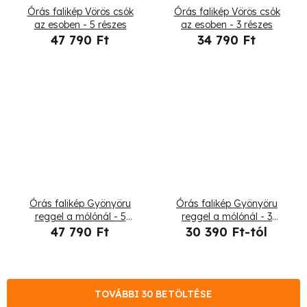
Órás falikép Vörös csók
Órás falikép Vörös csók
az esoben - 5 részes
az esoben - 3 részes
47 790 Ft
34 790 Ft
Órás falikép Gyönyöru
Órás falikép Gyönyöru
reggel a mólónál - 5
reggel a mólónál - 3
részes
részes
47 790 Ft
30 390 Ft-tól
TOVÁBBI 30 BETÖLTÉSE