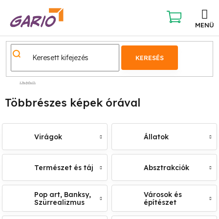
Ugrás
a
fő
KOSÁR
tartalomhoz
KERESÉS
Képek
Többrészes képek órával
Virágok
Állatok
Természet és táj
Absztrakciók
Pop art, Banksy,
Városok és
Szürrealizmus
építészet