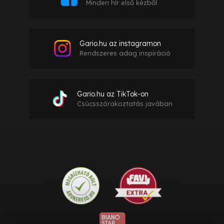
Minden hír első kézből
Gario.hu az instagramon
Rendszeres adag inspiráció
Gario.hu az TikTok-on
Csúcsszórakoztatás javában