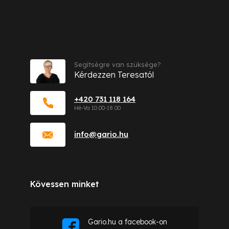
Kapcsolat
Segítségre van szüksége?
Kérdezzen Teresatól
+420 731 118 164
info
@
gario.hu
Kövessen minket
Gario.hu a facebook-on