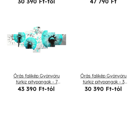
részes
30 390 Ft-tól
47 790 Ft
e
k
l
i
s
t
Órás falikép Gyönyöru
Órás falikép Gyönyöru
á
türkiz pitypangok - 7
türkiz pitypangok - 3
részes
részes
43 390 Ft-tól
30 390 Ft-tól
j
a