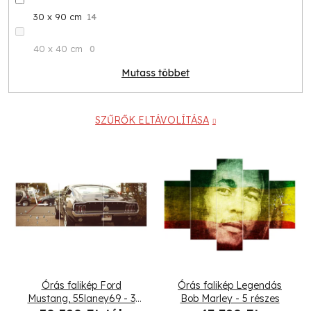
30 x 90 cm
14
40 x 40 cm
0
Mutass többet
SZŰRŐK ELTÁVOLÍTÁSA
T
e
r
m
é
Órás falikép Ford
Órás falikép Legendás
k
Mustang, 55laney69 - 3
Bob Marley - 5 részes