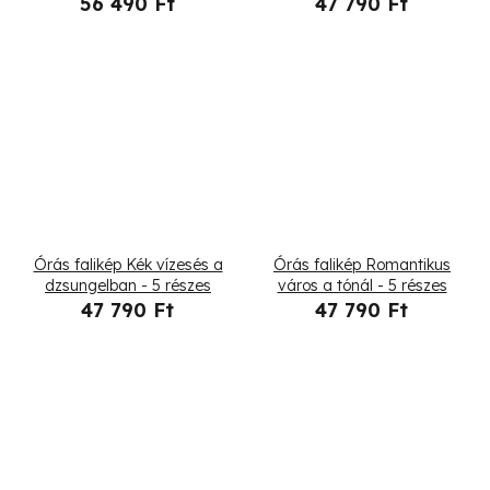
56 490 Ft
47 790 Ft
Órás falikép Kék vízesés a
Órás falikép Romantikus
dzsungelban - 5 részes
város a tónál - 5 részes
47 790 Ft
47 790 Ft