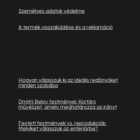
Személyes adatok védelme
A termék visszaküldése és a reklamáció
Hasznos információk
Hogyan válasszuk ki az ideális redőnyöket
minden szobába
Dmitrij Belov festményei: Kortárs
művészet, amely meghatározza az irányt
Festett festmények vs. reprodukciók:
Melyiket válasszuk az enteriőrbe?