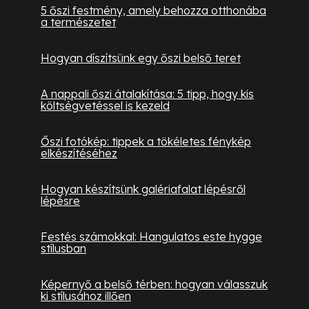
5 őszi festmény, amely behozza otthonába
a természetet
Hogyan díszítsünk egy őszi belső teret
A nappali őszi átalakítása: 5 tipp, hogy kis
költségvetéssel is kezeld
Őszi fotókép: tippek a tökéletes fénykép
elkészítéséhez
Hogyan készítsünk galériafalat lépésről
lépésre
Festés számokkal: Hangulatos este hygge
stílusban
Képernyő a belső térben: hogyan válasszuk
ki stílusához illően