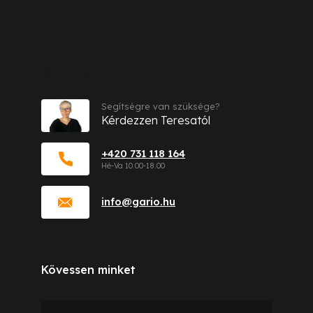
Kapcsolat
Segítségre van szüksége?
Kérdezzen Teresatól
+420 731 118 164
info
@
gario.hu
Kövessen minket