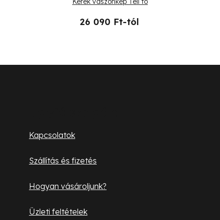
Kerek vászonkép Téli tó
26 090 Ft-tól
L
á
b
Ügyfélszolgálat
l
Kapcsolatok
é
Szállítás és fizetés
c
Hogyan vásároljunk?
Üzleti feltételek