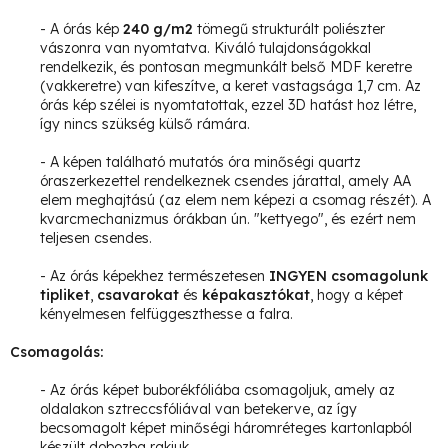
- A órás kép
240 g/m2
tömegű strukturált poliészter
vászonra van nyomtatva. Kiváló tulajdonságokkal
rendelkezik, és pontosan megmunkált belső MDF keretre
(vakkeretre) van kifeszítve, a keret vastagsága 1,7 cm.
Az
órás kép szélei is nyomtatottak, ezzel 3D hatást hoz létre,
így nincs szükség külső rámára.
- A képen található mutatós óra minőségi quartz
óraszerkezettel rendelkeznek csendes járattal, amely AA
elem meghajtású (az elem nem képezi a csomag részét). A
kvarcmechanizmus órákban ún. "kettyego", és ezért nem
teljesen csendes.
- Az órás képekhez természetesen
INGYEN csomagolunk
tipliket
,
csavarokat
és
képakasztókat
, hogy a képet
kényelmesen felfüggeszthesse a falra.
Csomagolás:
- Az órás képet buborékfóliába csomagoljuk, amely az
oldalakon sztreccsfóliával van betekerve, az így
becsomagolt képet minőségi háromréteges kartonlapból
készült dobozba rakjuk.