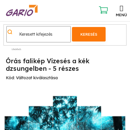
Ugrás
a
fő
KOSÁR
tartalomhoz
KERESÉS
Képek
Órás falikép Vízesés a kék
dzsungelben - 5 részes
Kód:
Változat kiválasztása