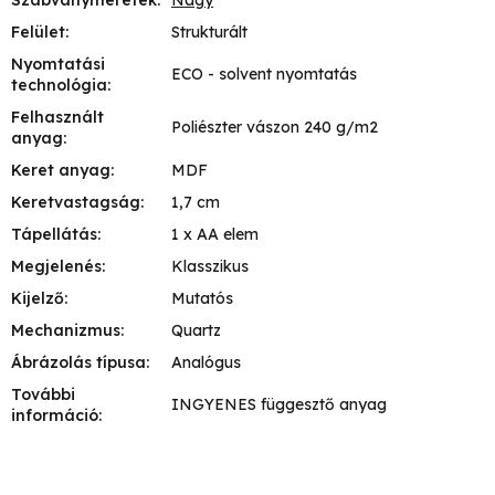
Szabványméretek
:
Nagy
Felület
:
Strukturált
Nyomtatási
ECO - solvent nyomtatás
technológia
:
Felhasznált
Poliészter vászon 240 g/m2
anyag
:
Keret anyag
:
MDF
Keretvastagság
:
1,7 cm
Tápellátás
:
1 x AA elem
Megjelenés
:
Klasszikus
Kijelző
:
Mutatós
Mechanizmus
:
Quartz
Ábrázolás típusa
:
Analógus
További
INGYENES függesztő anyag
információ
: