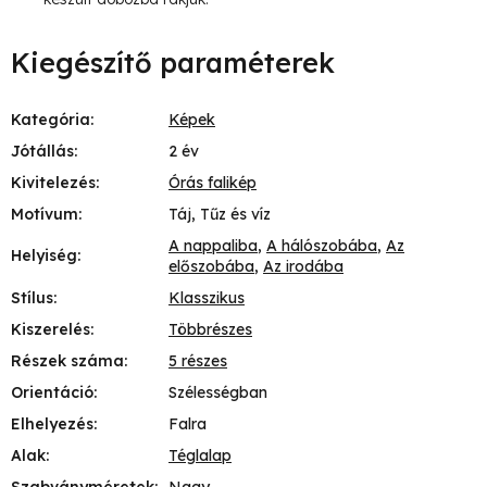
Kiegészítő paraméterek
Kategória
:
Képek
Jótállás
:
2 év
Kivitelezés
:
Órás falikép
Motívum
:
Táj, Tűz és víz
A nappaliba
,
A hálószobába
,
Az
Helyiség
:
előszobába
,
Az irodába
Stílus
:
Klasszikus
Kiszerelés
:
Többrészes
Részek száma
:
5 részes
Orientáció
:
Szélességban
Elhelyezés
:
Falra
Alak
:
Téglalap