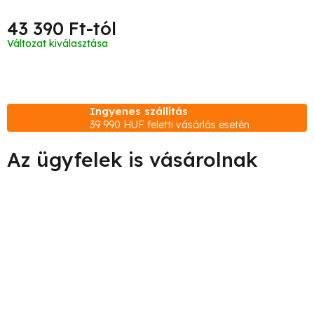
43 390 Ft
-tól
Egységár:
Változat kiválasztása
Ingyenes szállítás
39 990 HUF feletti vásárlás esetén