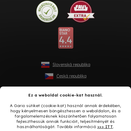
Slovenská republika
Česká republika
Ez a weboldal cookie-kat használ.
A Gario sütiket (cookie-kat) használ annak érdekében,
hogy kényelmesen böngészhessen a weboldalon, és a
forgalomelemzésnek köszönhetően folyamatosan
fejleszthessük annak funkcióit, teljesítményét és
használhatóságát. További információ
>>> ITT
.