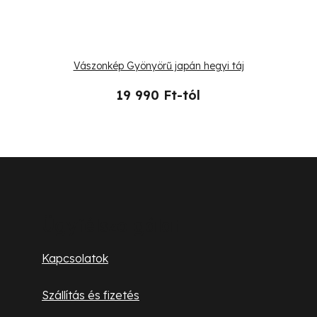
Vászonkép Gyönyörű japán hegyi táj
19 990 Ft-tól
L
á
b
Ügyfélszolgálat
l
Kapcsolatok
é
Szállítás és fizetés
c