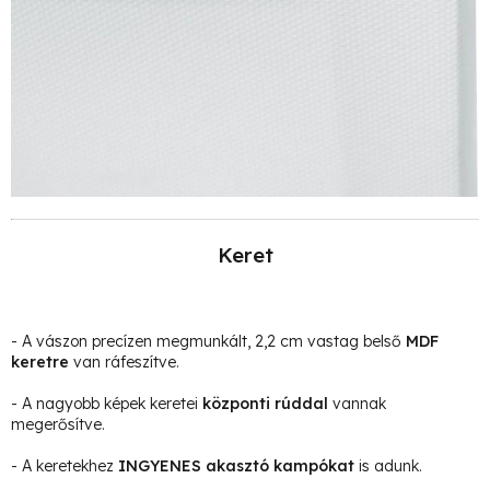
Keret
- A vászon precízen megmunkált, 2,2 cm vastag belső
MDF
keretre
van ráfeszítve.
- A nagyobb képek keretei
központi rúddal
vannak
megerősítve.
- A keretekhez
INGYENES akasztó kampókat
is adunk.