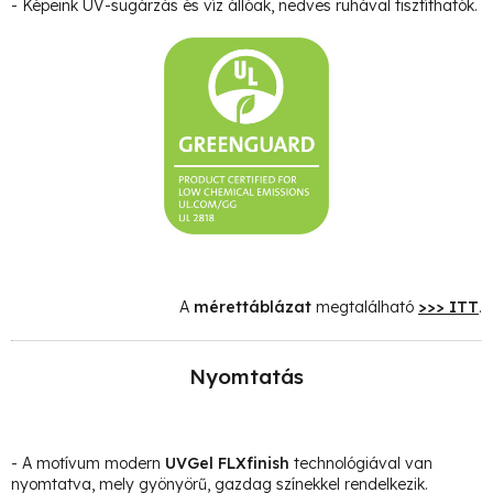
- Képeink UV-sugárzás és víz állóak, nedves ruhával tisztíthatók.
A
mérettáblázat
megtalálható
>>> ITT
.
Nyomtatás
- A motívum modern
UVGel FLXfinish
technológiával van
nyomtatva, mely gyönyörű, gazdag színekkel rendelkezik.