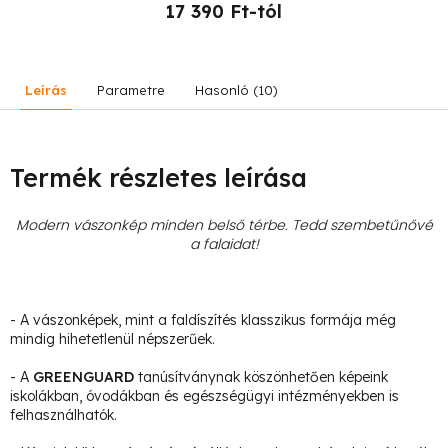
17 390 Ft-tól
Leírás
Parametre
Hasonló (10)
Termék részletes leírása
Modern vászonkép minden belső térbe. Tedd szembetűnővé
a falaidat!
- A vászonképek, mint a faldíszítés klasszikus formája még
mindig hihetetlenül népszerűek.
- A
GREENGUARD
tanúsítványnak köszönhetően képeink
iskolákban, óvodákban és egészségügyi intézményekben is
felhasználhatók.