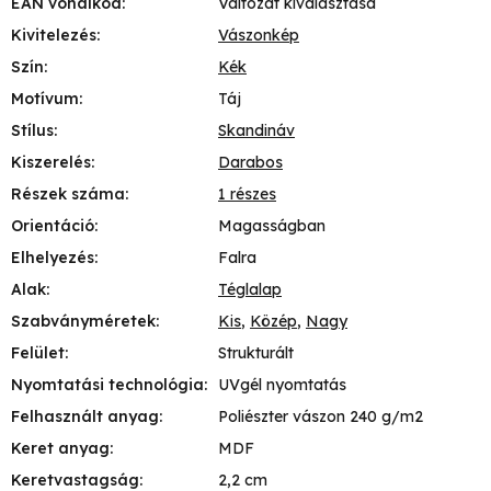
EAN vonalkód
:
Változat kiválasztása
Kivitelezés
:
Vászonkép
Szín
:
Kék
Motívum
:
Táj
Stílus
:
Skandináv
Kiszerelés
:
Darabos
Részek száma
:
1 részes
Orientáció
:
Magasságban
Elhelyezés
:
Falra
Alak
:
Téglalap
Szabványméretek
:
Kis
,
Közép
,
Nagy
Felület
:
Strukturált
Nyomtatási technológia
:
UVgél nyomtatás
Felhasznált anyag
:
Poliészter vászon 240 g/m2
Keret anyag
:
MDF
Keretvastagság
:
2,2 cm