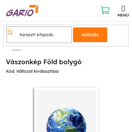
Ugrás
a
fő
KOSÁR
tartalomhoz
KERESÉS
Képek
Vászonkép Föld bolygó
Kód:
Változat kiválasztása