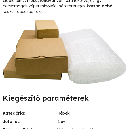
oldalakon
sztreccsfóliával
van körültekerve, az így
becsomagolt képet minőségi háromréteges
kartonlapból
készült dobozba rakjuk.
Kiegészítő paraméterek
Kategória
:
Képek
Jótállás
:
2 év