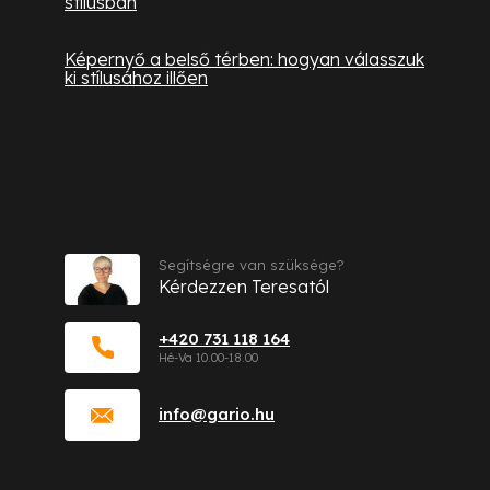
stílusban
Képernyő a belső térben: hogyan válasszuk
ki stílusához illően
Kapcsolat
Segítségre van szüksége?
Kérdezzen Teresatól
+420 731 118 164
info
@
gario.hu