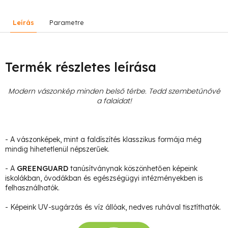
Leírás
Parametre
Termék részletes leírása
Modern vászonkép minden belső térbe. Tedd szembetűnővé
a falaidat!
- A vászonképek, mint a faldíszítés klasszikus formája még
mindig hihetetlenül népszerűek.
- A
GREENGUARD
tanúsítványnak köszönhetően képeink
iskolákban, óvodákban és egészségügyi intézményekben is
felhasználhatók.
- Képeink UV-sugárzás és víz állóak, nedves ruhával tisztíthatók.