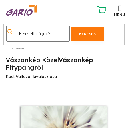
Ugrás
a
fő
KOSÁR
tartalomhoz
KERESÉS
Virágok
Vászonkép KözelVászonkép
Pitypangról
Kód:
Változat kiválasztása