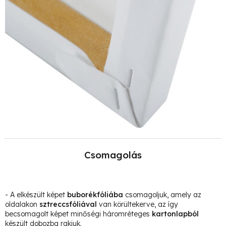
Csomagolás
- A elkészült képet
buborékfóliába
csomagoljuk, amely az
oldalakon
sztreccsfóliával
van körültekerve, az így
becsomagolt képet minőségi háromréteges
kartonlapból
készült dobozba rakjuk.