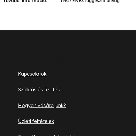
További információ
:
INGYENES függesztő anyag
L
á
b
Ügyfélszolgálat
l
Kapcsolatok
é
Szállítás és fizetés
c
Hogyan vásároljunk?
Üzleti feltételek