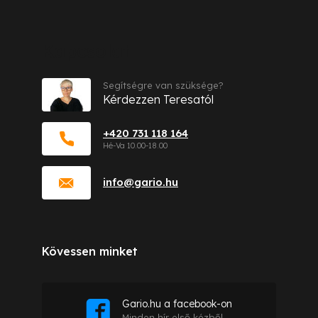
Kapcsolat
Segítségre van szüksége?
Kérdezzen Teresatól
+420 731 118 164
info
@
gario.hu
Kövessen minket
Gario.hu a facebook-on
Minden hír első kézből