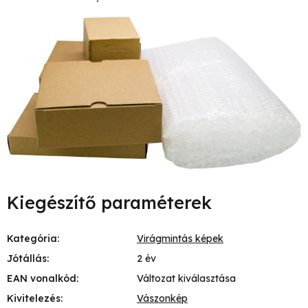
Kiegészítő paraméterek
Kategória
:
Virágmintás képek
Jótállás
:
2 év
EAN vonalkód
:
Változat kiválasztása
Kivitelezés
:
Vászonkép