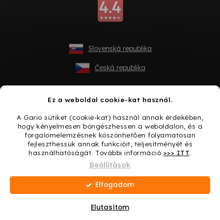
Slovenská republika
Česká republika
Ez a weboldal cookie-kat használ.
A Gario sütiket (cookie-kat) használ annak érdekében,
hogy kényelmesen böngészhessen a weboldalon, és a
forgalomelemzésnek köszönhetően folyamatosan
fejleszthessük annak funkcióit, teljesítményét és
használhatóságát. További információ
>>> ITT
.
Shoptet készítette
Beállítások
Elfogadom
Copyright 2026
Gario.hu
. Minden jog fenntartva.
Süti
beállítások szerkesztése
Elutasítom
Ajándék minden vásárláshoz → Lepje meg magát még
ma!