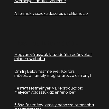
Személyes adatok védelme
A termék visszaküldése és a reklamáció
Hasznos információk
Hogyan válasszuk ki az ideális redőnyöket
minden szobába
Dmitrij Belov festményei: Kortárs
művészet, amely meghatározza az irányt
Festett festmények vs. reprodukciók:
Melyiket válasszuk az enteriőrbe?
5 őszi festmény, amely behozza otthonába
a természetet