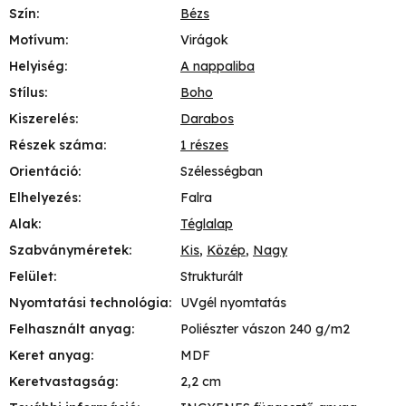
Szín
:
Bézs
Motívum
:
Virágok
Helyiség
:
A nappaliba
Stílus
:
Boho
Kiszerelés
:
Darabos
Részek száma
:
1 részes
Orientáció
:
Szélességban
Elhelyezés
:
Falra
Alak
:
Téglalap
Szabványméretek
:
Kis
,
Közép
,
Nagy
Felület
:
Strukturált
Nyomtatási technológia
:
UVgél nyomtatás
Felhasznált anyag
:
Poliészter vászon 240 g/m2
Keret anyag
:
MDF
Keretvastagság
:
2,2 cm