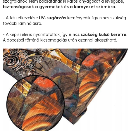
szagtalanok. Nem bocsátanak ki káros anyagokat a levegőbe,
biztonságosak a gyermekek és a környezet számára.
- A felületkezelése
UV-sugárzás
keményedik, így nincs szükség
további laminálásra.
- A kép szélei is nyomtatottak, így
nincs szükség külső keretre
.
A dobozból történő kicsomagolás után azonnal akasztható.