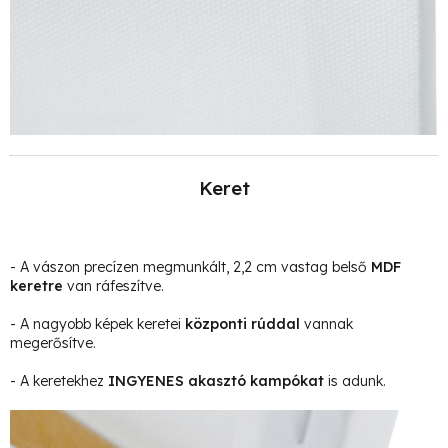
Keret
- A vászon precízen megmunkált, 2,2 cm vastag belső
MDF
keretre
van ráfeszítve.
- A nagyobb képek keretei
központi rúddal
vannak
megerősítve.
- A keretekhez
INGYENES akasztó kampókat
is adunk.