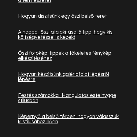
Hogyan díszítsünk egy őszi belső teret
A nappali őszi átalakítása: 5 tipp, hogy kis
költségvetéssel is kezeld
Őszi fotókép: tippek a tökéletes fénykép
elkészítéséhez
Hogyan készítsünk galériafalat lépésről
lépésre
Festés számokkal: Hangulatos este hygge
stílusban
Képernyő a belső térben: hogyan válasszuk
ki stílusához illően