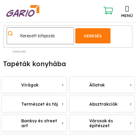
Ugrás
a
fő
KOSÁR
tartalomhoz
KERESÉS
Tapéták
Tapéták konyhába
Virágok
Állatok
Természet és táj
Absztrakciók
Banksy és street
Városok és
art
építészet