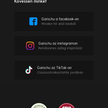
Kövessen minket
Gario.hu a facebook-on
Minden hír első kézből
Gario.hu az instagramon
Rendszeres adag inspiráció
Gario.hu az TikTok-on
Csúcsszórakoztatás javában