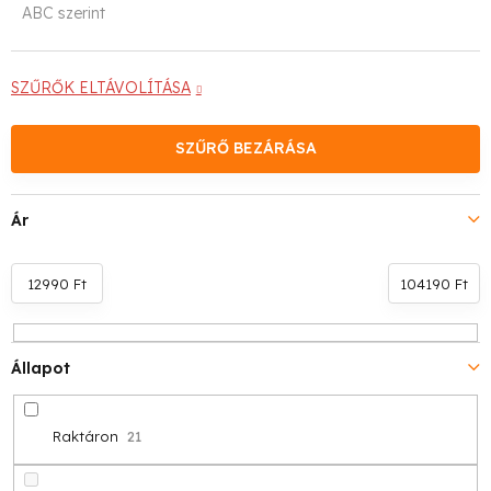
ABC szerint
r
m
SZŰRŐK ELTÁVOLÍTÁSA
é
SZŰRŐ BEZÁRÁSA
k
e
Ár
k
r
12990
Ft
104190
Ft
e
Állapot
n
d
Raktáron
21
e