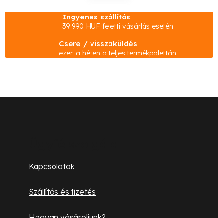
s
t
Ingyenes szállítás
a
39 990 HUF feletti vásárlás esetén
i
Csere / visszaküldés
r
ezen a héten a teljes termékpalettán
á
n
y
í
L
t
á
á
s
b
Ügyfélszolgálat
e
l
l
Kapcsolatok
e
é
m
Szállítás és fizetés
c
e
Hogyan vásároljunk?