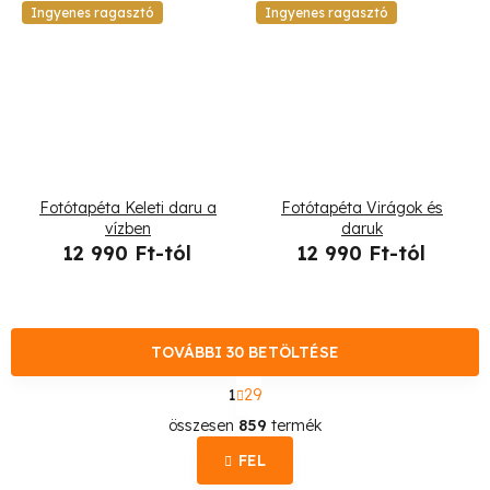
Ingyenes ragasztó
Ingyenes ragasztó
Fotótapéta Keleti daru a
Fotótapéta Virágok és
vízben
daruk
12 990 Ft-tól
12 990 Ft-tól
TOVÁBBI 30 BETÖLTÉSE
L
1
29
a
L
p
összesen
859
termék
o
i
z
FEL
s
á