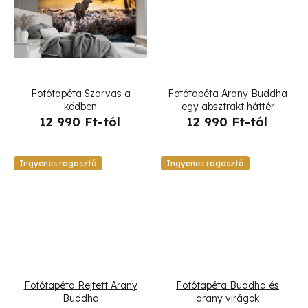
i
s
t
Fotótapéta Szarvas a
Fotótapéta Arany Buddha
á
ködben
egy absztrakt háttér
12 990 Ft-tól
12 990 Ft-tól
j
a
Ingyenes ragasztó
Ingyenes ragasztó
Fotótapéta Rejtett Arany
Fotótapéta Buddha és
Buddha
arany virágok