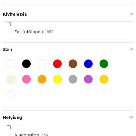
Kivitelezés
Fali fotótapéta
859
Szín
Helyiség
A nappaliba
235