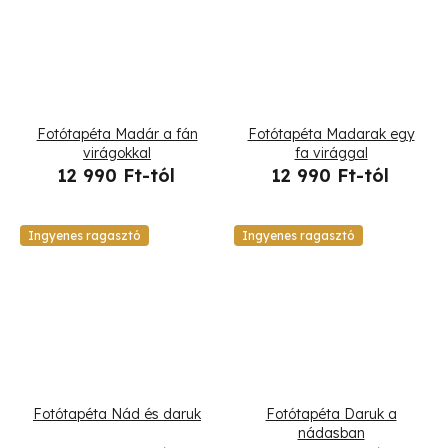
Fotótapéta Madár a fán
Fotótapéta Madarak egy
virágokkal
fa virággal
12 990 Ft-tól
12 990 Ft-tól
Ingyenes ragasztó
Ingyenes ragasztó
Fotótapéta Nád és daruk
Fotótapéta Daruk a
nádasban