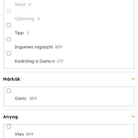
z
Akció
0
é
Újdonság
0
s
Tipp
1
e
Ingyenes ragasztó
859
Kizárólag a Gario-n
177
Márkák
Gario
859
Anyag
Vlies
859