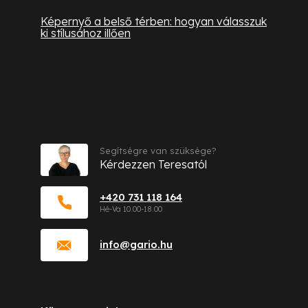
Képernyő a belső térben: hogyan válasszuk
ki stílusához illően
Kapcsolat
Segítségre van szüksége?
Kérdezzen Teresatól
+420 731 118 164
info
@
gario.hu