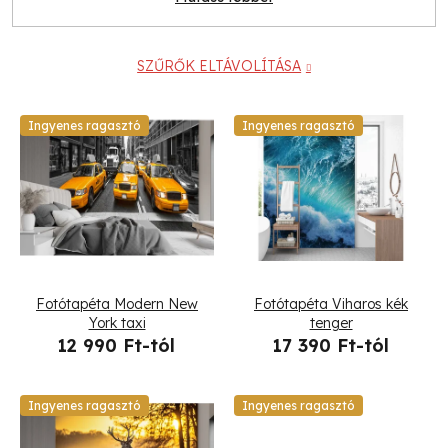
SZŰRŐK ELTÁVOLÍTÁSA
T
Ingyenes ragasztó
Ingyenes ragasztó
e
r
m
é
Fotótapéta Modern New
Fotótapéta Viharos kék
k
York taxi
tenger
12 990 Ft-tól
17 390 Ft-tól
e
k
Ingyenes ragasztó
Ingyenes ragasztó
l