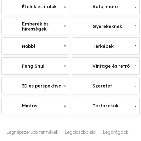
Ételek és italok
Autó, moto
Emberek és
Gyerekeknek
hírességek
Hobbi
Térképek
Feng Shui
Vintage és retró
3D és perspektíva
Szeretet
Mintás
Tartozékok
T
Legnépszerűbb termékek
Legolcsóbb elöl
Legdrágább
e