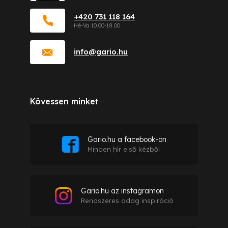
+420 731 118 164
info
@
gario.hu
Kövessen minket
Gario.hu a facebook-on
Minden hír első kézből
Gario.hu az instagramon
Rendszeres adag inspiráció