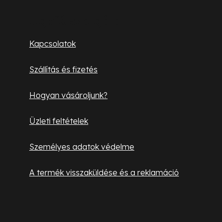
á
i
b
Ügyfélszolgálat
r
á
l
Kapcsolatok
n
é
y
Szállítás és fizetés
í
c
t
Hogyan vásároljunk?
á
s
Üzleti feltételek
e
l
Személyes adatok védelme
e
m
A termék visszaküldése és a reklamáció
e
i