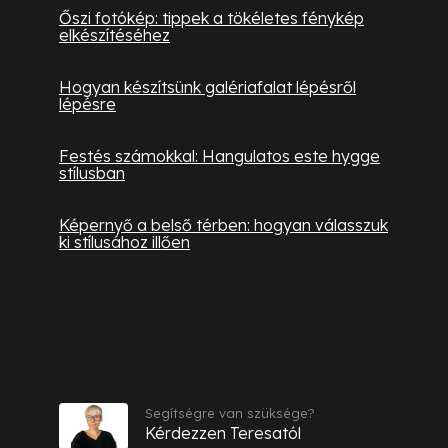
Őszi fotókép: tippek a tökéletes fénykép
elkészítéséhez
Hogyan készítsünk galériafalat lépésről
lépésre
Festés számokkal: Hangulatos este hygge
stílusban
Képernyő a belső térben: hogyan válasszuk
ki stílusához illően
Kapcsolat
Segítségre van szüksége?
Kérdezzen Teresatól