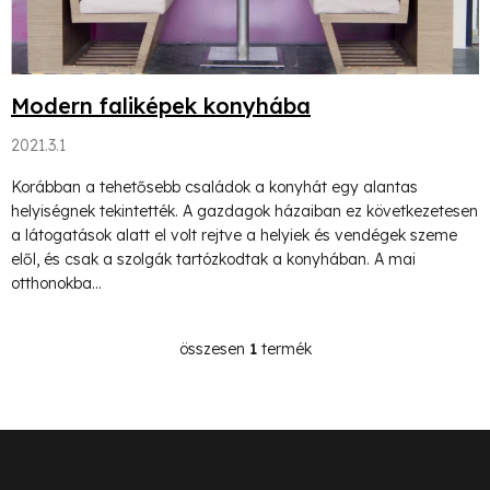
l
i
Modern faliképek konyhába
s
2021.3.1
t
Korábban a tehetősebb családok a konyhát egy alantas
á
helyiségnek tekintették. A gazdagok házaiban ez következetesen
j
a látogatások alatt el volt rejtve a helyiek és vendégek szeme
elől, és csak a szolgák tartózkodtak a konyhában. A mai
a
otthonokba...
összesen
1
termék
L
i
s
L
t
a