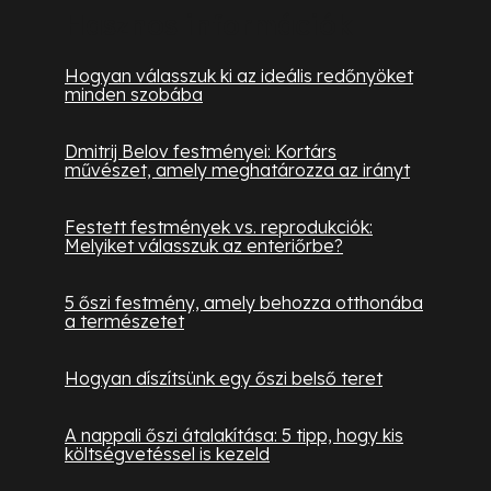
Hasznos információk
Hogyan válasszuk ki az ideális redőnyöket
minden szobába
Dmitrij Belov festményei: Kortárs
művészet, amely meghatározza az irányt
Festett festmények vs. reprodukciók:
Melyiket válasszuk az enteriőrbe?
5 őszi festmény, amely behozza otthonába
a természetet
Hogyan díszítsünk egy őszi belső teret
A nappali őszi átalakítása: 5 tipp, hogy kis
költségvetéssel is kezeld