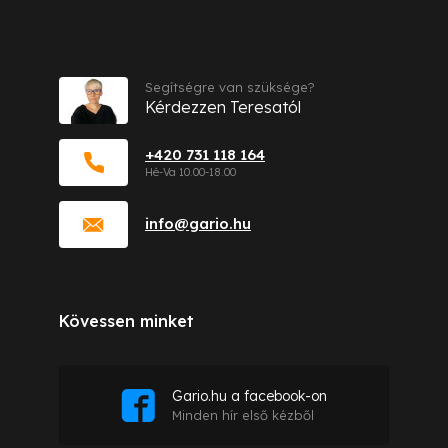
Kapcsolat
Segítségre van szüksége?
Kérdezzen Teresatól
+420 731 118 164
info
@
gario.hu
Kövessen minket
Gario.hu a facebook-on
Minden hír első kézből