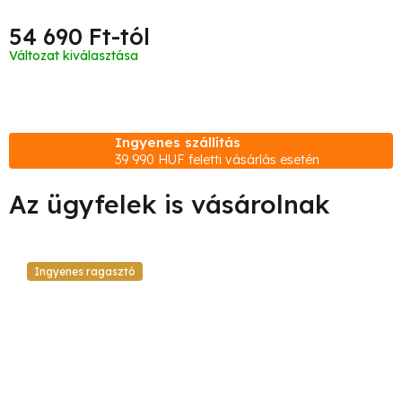
54 690 Ft
-tól
Egységár:
Változat kiválasztása
Ingyenes szállítás
39 990 HUF feletti vásárlás esetén
Ingyenes ragasztó