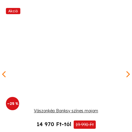
Akció
–25 %
Vászonkép Banksy színes majom
14 970 Ft-tól
19 990 Ft