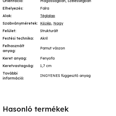
Orientáció
:
Magasságban, Szélességban
Elhelyezés
:
Falra
Alak
:
Téglalap
Szabványméretek
:
Közép
,
Nagy
Felület
:
Strukturált
Festési technika
:
Akril
Felhasznált
Pamut vászon
anyag
:
Keret anyag
:
Fenyofa
Keretvastagság
:
1,7 cm
További
INGYENES függesztő anyag
információ
: