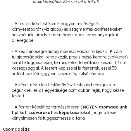
kialakításához. Élessze fel a falait!
- A festett kép festésénél nagyon minőségi és
környezetbarát (víz alapú) és szagmentes akrilfestékeket
használunk, amelyek nem árasztanak káros anyagokat
a levegőbe.
- A kép minőségi vastag művészi vászonra készül. Kiváló
tulajdonságokkal rendelkezik, precíz belső keretre (vakkeret)
kerül felfüggesztésre, természetes fenyőfából készül, 1,7 cm
vastagsággal.
A festett kép szélei is festettek, ezzel 3D
hatást hoz létre, így nincs szükség külső rámára.
- A képet névtelen festőművész festi, aki bedolgozik a
cégünknél, és az egyedisége pont abban rejlik, hogy kézzel
festett.
- A festett képekhez természetesen
INGYEN csomagolunk
tipliket
,
csavarokat
és
képakasztókat
, hogy a képet
kényelmesen felfüggeszthesse a falra.
Csomagolás: