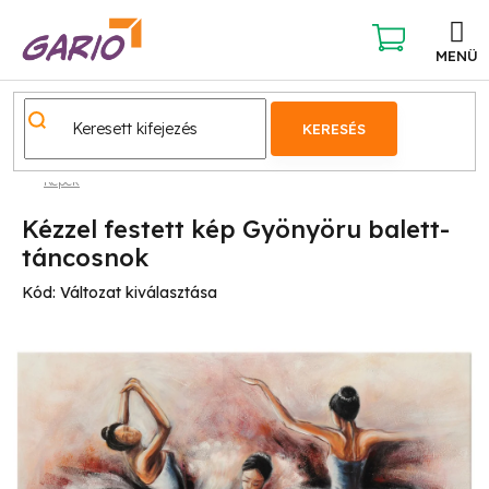
Ugrás
a
fő
KOSÁR
tartalomhoz
KERESÉS
Képek
Kézzel festett kép Gyönyöru balett-
táncosnok
Kód:
Változat kiválasztása