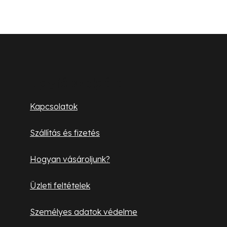
L
á
b
Ügyfélszolgálat
l
Kapcsolatok
é
Szállítás és fizetés
c
Hogyan vásároljunk?
Üzleti feltételek
Személyes adatok védelme