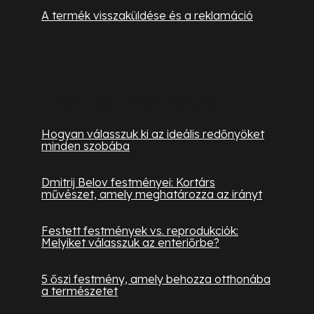
A termék visszaküldése és a reklamáció
Hasznos információk
Hogyan válasszuk ki az ideális redőnyöket
minden szobába
Dmitrij Belov festményei: Kortárs
művészet, amely meghatározza az irányt
Festett festmények vs. reprodukciók:
Melyiket válasszuk az enteriőrbe?
5 őszi festmény, amely behozza otthonába
a természetet