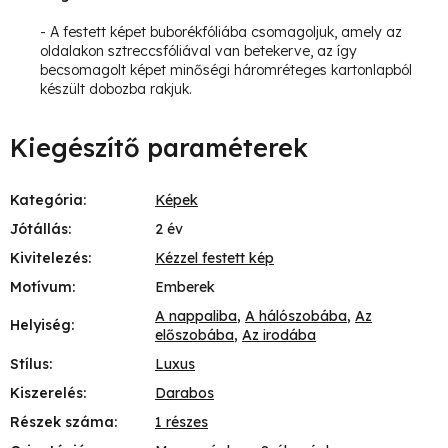
- A festett képet buborékfóliába csomagoljuk, amely az
oldalakon sztreccsfóliával van betekerve, az így
becsomagolt képet minőségi háromréteges kartonlapból
készült dobozba rakjuk.
Kiegészítő paraméterek
Kategória
:
Képek
Jótállás
:
2 év
Kivitelezés
:
Kézzel festett kép
Motívum
:
Emberek
A nappaliba
,
A hálószobába
,
Az
Helyiség
:
előszobába
,
Az irodába
Stílus
:
Luxus
Kiszerelés
:
Darabos
Részek száma
:
1 részes