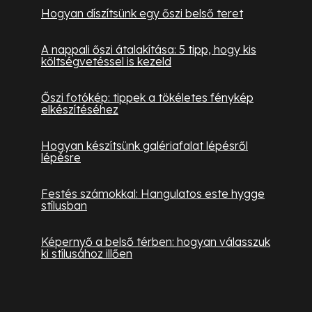
Hogyan díszítsünk egy őszi belső teret
A nappali őszi átalakítása: 5 tipp, hogy kis
költségvetéssel is kezeld
Őszi fotókép: tippek a tökéletes fénykép
elkészítéséhez
Hogyan készítsünk galériafalat lépésről
lépésre
Festés számokkal: Hangulatos este hygge
stílusban
Képernyő a belső térben: hogyan válasszuk
ki stílusához illően