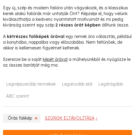
Egy új, szép és modern falióra után vágyakozik, és a klasszikus
kerek alakú faliórák már untatják Önt? Képzelje el, hogy velünk
kiválaszthatja a kedvenc nyomtatott motívumát és mi pedig
kívánság szerint egy szép
2 részes órát képben
állítunk össze.
A
kétrészes faliképek órával
egy remek óra választás, például
a konyhába, nappaliba vagy előszobába. Nem feltűnőek, de
akkor is kellemesen figyelmet keltenek.
Szerezze be a saját
képét órával
a műhelyünkből és nyűgözze le
az összes barátját még ma.
T
Legnépszerűbb termékek
Legolcsóbb elöl
Legdrágább
e
ABC szerint
r
m
Órás falikép
SZŰRŐK ELTÁVOLÍTÁSA
é