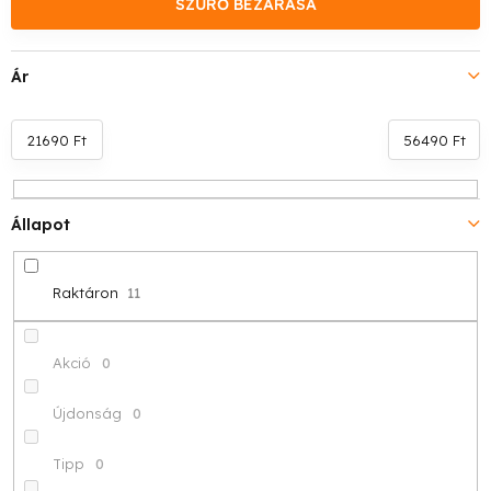
k
SZŰRŐ BEZÁRÁSA
e
Ár
k
r
21690
Ft
56490
Ft
e
n
Állapot
d
Raktáron
11
e
z
Akció
0
é
Újdonság
0
s
Tipp
0
e