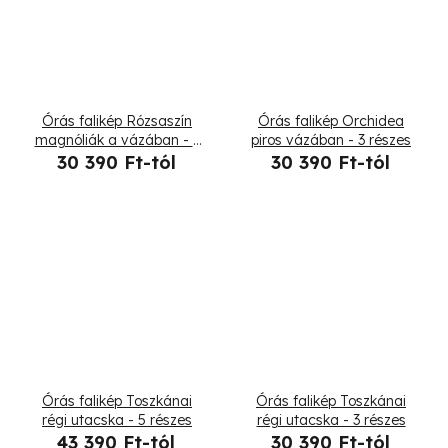
Órás falikép Rózsaszín
Órás falikép Orchidea
magnóliák a vázában - 3
piros vázában - 3 részes
részes
30 390 Ft-tól
30 390 Ft-tól
Órás falikép Toszkánai
Órás falikép Toszkánai
régi utacska - 5 részes
régi utacska - 3 részes
43 390 Ft-tól
30 390 Ft-tól