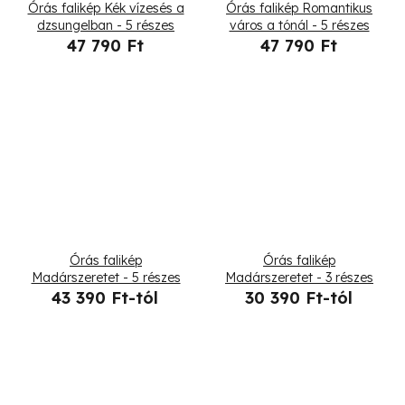
Órás falikép Kék vízesés a
Órás falikép Romantikus
dzsungelban - 5 részes
város a tónál - 5 részes
47 790 Ft
47 790 Ft
Órás falikép
Órás falikép
Madárszeretet - 5 részes
Madárszeretet - 3 részes
43 390 Ft-tól
30 390 Ft-tól