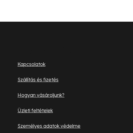
n
y
í
L
t
á
á
s
b
Ügyfélszolgálat
e
l
l
Kapcsolatok
e
é
m
Szállítás és fizetés
c
e
i
Hogyan vásároljunk?
Üzleti feltételek
Személyes adatok védelme