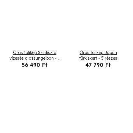
Órás falikép Színtiszta
Órás falikép Japán
vízesés a dzsungelban - 7
türkizkert - 5 részes
részes
56 490 Ft
47 790 Ft