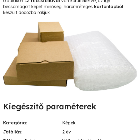
oldalakon
sztreccsfóliával
van körültekerve, az így
becsomagolt képet minőségi háromréteges
kartonlapból
készült dobozba rakjuk.
Kiegészítő paraméterek
Kategória
:
Képek
Jótállás
:
2 év