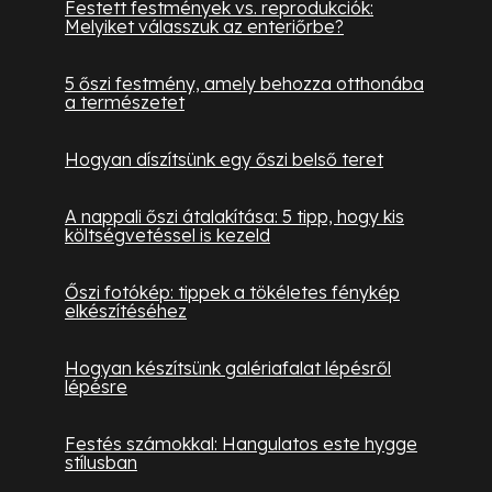
Festett festmények vs. reprodukciók:
Melyiket válasszuk az enteriőrbe?
5 őszi festmény, amely behozza otthonába
a természetet
Hogyan díszítsünk egy őszi belső teret
A nappali őszi átalakítása: 5 tipp, hogy kis
költségvetéssel is kezeld
Őszi fotókép: tippek a tökéletes fénykép
elkészítéséhez
Hogyan készítsünk galériafalat lépésről
lépésre
Festés számokkal: Hangulatos este hygge
stílusban