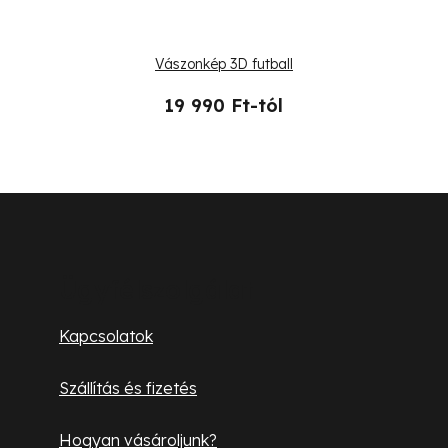
Vászonkép 3D futball
19 990 Ft-tól
L
á
b
Ügyfélszolgálat
l
Kapcsolatok
é
Szállítás és fizetés
c
Hogyan vásároljunk?