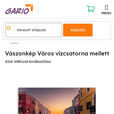
Ugrás
a
fő
KOSÁR
tartalomhoz
KERESÉS
Képek
Vászonkép Város vízcsatorna mellett
Kód:
Változat kiválasztása