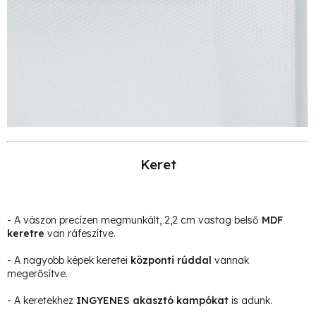
Keret
- A vászon precízen megmunkált, 2,2 cm vastag belső
MDF
keretre
van ráfeszítve.
- A nagyobb képek keretei
központi rúddal
vannak
megerősítve.
- A keretekhez
INGYENES akasztó kampókat
is adunk.