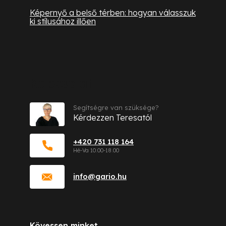
Képernyő a belső térben: hogyan válasszuk
ki stílusához illően
Kapcsolat
Segítségre van szüksége?
Kérdezzen Teresatól
+420 731 118 164
info
@
gario.hu
Kövessen minket