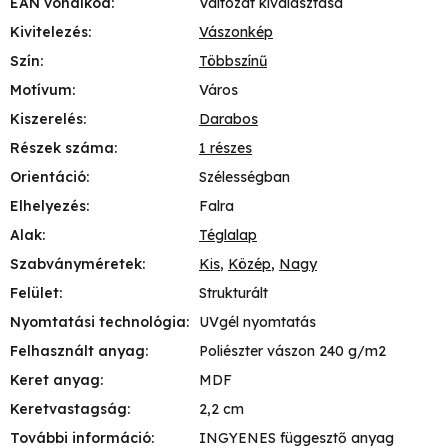
EAN vonalkód
:
Változat kiválasztása
Kivitelezés
:
Vászonkép
Szín
:
Többszínű
Motívum
:
Város
Kiszerelés
:
Darabos
Részek száma
:
1 részes
Orientáció
:
Szélességban
Elhelyezés
:
Falra
Alak
:
Téglalap
Szabványméretek
:
Kis
,
Közép
,
Nagy
Felület
:
Strukturált
Nyomtatási technológia
:
UVgél nyomtatás
Felhasznált anyag
:
Poliészter vászon 240 g/m2
Keret anyag
:
MDF
Keretvastagság
:
2,2 cm
További információ
:
INGYENES függesztő anyag