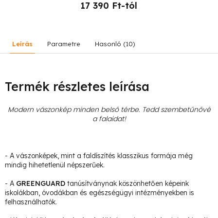
17 390 Ft-tól
Leírás
Parametre
Hasonló (10)
Termék részletes leírása
Modern vászonkép minden belső térbe. Tedd szembetűnővé
a falaidat!
- A vászonképek, mint a faldíszítés klasszikus formája még
mindig hihetetlenül népszerűek.
- A
GREENGUARD
tanúsítványnak köszönhetően képeink
iskolákban, óvodákban és egészségügyi intézményekben is
felhasználhatók.