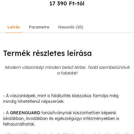
17 390 Ft-tól
Leírás
Parametre
Hasonló (10)
Termék részletes leírása
Modern vászonkép minden belső térbe. Tedd szembetűnővé
a falaidat!
- A vászonképek, mint a faldíszítés klasszikus formája még
mindig hihetetlenül népszerűek.
- A
GREENGUARD
tanúsítványnak köszönhetően képeink
iskolákban, óvodákban és egészségügyi intézményekben is
felhasználhatók.