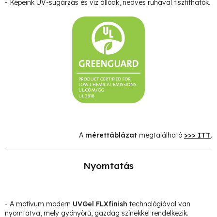
- Képeink UV-sugárzás és víz állóak, nedves ruhával tisztíthatók.
A
mérettáblázat
megtalálható
>>> ITT
.
Nyomtatás
- A motívum modern
UVGel FLXfinish
technológiával van
nyomtatva, mely gyönyörű, gazdag színekkel rendelkezik.