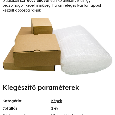
oldalakon
sztreccsfóliával
van körültekerve, az így
becsomagolt képet minőségi háromréteges
kartonlapból
készült dobozba rakjuk.
Kiegészítő paraméterek
Kategória
:
Képek
Jótállás
:
2 év