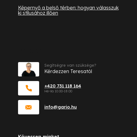
Képernyő a belső térben: hogyan válasszuk
ki stílusához illően
Kapcsolat
Segítségre van szüksége?
Kérdezzen Teresatól
+420 731 118 164
info
@
gario.hu
Kövessen minket