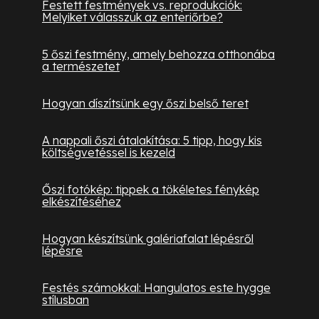
Festett festmények vs. reprodukciók:
Melyiket válasszuk az enteriőrbe?
5 őszi festmény, amely behozza otthonába
a természetet
Hogyan díszítsünk egy őszi belső teret
A nappali őszi átalakítása: 5 tipp, hogy kis
költségvetéssel is kezeld
Őszi fotókép: tippek a tökéletes fénykép
elkészítéséhez
Hogyan készítsünk galériafalat lépésről
lépésre
Festés számokkal: Hangulatos este hygge
stílusban