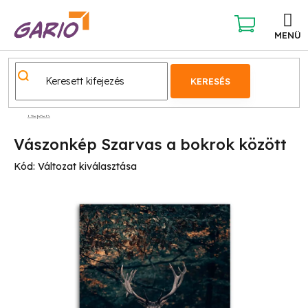
Ugrás
a
fő
KOSÁR
tartalomhoz
KERESÉS
Képek
Vászonkép Szarvas a bokrok között
Kód:
Változat kiválasztása