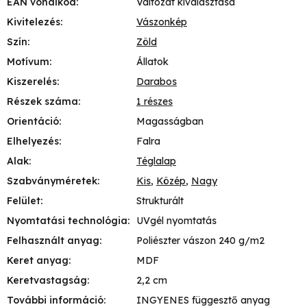
EAN vonalkód
:
Változat kiválasztása
Kivitelezés
:
Vászonkép
Szín
:
Zöld
Motívum
:
Állatok
Kiszerelés
:
Darabos
Részek száma
:
1 részes
Orientáció
:
Magasságban
Elhelyezés
:
Falra
Alak
:
Téglalap
Szabványméretek
:
Kis
,
Közép
,
Nagy
Felület
:
Strukturált
Nyomtatási technológia
:
UVgél nyomtatás
Felhasznált anyag
:
Poliészter vászon 240 g/m2
Keret anyag
:
MDF
Keretvastagság
:
2,2 cm
További információ
:
INGYENES függesztő anyag