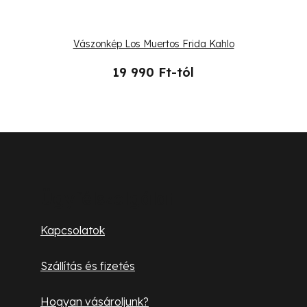
Vászonkép Los Muertos Frida Kahlo
19 990 Ft-tól
L
á
b
Ügyfélszolgálat
l
Kapcsolatok
é
Szállítás és fizetés
c
Hogyan vásároljunk?