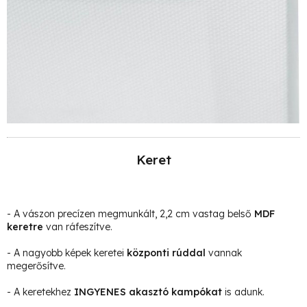
Keret
- A vászon precízen megmunkált, 2,2 cm vastag belső
MDF
keretre
van ráfeszítve.
- A nagyobb képek keretei
központi rúddal
vannak
megerősítve.
- A keretekhez
INGYENES akasztó kampókat
is adunk.